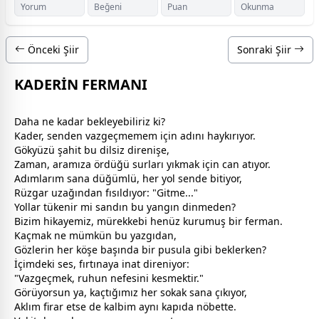
Yorum
Beğeni
Puan
Okunma
Önceki Şiir
Sonraki Şiir
KADERİN FERMANI
​Daha ne kadar bekleyebiliriz ki?
Kader, senden vazgeçmemem için adını haykırıyor.
Gökyüzü şahit bu dilsiz direnişe,
Zaman, aramıza ördüğü surları yıkmak için can atıyor.
​Adımlarım sana düğümlü, her yol sende bitiyor,
Rüzgar uzağından fısıldıyor: "Gitme..."
Yollar tükenir mi sandın bu yangın dinmeden?
Bizim hikayemiz, mürekkebi henüz kurumuş bir ferman.
​Kaçmak ne mümkün bu yazgıdan,
Gözlerin her köşe başında bir pusula gibi beklerken?
İçimdeki ses, fırtınaya inat direniyor:
"Vazgeçmek, ruhun nefesini kesmektir."
​Görüyorsun ya, kaçtığımız her sokak sana çıkıyor,
Aklım firar etse de kalbim aynı kapıda nöbette.