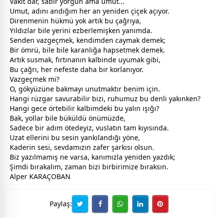
Vakit dar, sabır yorgun ama umut...
Umut, adını andığım her an yeniden
çiçek
açıyor.
​Direnmenin hükmü yok artık bu çağrıya,
Yıldızlar bile yerini ezberlemişken yanımda.
Senden vazgeçmek, kendimden caymak demek;
Bir ömrü, bile bile karanlığa hapsetmek demek.
​Artık susmak, fırtınanın kalbinde uyumak gibi,
Bu çağrı, her nefeste daha bir korlanıyor.
Vazgeçmek mi?
O, gökyüzüne bakmayı unutmaktır benim için.
​Hangi rüzgar savurabilir bizi, ruhumuz bu denli yakınken?
Hangi
gece
örtebilir kalbimdeki bu yalın ışığı?
Bak, yollar bile büküldü önümüzde,
Sadece bir adım ötedeyiz, vuslatın tam kıyısında.
​Uzat ellerini bu sesin yankılandığı yöne,
Kaderin sesi,
sevda
mızın zafer şarkısı olsun.
Biz yazılmamış ne varsa, kanımızla yeniden yazdık;
Şimdi bırakalım,
zaman
bizi birbirimize bıraksın.
Alper KARAÇOBAN
Paylaş: