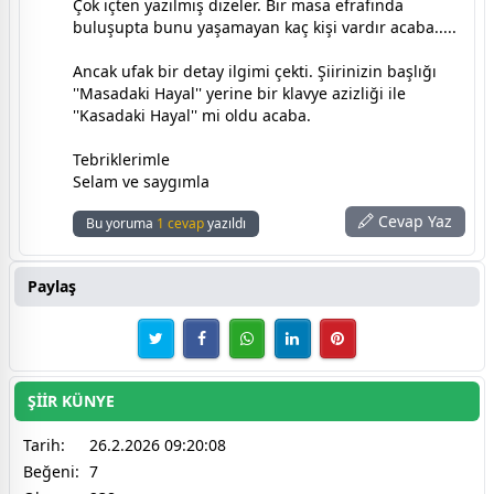
Çok içten yazılmış dizeler. Bir masa efrafında
buluşupta bunu yaşamayan kaç kişi vardır acaba.....
Ancak ufak bir detay ilgimi çekti. Şiirinizin başlığı
''Masadaki Hayal'' yerine bir klavye azizliği ile
''Kasadaki Hayal'' mi oldu acaba.
Tebriklerimle
Selam ve saygımla
Cevap Yaz
Bu yoruma
1 cevap
yazıldı
Paylaş
ŞİİR KÜNYE
Tarih:
26.2.2026 09:20:08
Beğeni:
7