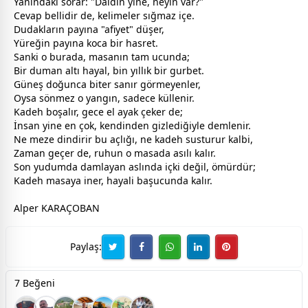
Yanındaki sorar: "Daldın yine, neyin var?"
Cevap bellidir de, kelimeler sığmaz içe.
Dudakların payına "afiyet" düşer,
Yüreğin payına koca bir
hasret
.
Sanki o burada, masanın tam ucunda;
Bir duman altı hayal, bin yıllık bir
gurbet
.
Güneş doğunca biter sanır görmeyenler,
Oysa sönmez o yangın, sadece küllenir.
Kadeh boşalır,
gece
el ayak çeker de;
İnsan yine en çok, kendinden gizlediğiyle demlenir.
Ne meze dindirir bu açlığı, ne kadeh susturur kalbi,
Zaman geçer de, ruhun o masada asılı kalır.
Son yudumda damlayan aslında içki değil, ömürdür;
Kadeh masaya iner, hayali başucunda kalır.
Alper KARAÇOBAN
Paylaş:
7 Beğeni