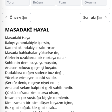
Yorum
Beğeni
Puan
Okunma
Önceki Şiir
Sonraki Şiir
MASADAKİ HAYAL
Masadaki Haya
Rakıyı yanındakiyle içersin,
Kadehi aklındakiyle kaldırırsın.
Masada kahkahalar yükselse de,
Gözlerin uzaklarda bir noktaya dalar.
Sohbetin demi suyu yumuşatır,
Anason kokusu geçmişi kuşatır.
Dudaklara değen sadece buz değil,
Yürekte erimeyen o eski sızıdır.
;Şerefe denir, neşeye niyet edilir,
Ama asıl selam kalpteki gizli sahibinedir.
Çünkü sofrada kim olursa olsun,
İnsan en çok sustuğu kişiyle demlenir.
Kimi
zaman
bir isim düşer
beyaz
ın içine,
Buz gibi soğuk, köz gibi sıcak...