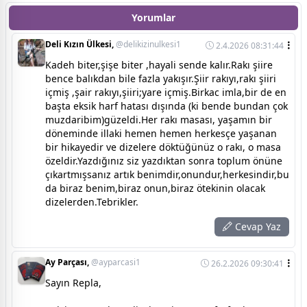
Yorumlar
Deli Kızın Ülkesi,
@delikizinulkesi1
2.4.2026 08:31:44
Kadeh biter,şişe biter ,hayali sende kalır.Rakı şiire
bence balıkdan bile fazla yakışır.Şiir rakıyı,rakı şiiri
içmiş ,şair rakıyı,şiiri;yare içmiş.Birkac imla,bir de en
başta eksik harf hatası dışında (ki bende bundan çok
muzdaribim)güzeldi.Her rakı masası, yaşamın bir
döneminde illaki hemen hemen herkesçe yaşanan
bir hikayedir ve dizelere döktüğünüz o rakı, o masa
özeldir.Yazdığınız siz yazdıktan sonra toplum önüne
çıkartmışsanız artık benimdir,onundur,herkesindir,bu
da biraz benim,biraz onun,biraz ötekinin olacak
dizelerden.Tebrikler.
Cevap Yaz
Ay Parçası,
@ayparcasi1
26.2.2026 09:30:41
Sayın Repla,