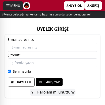
MENÜ
ÜYE OL
GİRİŞ
e menu
Kendi geleceğimizi kendimiz hazırlar, sonra da kader deriz. disraeli
ÜYELİK GİRİŞİ
E-mail adresiniz:
Şifreniz:
Beni hatırla
KAYIT OL
GİRİŞ YAP
Parolanı mı unuttun?