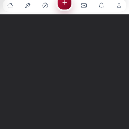
Türkiye'nin en büyük kültür sanat platformu
MENÜLER
Anasayfa
Keşfet
Şiirler
Hikayeler
Yazılar
İletiler
Forum
Nedir?
Ara
SİTE