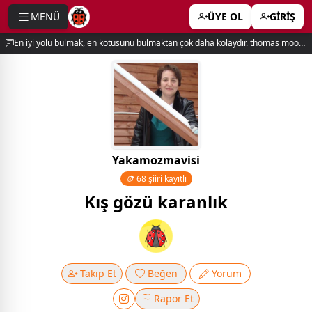
MENÜ
ÜYE OL
GİRİŞ
e menu
En iyi yolu bulmak, en kötüsünü bulmaktan çok daha kolaydır. thomas moore
Yakamozmavisi
68 şiiri kayıtlı
Kış gözü karanlık
Takip Et
Beğen
Yorum
Rapor Et