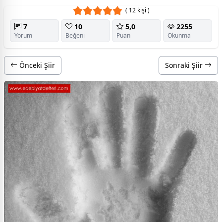
( 12 kişi )
7
10
5,0
2255
Yorum
Beğeni
Puan
Okunma
Önceki Şiir
Sonraki Şiir