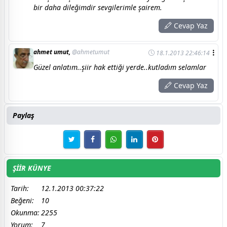
bir daha dileğimdir sevgilerimle şairem.
Cevap Yaz
ahmet umut,
@ahmetumut
18.1.2013 22:46:14
Güzel anlatım..şiir hak ettiği yerde..kutladım selamlar
Cevap Yaz
Paylaş
ŞİİR KÜNYE
Tarih:
12.1.2013 00:37:22
Beğeni:
10
Okunma:
2255
Yorum:
7