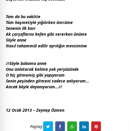
Tam da bu
vakit
te
Tüm haşmetiyle yığılırken ömrüme
Senenin ilk karı
Ak çarşaflarını kefen gibi sererken önüme
Söyle
anne
Nasıl tahammül edilir ayrılığın mevsimine
//Söyle
baba
ma
anne
Onu anlatacak kelime yok yeryüzünde
O hiç gitmemiş gibi yapıyorum
Senin peşinden gitmeni sadece anlıyorum…
Ancak böyle dayanıyorum…//
12 Ocak 2013 – Zeynep Özmen
Paylaş: