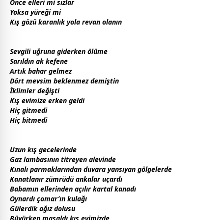
Önce elleri mi sızlar
Yoksa yüreği mi
Kış gözü karanlık yola revan olanın
Sevgili uğruna giderken
ölüm
e
Sarıldın ak kefene
Artık bahar gelmez
Dört mevsim beklenmez demiştin
İklimler değişti
Kış evimize erken geldi
Hiç gitmedi
Hiç bitmedi
Uzun kış
gece
lerinde
Gaz lambasının titreyen alevinde
Kınalı parmaklarından duvara yansıyan gölgelerde
Kanatlanır zümrüdü ankalar uçardı
Babamın ellerinden açılır kartal kanadı
Oynardı çomar’ın kulağı
Gülerdik ağız dolusu
Büyürken masaldı kış evimizde