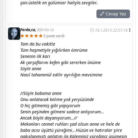
şair.üstelik en gülümser haliyle.sevgiler..
Cevap Yaz
Ferda,ca,
@ferda-ca
18.1.2013 22:57:18
5 puan verdi
Tam da bu vakitte
Tüm haşmetiyle yığılırken ömrüme
Senenin ilk karı
Ak çarşaflarını kefen gibi sererken önüme
Söyle anne
Nasıl tahammül edilir ayrılığın mevsimine
//Söyle babama anne
Onu anlatacak kelime yok yeryüzünde
O hiç gitmemiş gibi yapıyorum
Senin peşinden gitmeni sadece anlıyorum…
Ancak böyle dayanıyorum…//
Mekanları cennet ruhları şad olsun anne ve hele de
baba acısı üşüttü yüreğimi...Hüzün ve hatıralar şiire
nakışlanmıştı anlatım ile.Kaleminiz yüreğiniz üşümesin