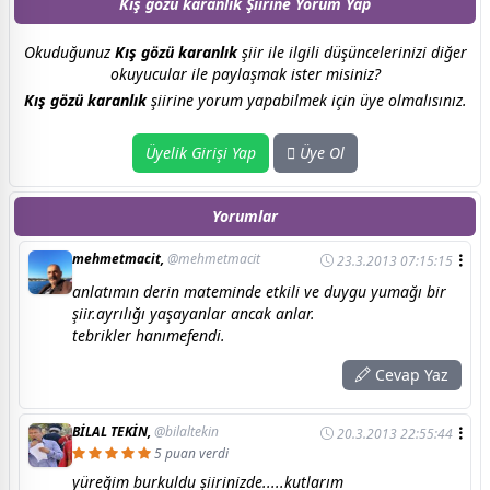
Kış gözü karanlık Şiirine
Yorum Yap
Okuduğunuz
Kış gözü karanlık
şiir ile ilgili düşüncelerinizi diğer
okuyucular ile paylaşmak ister misiniz?
Kış gözü karanlık
şiirine yorum yapabilmek için üye olmalısınız.
Üyelik Girişi Yap
Üye Ol
Yorumlar
mehmetmacit,
@mehmetmacit
23.3.2013 07:15:15
anlatımın derin mateminde etkili ve duygu yumağı bir
şiir.ayrılığı yaşayanlar ancak anlar.
tebrikler hanımefendi.
Cevap Yaz
BİLAL TEKİN,
@bilaltekin
20.3.2013 22:55:44
5 puan verdi
yüreğim burkuldu şiirinizde.....kutlarım