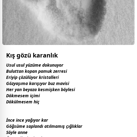
Kış gözü karanlık
Usul usul yüzüme dokunuyor
Buluttan kopan pamuk zerresi
Eriyip çözülüyor kristalleri
Gözyaşıma karışıyor buz
mavi
si
Her yan
beyaz
a kesmişken böylesi
Dökmesem içimi
Dökülmesem hiç
İnce ince yağıyor kar
Göğsüme saplandı atılmamış çığlıklar
Söyle
anne