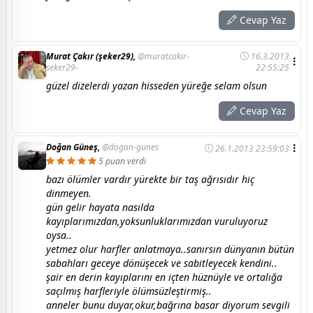
Cevap Yaz
Murat Çakır (şeker29),
@muratcakir-
16.3.2013
seker29-
22:55:25
güzel dizelerdi yazan hisseden yüreğe selam olsun
Cevap Yaz
Doğan Güneş,
@dogan-gunes
26.1.2013 23:59:03
5 puan verdi
bazı ölümler vardır yürekte bir taş ağrısıdır hiç
dinmeyen.
gün gelir hayata nasılda
kayıplarımızdan,yoksunluklarımızdan vuruluyoruz
oysa..
yetmez olur harfler anlatmaya..sanırsın dünyanın bütün
sabahları geceye dönüşecek ve sabitleyecek kendini..
şair en derin kayıplarını en içten hüznüyle ve ortalığa
saçılmış harfleriyle ölümsüzleştirmiş..
anneler bunu duyar,okur,bağrına basar diyorum sevgili