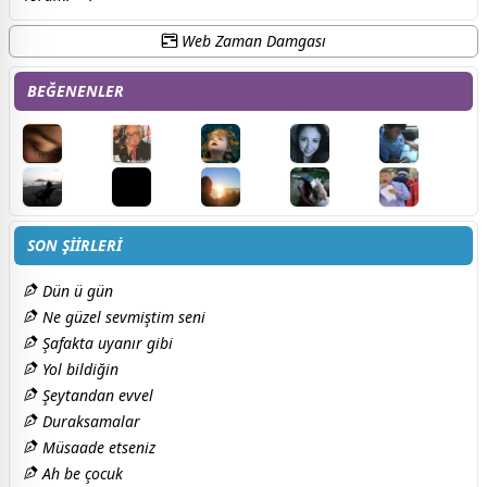
Web Zaman Damgası
BEĞENENLER
SON ŞİİRLERİ
Dün ü gün
Ne güzel sevmiştim seni
Şafakta uyanır gibi
Yol bildiğin
Şeytandan evvel
Duraksamalar
Müsaade etseniz
Ah be çocuk