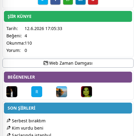
ŞİİR KÜNYE
Tarih:
12.6.2026 17:05:33
Beğeni:
4
Okunma:
110
Yorum:
0
Web Zaman Damgası
BEĞENENLER
R
SON ŞİİRLERİ
Serbest bıraktım
Kim vurdu beni
Saçlarında istanbul