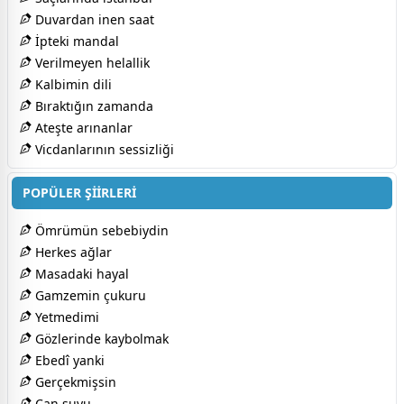
Duvardan inen saat
İpteki mandal
Verilmeyen helallik
Kalbimin dili
Bıraktığın zamanda
Ateşte arınanlar
Vicdanlarının sessizliği
POPÜLER ŞİİRLERİ
Ömrümün sebebiydin
Herkes ağlar
Masadaki hayal
Gamzemin çukuru
Yetmedimi
Gözlerinde kaybolmak
Ebedî yanki
Gerçekmişsin
Can suyu