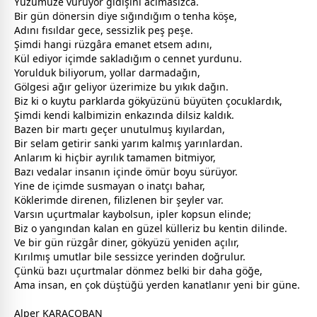
Yüzümüze vuruyor gidişini acımasızca.
​Bir gün dönersin diye sığındığım o tenha köşe,
Adını fısıldar
gece
, sessizlik peş peşe.
Şimdi hangi rüzgâra emanet etsem adını,
Kül ediyor içimde sakladığım o
cennet
yurdunu.
​Yorulduk biliyorum, yollar darmadağın,
Gölgesi ağır geliyor üzerimize bu yıkık dağın.
Biz ki o kuytu parklarda gökyüzünü büyüten
çocuk
lardık,
Şimdi kendi kalbimizin enkazında dilsiz kaldık.
​Bazen bir martı geçer unutulmuş kıyılardan,
Bir selam getirir sanki yarım kalmış yarınlardan.
Anlarım ki hiçbir ayrılık tamamen bitmiyor,
Bazı vedalar insanın içinde ömür boyu sürüyor.
​Yine de içimde susmayan o inatçı bahar,
Köklerimde direnen, filizlenen bir şeyler var.
Varsın uçurtmalar kaybolsun, ipler kopsun elinde;
Biz o yangından kalan en güzel külleriz bu kentin dilinde.
​Ve bir gün rüzgâr diner, gökyüzü yeniden açılır,
Kırılmış umutlar bile sessizce yerinden doğrulur.
Çünkü bazı uçurtmalar dönmez belki bir daha göğe,
Ama insan, en çok düştüğü yerden kanatlanır yeni bir güne.
Alper KARAÇOBAN