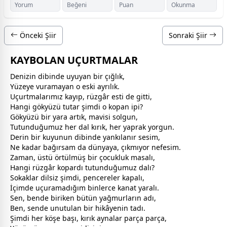
Yorum
Beğeni
Puan
Okunma
Önceki Şiir
Sonraki Şiir
KAYBOLAN UÇURTMALAR
Denizin dibinde uyuyan bir çığlık,
Yüzeye vuramayan o eski ayrılık.
Uçurtmalarımız kayıp, rüzgâr esti de gitti,
Hangi gökyüzü tutar şimdi o kopan ipi?
​Gökyüzü bir yara artık,
mavi
si solgun,
Tutunduğumuz her dal kırık, her yaprak yorgun.
Derin bir kuyunun dibinde yankılanır sesim,
Ne kadar bağırsam da
dünya
ya, çıkmıyor nefesim.
​Zaman, üstü örtülmüş bir
çocuk
luk masalı,
Hangi rüzgâr kopardı tutunduğumuz dalı?
Sokaklar dilsiz şimdi, pencereler kapalı,
İçimde uçuramadığım binlerce kanat yaralı.
​Sen, bende biriken bütün
yağmur
ların adı,
Ben, sende unutulan bir hikâyenin tadı.
Şimdi her köşe başı, kırık aynalar parça parça,