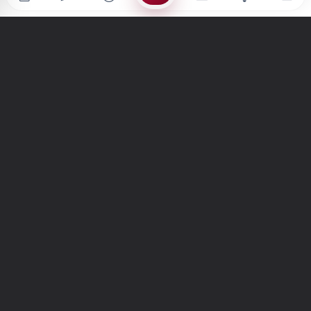
Türkiye'nin en büyük kültür sanat platformu
MENÜLER
Anasayfa
Keşfet
Şiirler
Hikayeler
Yazılar
İletiler
Forum
Nedir?
Ara
SİTE
Hakkımızda
İletişim