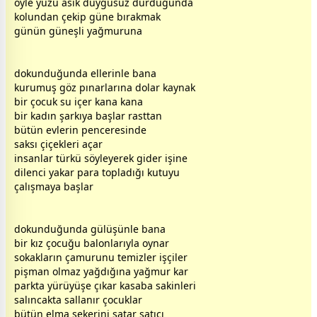
öyle yüzü asık duygusuz durduğunda
kolundan çekip güne bırakmak
günün
güneş
li
yağmur
una
dokunduğunda ellerinle bana
kurumuş göz pınarlarına dolar kaynak
bir
çocuk
su içer kana kana
bir
kadın
şarkıya başlar rasttan
bütün evlerin penceresinde
saksı
çiçek
leri açar
insanlar türkü söyleyerek gider işine
dilenci yakar para topladığı kutuyu
çalışmaya başlar
dokunduğunda
gül
üşünle bana
bir kız çocuğu balonlarıyla oynar
sokakların çamurunu temizler işçiler
pişman olmaz yağdığına
yağmur
kar
parkta yürüyüşe çıkar kasaba sakinleri
salıncakta sallanır
çocuk
lar
bütün elma şekerini satar satıcı