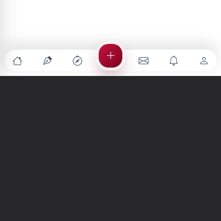
Türkiye'nin en büyük kültür sanat platformu
MENÜLER
Anasayfa
Keşfet
Şiirler
Hikayeler
Yazılar
İletiler