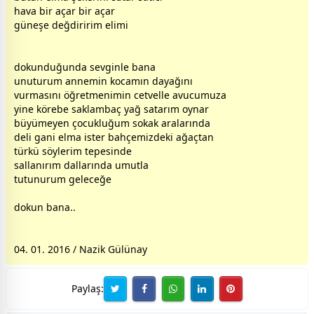
hava bir açar bir açar
güneş
e değdiririm elimi
dokunduğunda
sevgi
nle bana
unuturum
anne
min kocamın dayağını
vurmasını öğretmenimin cetvelle avucumuza
yine körebe saklambaç yağ satarım oynar
büyümeyen
çocuk
luğum sokak aralarında
deli gani elma ister bahçemizdeki ağaçtan
türkü söylerim tepesinde
sallanırım dallarında umutla
tutunurum geleceğe
dokun bana..
04. 01. 2016 / Nazik Gülünay
Paylaş: