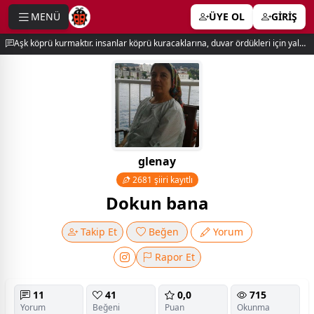
MENÜ
ÜYE OL
GİRİŞ
e menu
Aşk köprü kurmaktır. insanlar köprü kuracaklarına, duvar ördükleri için yalnız kalırlar. newton
glenay
2681 şiiri kayıtlı
Dokun bana
Takip Et
Beğen
Yorum
Rapor Et
11
41
0,0
715
Yorum
Beğeni
Puan
Okunma