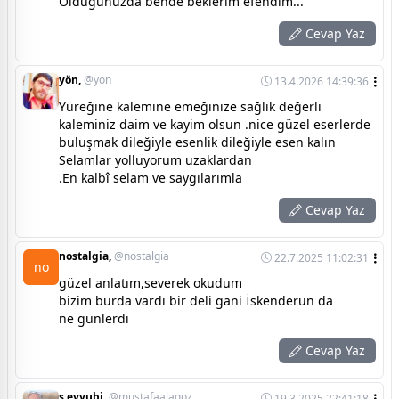
Olduğunuzda bende beklerim efendim...
Cevap Yaz
yön,
@yon
13.4.2026 14:39:36
Yüreğine kalemine emeğinize sağlık değerli
kaleminiz daim ve kayim olsun .nice güzel eserlerde
buluşmak dileğiyle esenlik dileğiyle esen kalın
Selamlar yolluyorum uzaklardan
.En kalbî selam ve saygılarımla
Cevap Yaz
nostalgia,
@nostalgia
22.7.2025 11:02:31
no
güzel anlatım,severek okudum
bizim burda vardı bir deli gani İskenderun da
ne günlerdi
Cevap Yaz
s.eyyubi,
@mustafaalagoz
19.3.2025 22:41:18