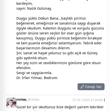
kardeşim,
sayın: Nazik Gülünay,
Duygu yüklü Dokun Bana...başlıklı şiirinizi
beğenerek, emeğinize ve sanatınıza saygı duyarak
ilgiyle okudum. Kalemin duygulu ve vurgulu gücünü
gözler önüne seren seçkin bir eser gün ışığına
kavuşmuş. Duygu yüklü şiirinize beğenimi bırakıyor
ve tam puanla emeğinizi selamlıyorum. Tebrik eder
başarılarınızın devamını dilerim.
Şiir, sanat ve hayat yolunuz su gibi açık ve Güneş
gibi aydınlık olsun.
Her şey sizin ve sevdiklerinizin gönlüne göre olsun
efendim.
Sevgi ve saygılarımla.
Dr. İrfan Yılmaz. Bodrum.
Cevap Yaz
cinitas,
@cinitas
19.1.2025 21:24:09
Güzel bir şiir okuttunuz bize değerli şairem tebrikler