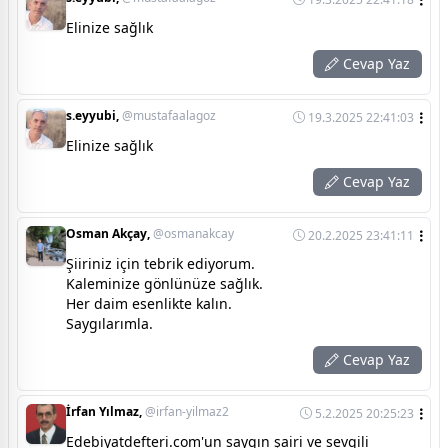
Elinize sağlık
Cevap Yaz
s.eyyubi,
@mustafaalagoz
19.3.2025 22:41:03
Elinize sağlık
Cevap Yaz
Osman Akçay,
@osmanakcay
20.2.2025 23:41:11
Şiiriniz için tebrik ediyorum.
Kaleminize gönlünüze sağlık.
Her daim esenlikte kalın.
Saygılarımla.
Cevap Yaz
İrfan Yılmaz,
@irfan-yilmaz2
5.2.2025 20:25:23
Edebiyatdefteri.com'un saygın şairi ve sevgili