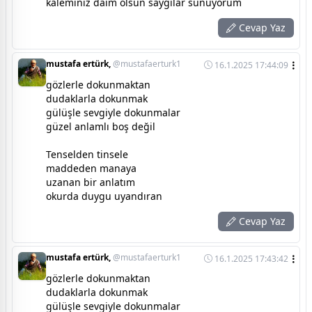
kaleminiz daim olsun saygılar sunuyorum
Cevap Yaz
mustafa ertürk,
@mustafaerturk1
16.1.2025 17:44:09
gözlerle dokunmaktan
dudaklarla dokunmak
gülüşle sevgiyle dokunmalar
güzel anlamlı boş değil
Tenselden tinsele
maddeden manaya
uzanan bir anlatım
okurda duygu uyandıran
Cevap Yaz
mustafa ertürk,
@mustafaerturk1
16.1.2025 17:43:42
gözlerle dokunmaktan
dudaklarla dokunmak
gülüşle sevgiyle dokunmalar