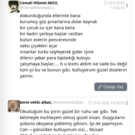
Cemali Hikmet AKSU,
23.6.2026
@cemalihikmetaksu
11:42:53
dokunduğunda ellerinle bana
kurumuş göz pınarlarına dolar kaynak
bir çocuk su içer kana kana
bir kadın şarkıya başlar rasttan
bütün evlerin penceresinde
saksı çiçekleri açar
insanlar türkü söyleyerek gider işine
dilenci yakar para topladığı kutuyu
çalışmaya başlar..... b u kısmı aldım ise sade bu değil
tüm şii bu ve bunun gibi. kutluyorum güzel dizelerin
şairini.
Cevap Yaz
emre vehbi alkan,
@emrevehbialkan
16.6.2026 14:28:50
Okuduğum bu şiirin güzel bir ruhu var gibi. Tek
kelimeyle muhteşem olmuş güzel insan. Duyguların
yükünü okuyana yüklemiş gibisin. İyi de yapmışsın.
Can- ı gönülden kutluyorum sizi… Müsait