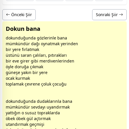
Önceki Şiir
Sonraki Şiir
Dokun bana
dokunduğunda gözlerinle bana
mümkündür dağı oynatmak yerinden
bir yere fırlatmak
üstünü saran çalıları, pıtırakları
bir eve girer gibi merdivenlerinden
öyle doruğa çıkmak
güneş
e yakın bir yere
ocak kurmak
toplamak çevrene çoluk çocuğu
dokunduğunda dudaklarınla bana
mümkündür
sevda
yı uyandırmak
yattığın o susuz topraklarda
öbek öbek
gül
açtırmak
utandırmak geçmişi