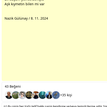
Aşk kıymetin bilen mi var
Nazik Gülünay / 8. 11. 2024
43 Beğeni
+35 kişi
(c) Bu şiirin her türlü telif hakkı şairin kendisine ve/veya temsilcilerine aittir. Şiir