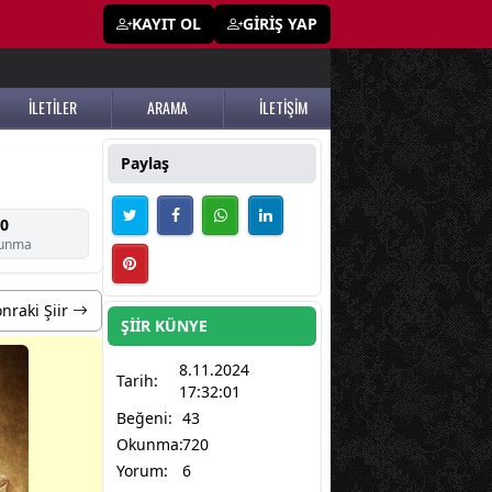
KAYIT OL
GİRİŞ YAP
İLETİLER
ARAMA
İLETİŞİM
Paylaş
0
unma
nraki Şiir
ŞİİR KÜNYE
8.11.2024
Tarih:
17:32:01
Beğeni:
43
Okunma:
720
Yorum:
6