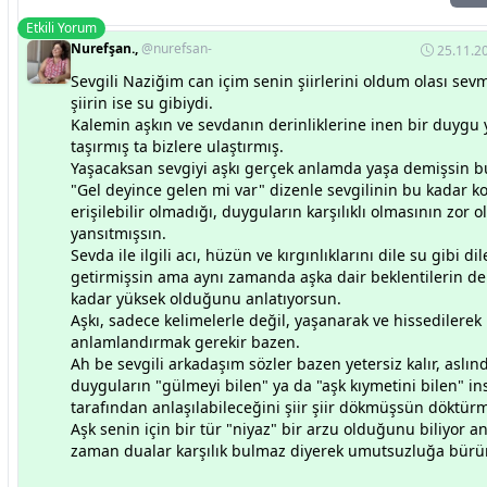
Etkili Yorum
Nurefşan.,
@nurefsan-
25.11.20
Sevgili Naziğim can içim senin şiirlerini oldum olası sev
şiirin ise su gibiydi.
Kalemin aşkın ve sevdanın derinliklerine inen bir duyg
taşırmış ta bizlere ulaştırmış.
Yaşacaksan sevgiyi aşkı gerçek anlamda yaşa demişsin 
"Gel deyince gelen mi var" dizenle sevgilinin bu kadar ko
erişilebilir olmadığı, duyguların karşılıklı olmasının zor 
yansıtmışsın.
Sevda ile ilgili acı, hüzün ve kırgınlıklarını dile su gibi dil
getirmişsin ama aynı zamanda aşka dair beklentilerin de 
kadar yüksek olduğunu anlatıyorsun.
Aşkı, sadece kelimelerle değil, yaşanarak ve hissedilerek
anlamlandırmak gerekir bazen.
Ah be sevgili arkadaşım sözler bazen yetersiz kalır, aslın
duyguların "gülmeyi bilen" ya da "aşk kıymetini bilen" in
tarafından anlaşılabileceğini şiir şiir dökmüşsün döktü
Aşk senin için bir tür "niyaz" bir arzu olduğunu biliyor a
zaman dualar karşılık bulmaz diyerek umutsuzluğa bür