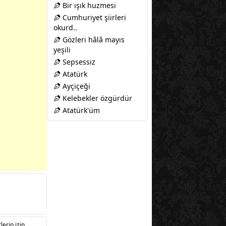
Bir ışık huzmesi
Cumhuriyet şiirleri
okurd..
Gözleri hâlâ mayıs
yeşili
Sepsessiz
Atatürk
Ayçiçeği
Kelebekler özgürdür
Atatürk'üm
lerin izin