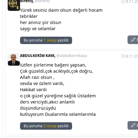
direniş,
@direnis
8.11.2
Yürek sesiniz daim olsun değerli hocam
tebrikler
her anınız şiir olsun
saygı ve selamlar
C
Bu yoruma
1 cevap
yazıldı
ABDULKERİM KAYA,
@abdulkerimkaya
8.11.2
iütfen şiirlerime bağeni yapsan,
Çok güzeldi,çok acıklıydı,çok doğru,
Allah razı olsun ,
sevda ve özlem vardı,
Hakikat vardı
o çok güzel yüreğine sağlık Üstadem
ders vericiydi,akıcı anlamlı
düşündürücüydü
kutluyorum Dualarımla selamlarımla
C
Bu yoruma
2 cevap
yazıldı