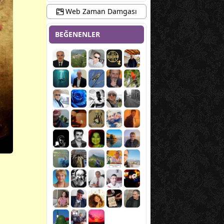
Web Zaman Damgası
BEĞENENLER