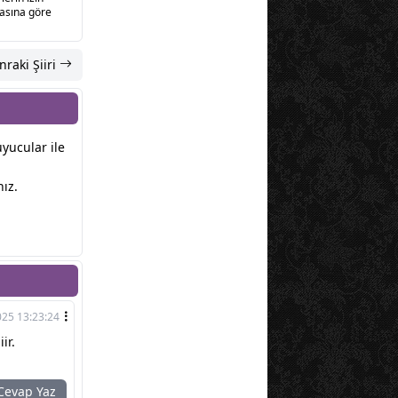
sasına göre
nraki Şiiri
uyucular ile
ız.
025 13:23:24
ir.
evap Yaz