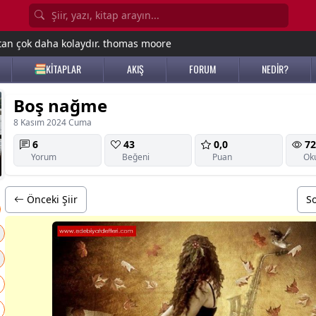
tan çok daha kolaydır. thomas moore
KİTAPLAR
AKIŞ
FORUM
NEDİR?
Boş nağme
8 Kasım 2024 Cuma
6
43
0,0
72
Yorum
Beğeni
Puan
Ok
Önceki Şiir
So