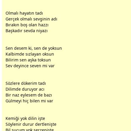
Olmalı hayatın tadı
Gerçek olmalı
sevgi
nin adı
Bırakın boş olan hazzı
B
aşk
adır
sevda
niyazı
Sen desem ki, sen de yoksun
Kalbimde sızlayan oksun
Bilirim sen
aşk
a toksun
Sev deyince seven mi var
Sözlere dökerim tadı
Dilimde duruyor acı
Bir naz eylesem de bazı
Gülmeyi hiç bilen mi var
Kemiği yok dilin işte
Söylenir durur dertlenişte
Bil suçum yok serzenişte