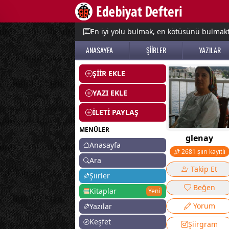
e menu
En iyi yolu bulmak, en kötüsünü bulmak
ANASAYFA
ŞİİRLER
YAZILAR
ŞİİR EKLE
YAZI EKLE
İLETİ PAYLAŞ
MENÜLER
glenay
Anasayfa
2681 şiiri kayıtlı
Ara
Takip Et
Şiirler
Beğen
Kitaplar
Yeni
Yorum
Yazılar
Keşfet
Şiirgram