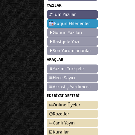
YAZILAR
Tüm Yazılar
Bugün Eklenenler
Günün Yazıları
Rastgele Yazı
Son Yorumlananlar
ARAÇLAR
Yazımı Türkçele
Hece Sayıcı
Akrostiş Yardımcısı
EDEBİYAT DEFTERİ
Online Üyeler
Rozetler
Canlı Yayın
Kurallar