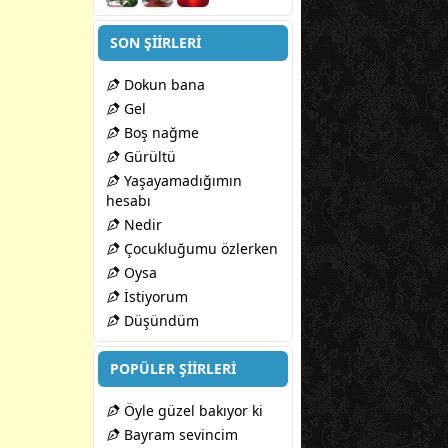
SON ŞİİRLERİ
Dokun bana
Gel
Boş nağme
Gürültü
Yaşayamadığımın
hesabı
Nedir
Çocukluğumu özlerken
Oysa
İstiyorum
Düşündüm
POPÜLER ŞİİRLERİ
Öyle güzel bakıyor ki
Bayram sevincim