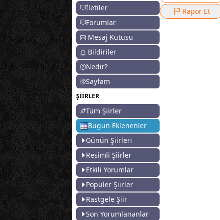
İletiler
Rapor Et
Forumlar
Mesaj Kutusu
Bildiriler
Nedir?
Sayfam
ŞİİRLER
Tüm Şiirler
Bugün Eklenenler
Günün Şiirleri
Resimli Şiirler
Etkili Yorumlar
Popüler Şiirler
Rastgele Şiir
Son Yorumlananlar