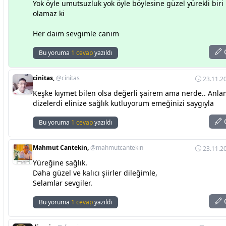
Yok öyle umutsuzluk yok öyle böylesine güzel yürekli bir
olamaz ki
Her daim sevgimle canım
C
Bu yoruma
1 cevap
yazıldı
cinitas,
@cinitas
23.11.20
Keşke kıymet bilen olsa değerli şairem ama nerde.. Anlam
dizelerdi elinize sağlık kutluyorum emeğinizi saygıyla
C
Bu yoruma
1 cevap
yazıldı
Mahmut Cantekin,
@mahmutcantekin
23.11.20
Yüreğine sağlık.
Daha güzel ve kalıcı şiirler dileğimle,
Selamlar sevgiler.
C
Bu yoruma
1 cevap
yazıldı