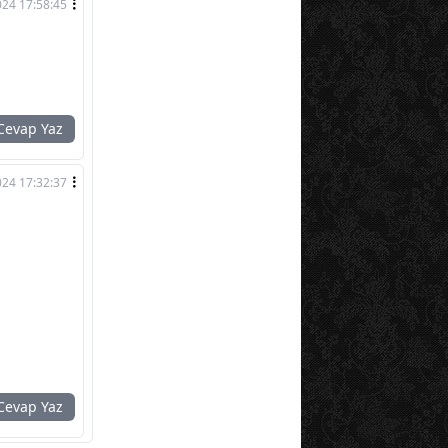
024 17:58:45
evap Yaz
024 17:32:37
evap Yaz