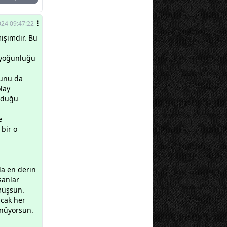
24 09:47:22
mişimdir. Bu
u yoğunluğu
bunu da
lay
olduğu
e
bir o
da en derin
sanlar
rmüşsün.
ncak her
ünüyorsun.