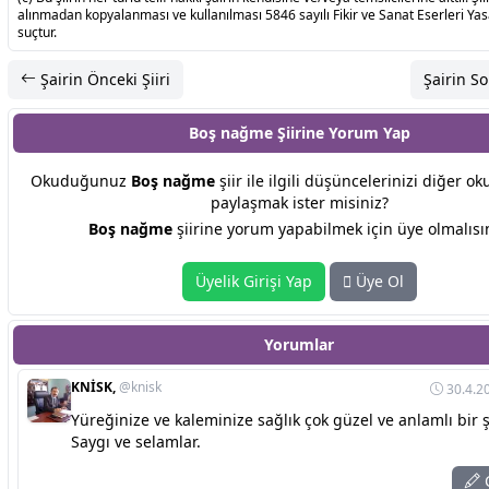
alınmadan kopyalanması ve kullanılması 5846 sayılı Fikir ve Sanat Eserleri Ya
suçtur.
Şairin Önceki Şiiri
Şairin So
Boş nağme Şiirine
Yorum Yap
Okuduğunuz
Boş nağme
şiir ile ilgili düşüncelerinizi diğer ok
paylaşmak ister misiniz?
Boş nağme
şiirine yorum yapabilmek için üye olmalısın
Üyelik Girişi Yap
Üye Ol
Yorumlar
KNİSK,
@knisk
30.4.2
Yüreğinize ve kaleminize sağlık çok güzel ve anlamlı bir şi
Saygı ve selamlar.
C