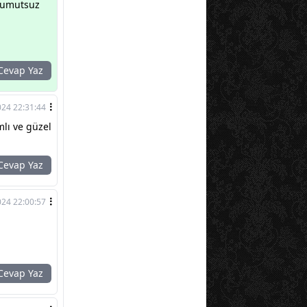
i umutsuz
evap Yaz
24 22:31:44
lı ve güzel
evap Yaz
24 22:00:57
evap Yaz