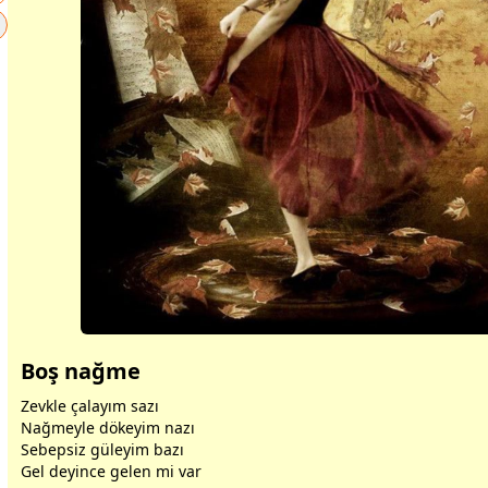
Boş nağme
Zevkle çalayım sazı
Nağmeyle dökeyim nazı
Sebepsiz
gül
eyim bazı
Gel deyince gelen mi var