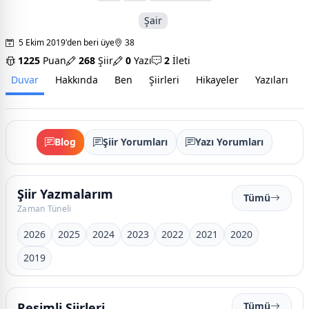
Şair
5 Ekim 2019'den beri üye
38
1225
Puan
268
Şiir
0
Yazı
2
İleti
Duvar
Hakkında
Ben
Şiirleri
Hikayeler
Yazıları
İ
Blog
Şiir Yorumları
Yazı Yorumları
Şiir Yazmalarım
Tümü
Zaman Tüneli
2026
2025
2024
2023
2022
2021
2020
2019
Resimli Şiirleri
Tümü