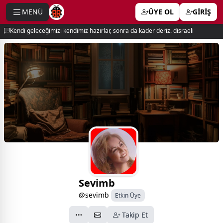
MENÜ
ÜYE OL
GİRİŞ
e menu
Kendi geleceğimizi kendimiz hazırlar, sonra da kader deriz. disraeli
Sevimb
@sevimb
Etkin Üye
Takip Et