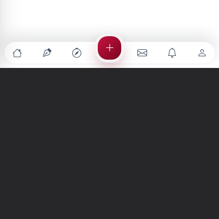
Türkiye'nin en büyük kültür sanat platformu
MENÜLER
Anasayfa
Keşfet
Şiirler
Hikayeler
Yazılar
İletiler
Forum
Nedir?