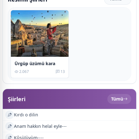
Ürgüp üzümü kara
2.067
13
Şiirleri
Tümü
Kırdı o dilin
Anam hakkın helal eyle---
Kûsùlùyùm----