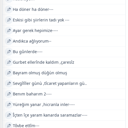
Ha döner ha döner---
Eskisi gibi şiirlerin tadı yok ---
Ayar gerek hepimize----
Andıkca ağlıyorum--
Bu gûnlerde----
Gurbet ellerînde kaldım ,çaresîz
Bayram olmuş dùğùn olmuş
Sevgîlîler gùnù ,tîcaret yapanların gù..
Benım baharım 2----
Yüreğim yanar ,hicranla inler----
Îçten îçe yaram kanarda saramazlar----
Tôvbe ettîm---