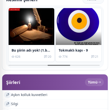
Bu şiirin adı yok! (1.bölüm)
Tokmaklı kapı - 9
Se
21
626
20
774
21
Şiirleri
Tümü
Aşkın kolluk kuvvetleri
Silgi