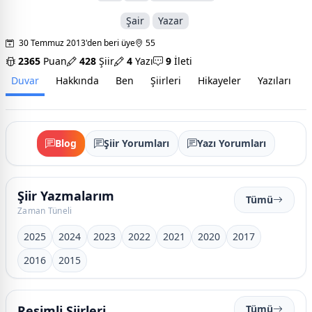
Şair
Yazar
30 Temmuz 2013'den beri üye
55
2365
Puan
428
Şiir
4
Yazı
9
İleti
Duvar
Hakkında
Ben
Şiirleri
Hikayeler
Yazıları
İ
Blog
Şiir Yorumları
Yazı Yorumları
Şiir Yazmalarım
Tümü
Zaman Tüneli
2025
2024
2023
2022
2021
2020
2017
2016
2015
Resimli Şiirleri
Tümü