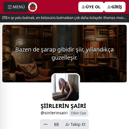
MENÜ
ÜYE OL
GİRİŞ
e menu
En iyi yolu bulmak, en kötüsünü bulmaktan çok daha kolaydır. thomas moore
Bazen de şarap gibidir şiir, yıllandıkça
güzelleşir.
ŞİİRLERİN ŞAİRİ
@siirlerinsairi
Etkin Üye
Takip Et