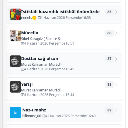
İstiklâli kazandık istikbâl önümüzde
85
neneh.
•
4 Haziran 2026 Perşembe16:53
Mücella
86
Sibel Karagöz ( Sibelce Ş
•
4 Haziran 2026 Perşembe16:51
Dostlar sağ olsun
87
Murat Kahraman Murâdî
•
4 Haziran 2026 Perşembe16:49
Yarış!
88
Murat Kahraman Murâdî
•
4 Haziran 2026 Perşembe16:44
Naz-ı mahz
89
bi
bilinmez_00
•
4 Haziran 2026 Perşembe16:40