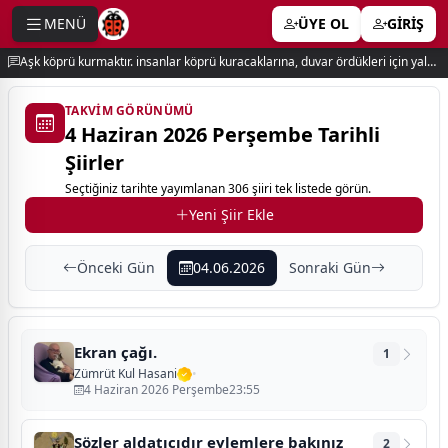
MENÜ
ÜYE OL
GİRİŞ
e menu
Aşk köprü kurmaktır. insanlar köprü kuracaklarına, duvar ördükleri için yalnız kalırlar. newton
TAKVIM GÖRÜNÜMÜ
4 Haziran 2026 Perşembe Tarihli
Şiirler
Seçtiğiniz tarihte yayımlanan 306 şiiri tek listede görün.
Yeni Şiir Ekle
Önceki Gün
04.06.2026
Sonraki Gün
Ekran çağı.
1
Zümrüt Kul Hasani
•
4 Haziran 2026 Perşembe23:55
Sözler aldatıcıdır eylemlere bakınız
2