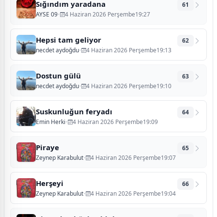
Sığındım yaradana
61
AYSE 09
•
4 Haziran 2026 Perşembe19:27
Hepsi tam geliyor
62
necdet aydoğdu
•
4 Haziran 2026 Perşembe19:13
Dostun gülü
63
necdet aydoğdu
•
4 Haziran 2026 Perşembe19:10
Suskunluğun feryadı
64
Emin Herki
•
4 Haziran 2026 Perşembe19:09
Piraye
65
Zeynep Karabulut
•
4 Haziran 2026 Perşembe19:07
Herşeyi
66
Zeynep Karabulut
•
4 Haziran 2026 Perşembe19:04