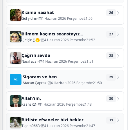
Kızıma nasihat
26
Gül yldrm
•
4 Haziran 2026 Perşembe21:56
Bilmem kaçıncı seanstayız...
27
(( elçin ))
•
4 Haziran 2026 Perşembe21:52
Çağrılı sevda
28
Nasıf acar
•
4 Haziran 2026 Perşembe21:51
Sigaram ve ben
29
At
Atacan Çapraz
•
4 Haziran 2026 Perşembe21:50
Allah'ım,
30
KaanERD
•
4 Haziran 2026 Perşembe21:48
Bitliste efsaneler bizi bekler
31
Tigem0663
•
4 Haziran 2026 Perşembe21:47