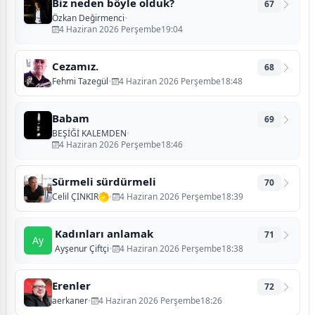
Biz neden böyle olduk?
67
Özkan Değirmenci
•
4 Haziran 2026 Perşembe19:04
Cezamız.
68
Fehmi Tazegül
•
4 Haziran 2026 Perşembe18:48
Babam
69
BEŞİĞİ KALEMDEN
•
4 Haziran 2026 Perşembe18:46
Sürmeli sürdürmeli
70
Celil ÇINKIR
•
4 Haziran 2026 Perşembe18:39
Kadınları anlamak
71
Ay
Ayşenur Çiftçi
•
4 Haziran 2026 Perşembe18:38
Erenler
72
aerkaner
•
4 Haziran 2026 Perşembe18:26