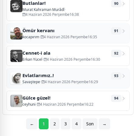
Butlanlar!
90
Murat Kahraman Murâdî
•
4 Haziran 2026 Perşembe16:38
Ömür kervanı
91
kocapırım
•
4 Haziran 2026 Perşembe16:35
Cennet-i ala
92
Erkan Yücel
•
4 Haziran 2026 Perşembe16:30
Evlatlarımız..!
93
Savaştepe
•
4 Haziran 2026 Perşembe16:29
Gülce güzel!
94
ceyhuni
•
4 Haziran 2026 Perşembe16:22
←
1
2
3
4
Son
→