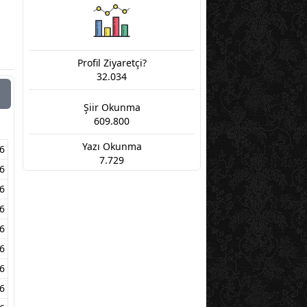
Profil Ziyaretçi?
32.034
Şiir Okunma
609.800
Yazı Okunma
6
7.729
6
6
6
6
6
6
6