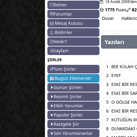
18 Aralık 2009'den
İletiler
1775
Puan
82
Forumlar
Duvar
Hakkın
Mesaj Kutusu
Bildiriler
Yazıları
Nedir?
Sayfam
ŞİİRLER
1
BİR KÜLAH 
Tüm Şiirler
2
EYEF
Bugün Eklenenler
3
ESKİ BİR RE
Günün Şiirleri
4
ESKİ BİR SA
Resimli Şiirler
5
O GÖLGE HA
Etkili Yorumlar
6
ESKİ BİR RE
Popüler Şiirler
7
KÜTÜĞÜN R
Rastgele Şiir
8
DUVARDAKİ 
Son Yorumlananlar