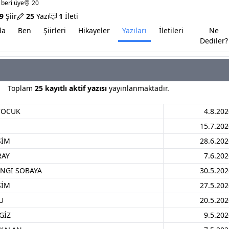
 beri üye
20
9
Şiir
25
Yazı
1
İleti
da
Ben
Şiirleri
Hikayeler
Yazıları
İletileri
Ne
Dediler?
Toplam
25 kayıtlı aktif yazısı
yayınlanmaktadır.
ÇOCUK
4.8.202
15.7.202
SİM
28.6.202
RAY
7.6.202
NGİ SOBAYA
30.5.202
SİM
27.5.202
U
20.5.202
GİZ
9.5.202