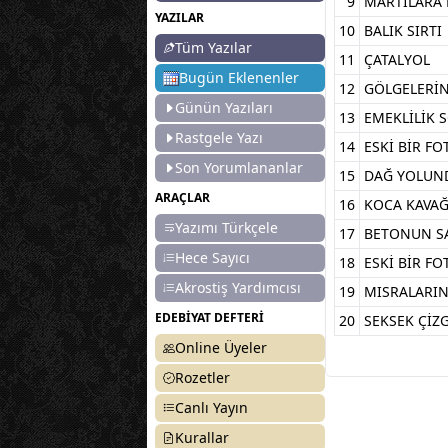
9
MARTILARA
YAZILAR
10
BALIK SIRTI
Tüm Yazılar
11
ÇATALYOL
Bugün Eklenenler
12
GÖLGELERİN
Günün Yazıları
13
EMEKLİLİK 
Rastgele Yazı
14
ESKİ BİR F
Son Yorumlananlar
15
DAĞ YOLUN
ARAÇLAR
16
KOCA KAVA
Yazımı Türkçele
17
BETONUN SA
Hece Sayıcı
18
ESKİ BİR F
Akrostiş Yardımcısı
19
MISRALARIN
EDEBİYAT DEFTERİ
20
SEKSEK ÇİZ
Online Üyeler
Rozetler
Canlı Yayın
Kurallar