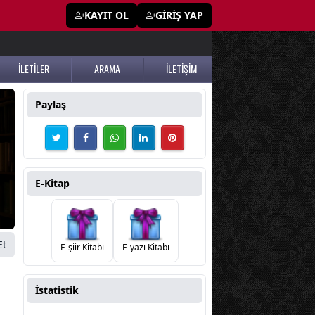
KAYIT OL
GİRİŞ YAP
İLETİLER
ARAMA
İLETİŞİM
Paylaş
E-Kitap
Et
E-şiir Kitabı
E-yazı Kitabı
İstatistik