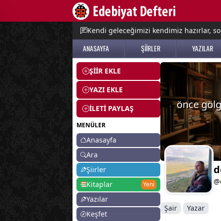
e menu
Kendi geleceğimizi kendimiz hazırlar, so
ANASAYFA
ŞİİRLER
YAZILAR
ŞİİR EKLE
YAZI EKLE
önce gölg
İLETİ PAYLAŞ
MENÜLER
Anasayfa
Ara
d
Şiirler
@
Kitaplar
Yeni
Yazılar
Şair
Yazar
Keşfet