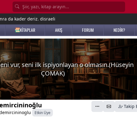
nra da kader deriz. disraeli
KİTAPLAR
AKIŞ
FORUM
NEDİR?
eni vur, seni ilk ispiyonlayan o olmasın.(Hüseyin
ÇOMAK)
emircininoğlu
Takip 
demircininoglu
Etkin Üye