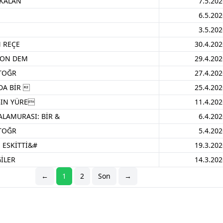
 KALAN
7.5.202
6.5.202
3.5.202
 REÇE
30.4.202
SON DEM
29.4.202
OTOĞR
27.4.202
DA BİR 
25.4.202
ĞIN YÜRE
11.4.202
LAMURASI: BİR &
6.4.202
OTOĞR
5.4.202
 ESKİTTİ&#
19.3.202
GİLER
14.3.202
←
1
2
Son
→