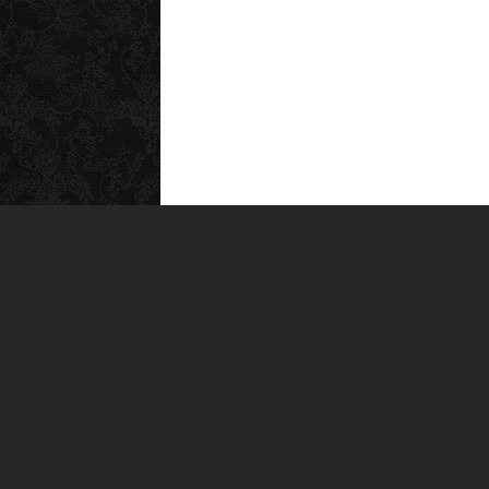
MEN
Anas
Türkiye'nin en büyük kültür sanat
Şiirl
platformu
Yazı
For
Ara