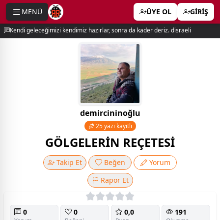
MENÜ
ÜYE OL
GİRİŞ
e menu
Kendi geleceğimizi kendimiz hazırlar, sonra da kader deriz. disraeli
demircininoğlu
25 yazı kayıtlı
GÖLGELERİN REÇETESİ
Takip Et
Beğen
Yorum
Rapor Et
0
0
0,0
191