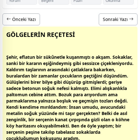
Yorum
Beğeni
Puan
Okunma
Önceki Yazı
Sonraki Yazı
GÖLGELERİN REÇETESİ
Şehir, eflatun bir sükûnetle kuşanmıştı o akşam. Sokaklar,
sanki bir kararın eşiğindeymiş gibi sessizce çiçekleniyordu.
Kaldırım taşlarının arasındaki çatlaklara bakarken,
buralardan bir
zaman
lar çocukların geçtiğini düşündüm.
Gülüşlerini birer bilye gibi düşürüp gitmişlerdi; geriye
sadece betonun soğuk nefesi kalmıştı. Elimi alışkanlıkla
paltomun cebine attım. Bozuk para arıyordum ama
parmaklarıma yalnızca boşluk ve geçmişin tozları değdi.
Kendi kendime mırıldandım: İnsan umudu, avucundaki
metalin soğuk yüzünde mi taşır gerçekten? Belki de asıl
zenginlik, bir serçenin kanat çırpışında gizli olan o köhne
köy haritasını okuyabilmekti. Ben de öyle yaptım; bir
serçenin peşine takılıp tabelasız sokaklarda
çocukluğumun kokusunu aradım.