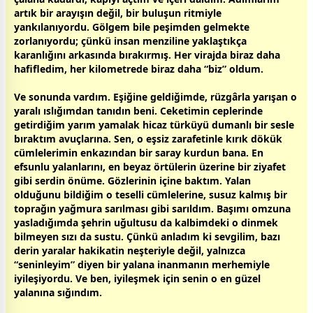
artık bir arayışın değil, bir buluşun ritmiyle
yankılanıyordu. Gölgem bile peşimden gelmekte
zorlanıyordu; çünkü insan menziline yaklaştıkça
karanlığını arkasında bırakırmış. Her virajda biraz daha
hafifledim, her kilometrede biraz daha “biz” oldum.
Ve sonunda vardım. Eşiğine geldiğimde, rüzgârla yarışan o
yaralı ıslığımdan tanıdın beni. Ceketimin ceplerinde
getirdiğim yarım yamalak hicaz türküyü dumanlı bir sesle
bıraktım avuçlarına. Sen, o eşsiz zarafetinle kırık dökük
cümlelerimin enkazından bir saray kurdun bana. En
efsunlu
yalan
larını, en
beyaz
örtülerin üzerine bir ziyafet
gibi serdin önüme. Gözlerinin içine baktım. Yalan
olduğunu bildiğim o teselli cümlelerine, susuz kalmış bir
toprağın yağmura sarılması gibi sarıldım. Başımı omzuna
yasladığımda şehrin uğultusu da kalbimdeki o dinmek
bilmeyen sızı da sustu. Çünkü anladım ki
sevgi
lim, bazı
derin yaralar hakikatin neşteriyle değil, yalnızca
“seninleyim” diyen bir
yalan
a inanmanın merhemiyle
iyileşiyordu. Ve ben, iyileşmek için senin o en güzel
yalan
ına sığındım.