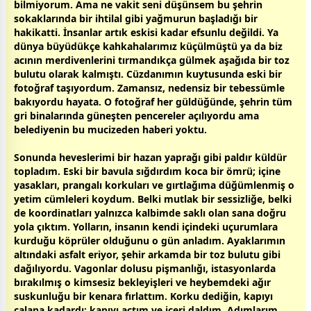
bilmiyorum. Ama ne
vakit
seni düşünsem bu şehrin
sokaklarında bir ihtilal gibi yağmurun başladığı bir
hakikatti. İnsanlar artık eskisi kadar efsunlu değildi. Ya
dünya büyüdükçe kahkahalarımız küçülmüştü ya da biz
acının merdivenlerini tırmandıkça gülmek aşağıda bir toz
bulut
u olarak kalmıştı. Cüzdanımın kuytusunda eski bir
fotoğraf taşıyordum. Zamansız, nedensiz bir tebessümle
bakıyordu hayata. O fotoğraf her güldüğünde, şehrin tüm
gri binalarında güneşten pencereler açılıyordu ama
belediyenin bu mucizeden haberi yoktu.
Sonunda heveslerimi bir hazan yaprağı gibi paldır küldür
topladım. Eski bir bavula sığdırdım koca bir ömrü; içine
yasakları, prangalı korkuları ve gırtlağıma düğümlenmiş o
yetim cümleleri koydum. Belki mutlak bir sessizliğe, belki
de koordinatları yalnızca kalbimde saklı olan sana doğru
yola çıktım. Yolların, insanın kendi içindeki uçurumlara
kurduğu köprüler olduğunu o gün anladım. Ayaklarımın
altındaki asfalt eriyor, şehir arkamda bir toz
bulut
u gibi
dağılıyordu. Vagonlar dolusu pişmanlığı, istasyonlarda
bırakılmış o kimsesiz bekleyişleri ve heybemdeki ağır
suskunluğu bir kenara fırlattım. Korku dediğin, kapıyı
çalana kadardı; kapıyı açtım ve içeri daldım. Adımlarım