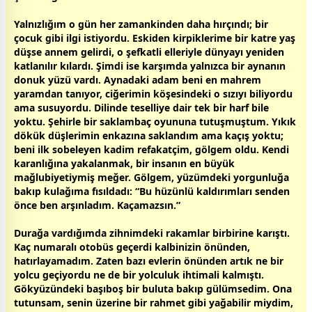
Yalnızlığım o gün her
zaman
kinden daha hırçındı; bir
çocuk gibi ilgi istiyordu. Eskiden kirpiklerime bir katre yaş
düşse
anne
m gelirdi, o şefkatli elleriyle dünyayı yeniden
katlanılır kılardı. Şimdi ise karşımda yalnızca bir aynanın
donuk yüzü vardı. Aynadaki adam beni en mahrem
yaramdan tanıyor, ciğerimin köşesindeki o sızıyı biliyordu
ama susuyordu. Dilinde teselliye dair tek bir harf bile
yoktu. Şehirle bir saklambaç oyununa tutuşmuştum. Yıkık
dökük düşlerimin enkazına saklandım ama kaçış yoktu;
beni ilk sobeleyen kadim refakatçim, gölgem oldu. Kendi
karanlığına yakalanmak, bir insanın en büyük
mağlubiyetiymiş meğer. Gölgem, yüzümdeki yorgunluğa
bakıp kulağıma fısıldadı: “Bu hüzünlü kaldırımları senden
önce ben arşınladım. Kaçamazsın.”
Durağa vardığımda zihnimdeki rakamlar birbirine karıştı.
Kaç numaralı otobüs geçerdi kalbinizin önünden,
hatırlayamadım. Zaten bazı evlerin önünden artık ne bir
yolcu geçiyordu ne de bir yolculuk ihtimali kalmıştı.
Gökyüzündeki başıboş bir
bulut
a bakıp gülümsedim. Ona
tutunsam, senin üzerine bir rahmet gibi yağabilir miydim,