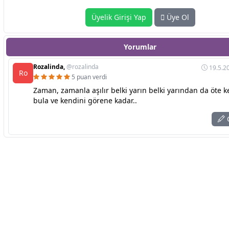
Üyelik Girişi Yap
Üye Ol
Yorumlar
Rozalinda,
@rozalinda
19.5.2
Ro
5 puan verdi
Zaman, zamanla aşılır belki yarın belki yarından da öte k
bula ve kendini görene kadar..
C