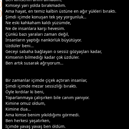
Kimseyi yarı yolda bırakmadım.
Ama hayat, en temiz kalbin üstüne en ağır yükleri bıraktı.
Şimdi içimde konuşan tek şey yorgunluk…
Ne eski kahkaham kaldı yüzümde,
Ne de insanlara karşı hevesim.
Çünkü bazı yaraları
zaman
değil,
İnsanların yaptığı nankörlük büyütüyor.
Uzdüler beni…
Geceyi sabaha bağlayan o sessiz gözyaşları kadar,
Kimsenin bilmediği kadar çok üzdüler.
Ben artık susarak ağrıyorum…
Bir
zaman
lar içimde
çiçek
açtıran insanlar,
Şimdi içimde mezar sessizliği bıraktı.
Öyle kırdılar ki beni,
Toparlanmaya çalışırken bile canım yanıyor.
Kimine omuz oldum,
Kimine dua…
Ama kimse benim yıkıldığımı görmedi.
Ben herkesi yaşatırken,
İçimde yavaş yavaş ben öldüm.