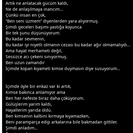
Artık ne anlatacak gücüm kaldı,
Ne de anlaşılmaya inancım…
Çünkü insan en çok,
“Ben seni üzmem” diyenlerden yara alıyormuş.
Şimdi
gece
leri başımı yastığa koyunca
Bir tek şunu düşünüyorum:
Bu kadar sevmenin,
Bu kadar iyi niyetli olmanın cezası bu kadar ağır olmamalıydı…
Ama hayat merhameti değil,
Sessizce acı çekeni sınıyormuş.
Ben uzun
zaman
dır
İçimde kopan kıyameti kimse duymasın diye susuyorum…
İçimde öyle bir enkaz var ki artık,
Kimse bakınca anlamıyor ama
Ben her nefeste biraz daha çöküyorum.
Gülüşlerim yarım kaldı,
Hayallerim yarıda öldü.
Ben kimsenin kalbini kırmaya kıyamazken,
Beni paramparça edip arkalarına bile bakmadan gittiler.
Şimdi anladım…