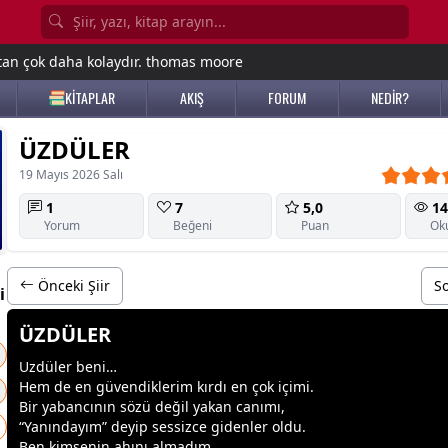
tan çok daha kolaydır. thomas moore
KİTAPLAR
AKIŞ
FORUM
NEDİR?
ÜZDÜLER
19 Mayıs 2026 Salı
1
7
5,0
14
Yorum
Beğeni
Puan
Ok
Önceki Şiir
So
i
ÜZDÜLER
Uzdüler beni…
Hem de en güvendiklerim kırdı en çok içimi.
Bir yabancının sözü değil yakan canımı,
“Yanındayım” deyip sessizce gidenler oldu.
Ben kimsenin ahını almadım,