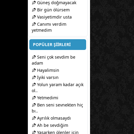
Güneş doğmayacak
Bir gün ölürsem
Vasiyetimdir usta
Canımı verdim
yetmedim
POPÜLER ŞİİRLERİ
Seni çok sevdim be
adam
Hayalimsin
İyiki varsın
Yolun yaram kadar açık
ol..
Yetmedimi
Ben seni sevnekten hiç
bı..
Ayrılık olmasaydı
Ah be sevdiğim
Yaşarken ölenler için