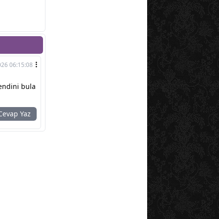
026 06:15:08
endini bula
evap Yaz