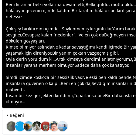
Beni kıranlar belki yollarına devam etti,Belki
gül
dü, mutlu old
hâlâ aynı
gece
nin içinde kaldım.Bir tarafım hâlâ o son kırılışın a
nefessiz.
Çok şey biriktirdim içimde…Söylenmemiş kırgınlıklar,Yarım bırak
sevgi
ler,Cevapsız kalan “nedenler”…Ve en çok daDeğmeyen insan
dökülen gözyaşları.
Kimse bilmiyor aslındaNe kadar
savaş
tığımı kendi içimde.Bir y
yaşamak için direniyor,Bir yanım çoktan vazgeçmiş gibi.
Öyle derin yoruldum ki…Artık kimseye derdimi anlatmıyorum.Ç
insanlar yarana merhem olmuyor,Sadece daha çok kanatıyor.
Şimdi içimde koskoca bir sessizlik var.Ne eski ben kaldı bende,
insanlara güvenen o kalp…Beni en çok da,Sevdiğim insanların 
mahvetti.
İnsan bir kez gerçekten kırıldı mı,Toparlansa bileBir daha asla es
olmuyor…
7 Beğeni
R