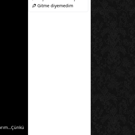
Gitme diyemedim
usarım…Çünkü