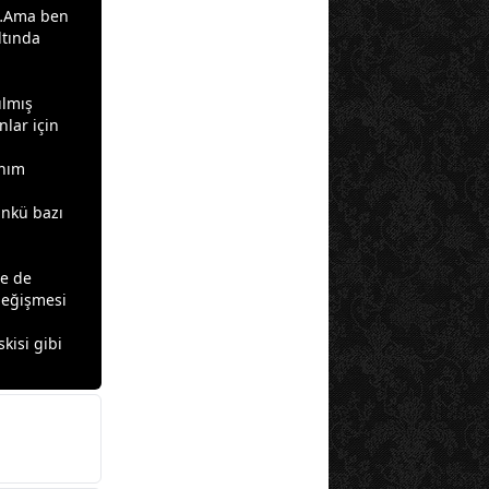
u…Ama ben
ltında
ılmış
lar için
anım
ünkü bazı
Ne de
değişmesi
kisi gibi