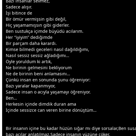
Bazı insanlar sevmez,
Sadece alışır.
İşi bitince de
Bir ömür vermişsin gibi değil,
Hiç yaşamamışsın gibi giderler.
Ben sustukça içimde büyüdü acılarım.
Her “iyiyim” dediğimde
Bir parçam daha karardı.
Kimse bilmedi
gece
leri nasıl dağıldığımı,
Nasıl sessiz sessiz ağladığımı…
Öyle yoruldum ki artık,
Ne birinin gelmesini bekliyorum
Ne de birinin beni anlamasını…
Çünkü insan en sonunda şunu öğreniyor:
Bazı yaralar kapanmıyor,
Sadece insan o acıyla yaşamayı öğreniyor.
Ben…
Herkesin içinde dimdik duran ama
İçinde sessizce can veren birine dönüştüm…
Bir insanın içine bu kadar
hüzün
sığar mı diye sorsalar,Ben s
bazı acılar anlatılmaz,Sadece insanın yüzüne çöker.