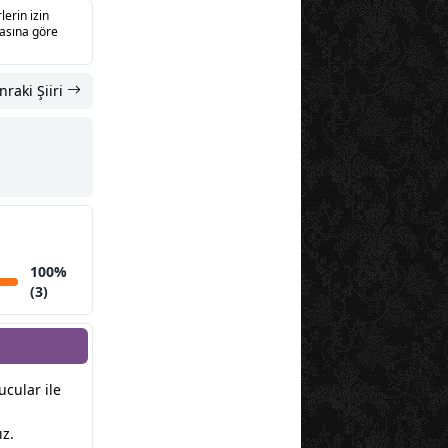
lerin izin
sasına göre
nraki Şiiri
100%
(3)
ucular ile
ız.