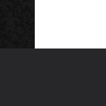
MEN
Anas
Türkiye'nin en büyük kültür sanat
Şiirl
platformu
Yazı
For