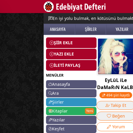
e menu
En iyi yolu bulmak, en kötüsünü bulmak
ANASAYFA
ŞİİRLER
YAZILAR
ŞİİR EKLE
YAZI EKLE
İLETİ PAYLAŞ
MENÜLER
EyLüL iLe
Anasayfa
DaMaRıN KaLB
Ara
494 şiiri kayıtlı
Şiirler
Takip Et
Kitaplar
Yeni
Beğen
Yazılar
Yorum
Keşfet