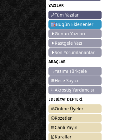
YAZILAR
Tüm Yazılar
Bugün Eklenenler
Günün Yazıları
Rastgele Yazı
Son Yorumlananlar
ARAÇLAR
Yazımı Türkçele
Hece Sayıcı
Akrostiş Yardımcısı
EDEBİYAT DEFTERİ
Online Üyeler
Rozetler
Canlı Yayın
Kurallar