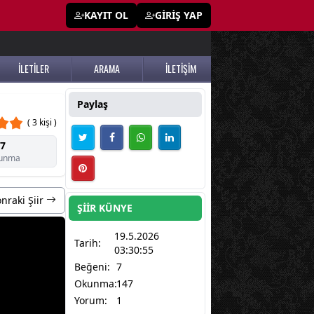
KAYIT OL
GİRİŞ YAP
İLETİLER
ARAMA
İLETİŞİM
Paylaş
( 3 kişi )
7
unma
nraki Şiir
ŞİİR KÜNYE
19.5.2026
Tarih:
03:30:55
Beğeni:
7
Okunma:
147
Yorum:
1