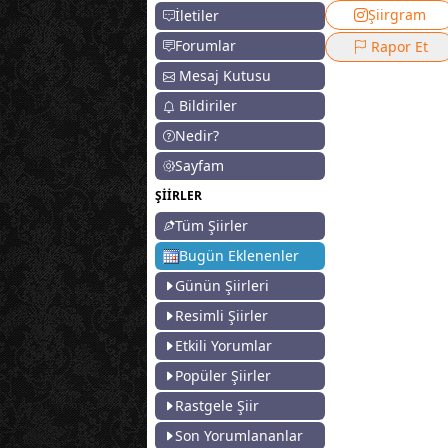
Şiirgram
İletiler
Forumlar
Rapor Et
Mesaj Kutusu
Bildiriler
Nedir?
Sayfam
ŞİİRLER
Tüm Şiirler
Bugün Eklenenler
Günün Şiirleri
Resimli Şiirler
Etkili Yorumlar
Popüler Şiirler
Rastgele Şiir
Son Yorumlananlar