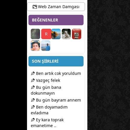
Web Zaman Damgası
BEĞENENLER
R
SON ŞİİRLERİ
Ben artık cok yoruldum
Vazgeç felek
Bu gün bana
dokunmayın
Bu gün bayram annem
Ben doyamadım
evladıma
Ey kara toprak
emanetime ..