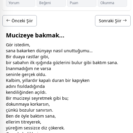
Yorum
Beğeni
Puan
Okunma
Önceki Şiir
Sonraki Şiir
Mucizeye bakmak...
Gör istedim,
sana bakarken
dünya
yı nasıl unuttuğumu…
Bir duaya rastlar gibi,
bir sabahın ilk ışığında gözlerini bulur gibi baktım sana.
İnanmadığım ne varsa
seninle gerçek oldu.
Kalbim, yıllardır kapalı duran bir kapıyken
adını fısıldadığında
kendiliğinden açıldı.
Bir mucizeyi seyretmek gibi bu;
dokunmaya korkarsın,
çünkü bozulur sanırsın.
Ben de öyle baktım sana,
ellerim titreyerek,
yüreğim sessizce diz çökerek.