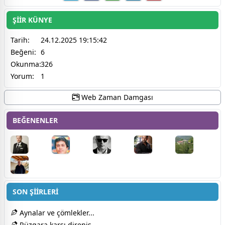
ŞİİR KÜNYE
Tarih:
24.12.2025 19:15:42
Beğeni:
6
Okunma:
326
Yorum:
1
Web Zaman Damgası
BEĞENENLER
SON ŞİİRLERİ
Aynalar ve çömlekler...
Rüzgara karşı direniş...