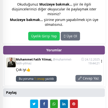
Okuduğunuz
Mucizeye bakmak...
şiir ile ilgili
düşüncelerinizi diğer okuyucular ile paylaşmak ister
misiniz?
Mucizeye bakmak...
şiirine yorum yapabilmek için üye
olmalısınız.
Üyelik Girişi Yap
Üye Ol
Yorumlar
Muhammet Fatih Yılmaz,
@muhammet-
24.12.2025
fatih-yilmaz
19:44:21
Çok iyi👍
Cevap Yaz
Bu yoruma
1 cevap
yazıldı
Paylaş