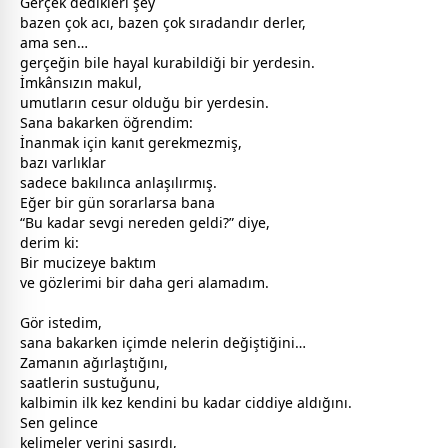
Gerçek dedikleri şey
bazen çok acı, bazen çok sıradandır derler,
ama sen…
gerçeğin bile hayal kurabildiği bir yerdesin.
İmkânsızın makul,
umutların cesur olduğu bir yerdesin.
Sana bakarken öğrendim:
İnanmak için kanıt gerekmezmiş,
bazı varlıklar
sadece bakılınca anlaşılırmış.
Eğer bir gün sorarlarsa bana
“Bu kadar
sevgi
nereden geldi?” diye,
derim ki:
Bir mucizeye baktım
ve gözlerimi bir daha geri alamadım.
Gör istedim,
sana bakarken içimde nelerin değiştiğini…
Zamanın ağırlaştığını,
saatlerin sustuğunu,
kalbimin ilk kez kendini bu kadar ciddiye aldığını.
Sen gelince
kelimeler yerini şaşırdı,