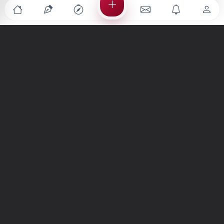
Türkiye'nin en büyük kültür sanat platformu
MENÜLER
Anasayfa
Keşfet
Şiirler
Hikayeler
Yazılar
İletiler
Forum
Nedir?
Ara
SİTE