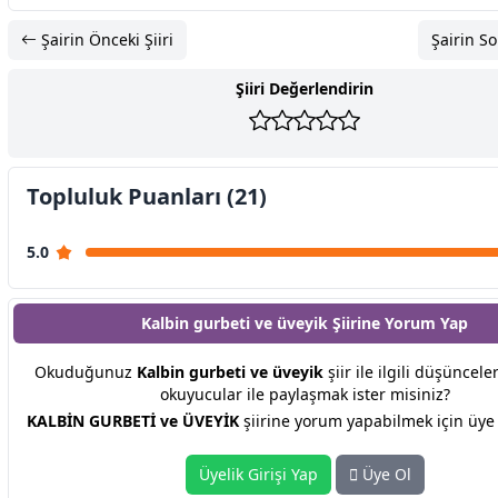
Şairin Önceki Şiiri
Şairin So
Şiiri Değerlendirin
Topluluk Puanları (21)
5.0
Kalbin gurbeti ve üveyik Şiirine
Yorum Yap
Okuduğunuz
Kalbin gurbeti ve üveyik
şiir ile ilgili düşüncele
okuyucular ile paylaşmak ister misiniz?
KALBİN GURBETİ ve ÜVEYİK
şiirine yorum yapabilmek için üye 
Üyelik Girişi Yap
Üye Ol