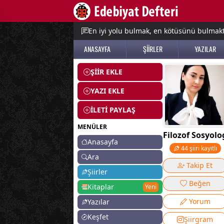
e menu
En iyi yolu bulmak, en kötüsünü bulmak
ANASAYFA
ŞİİRLER
YAZILAR
ŞİİR EKLE
YAZI EKLE
İLETİ PAYLAŞ
MENÜLER
Filozof Sosyolo
Anasayfa
44 şiiri kayıtlı
Ara
Takip Et
Şiirler
Beğen
Kitaplar
Yeni
Yorum
Yazılar
Keşfet
Şiirgram