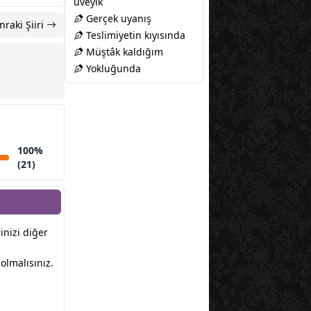
üveyik
Gerçek uyanış
nraki Şiiri
Teslimiyetin kıyısında
Müştâk kaldığım
Yokluğunda
100%
(21)
rinizi diğer
olmalısınız.