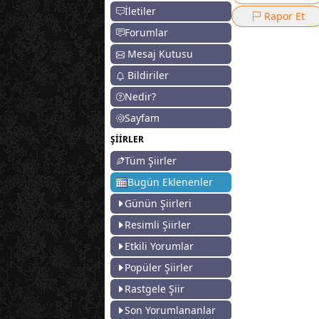
İletiler
Rapor Et
Forumlar
Mesaj Kutusu
Bildiriler
Nedir?
Sayfam
ŞİİRLER
Tüm Şiirler
Bugün Eklenenler
Günün Şiirleri
Resimli Şiirler
Etkili Yorumlar
Popüler Şiirler
Rastgele Şiir
Son Yorumlananlar