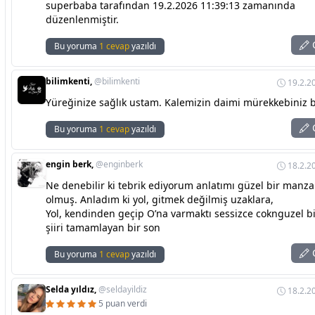
superbaba tarafından 19.2.2026 11:39:13 zamanında
düzenlenmiştir.
C
Bu yoruma
1 cevap
yazıldı
bilimkenti,
@bilimkenti
19.2.2
Yüreğinize sağlık ustam. Kalemizin daimi mürekkebiniz b
C
Bu yoruma
1 cevap
yazıldı
engin berk,
@enginberk
18.2.2
Ne denebilir ki tebrik ediyorum anlatımı güzel bir manza
olmuş. Anladım ki yol, gitmek değilmiş uzaklara,
Yol, kendinden geçip O’na varmaktı sessizce coknguzel bi
şiiri tamamlayan bir son
C
Bu yoruma
1 cevap
yazıldı
Selda yıldız,
@seldayildiz
18.2.2
5 puan verdi