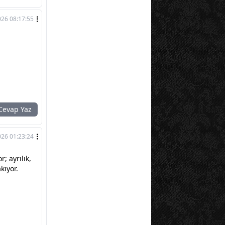
026 08:17:55
evap Yaz
026 01:23:24
r; ayrılık,
kıyor.