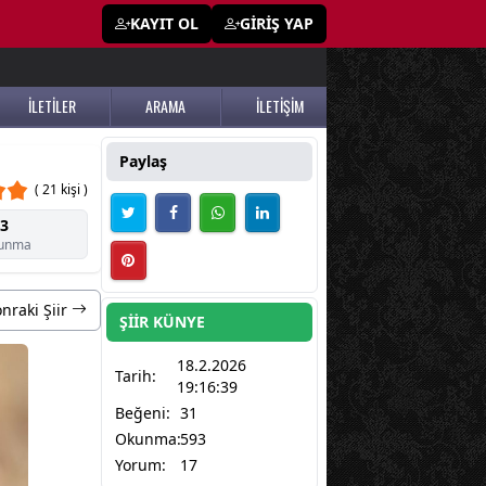
KAYIT OL
GİRİŞ YAP
İLETİLER
ARAMA
İLETİŞİM
Paylaş
( 21 kişi )
3
unma
nraki Şiir
ŞİİR KÜNYE
18.2.2026
Tarih:
19:16:39
Beğeni:
31
Okunma:
593
Yorum:
17