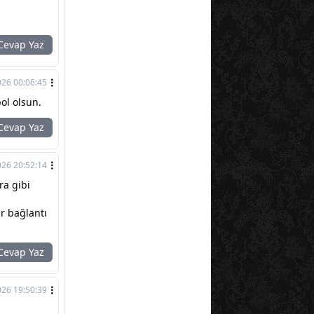
evap Yaz
026 00:06:45
ol olsun.
evap Yaz
026 20:52:14
ra gibi
r bağlantı
evap Yaz
026 19:50:39