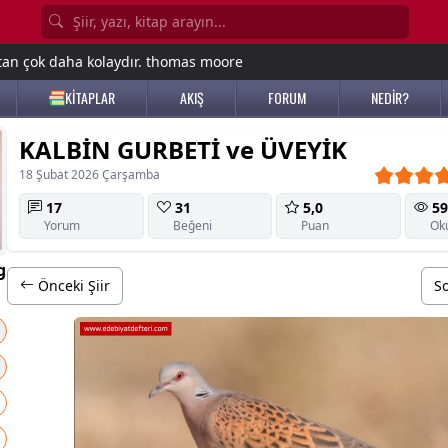
tan çok daha kolaydır. thomas moore
KİTAPLAR
AKIŞ
FORUM
NEDİR?
KALBİN GURBETİ ve ÜVEYİK
18 Şubat 2026 Çarşamba
17
31
5,0
59
Yorum
Beğeni
Puan
Ok
g
Önceki Şiir
So