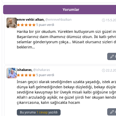
Yorumlar
emre vehbi alkan,
@emrevehbialkan
15.5.2
5 puan verdi
Harika bir şiir okudum. Yürekten kutluyorum sizi güzel i
Başarılarınız daim ilhamınız ölümsüz olsun. İki katlı şeh
selamlar gönderiyorum çokça… Müsait olursanız sizleri 
beklerim…
C
ishakaras,
@ishakaras
22.2.2
5 puan verdi
İnsan geçici olarak sevdiğinden uzakta yaşadığı, istek arz
dünya kafi gelmediğinden bekayı düşlediği, bekayı düşl
sevdiğine kavuşmayı bir Üveyik misali kalbi göğsüne sığ
Allah'ı arzuladığı aşikâr, ne güzel şiirdi her okuyan kendi
çıkarırcasına, kalın sağlıcakla hocam
C
Bu yoruma
1 cevap
yazıldı