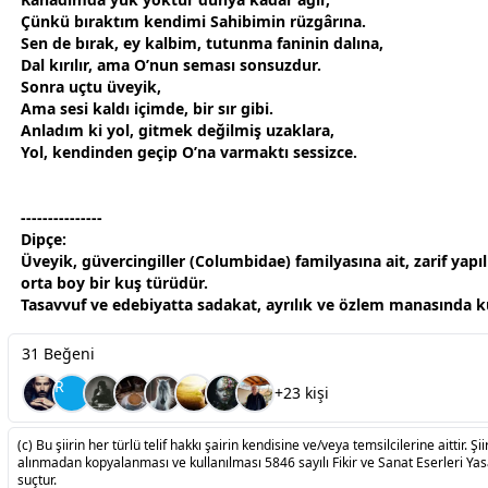
Çünkü bıraktım kendimi Sahibimin rüzgârına.
Sen de bırak, ey kalbim, tutunma faninin dalına,
Dal kırılır, ama O’nun seması sonsuzdur.
Sonra uçtu üveyik,
Ama sesi kaldı içimde, bir sır gibi.
Anladım ki yol, gitmek değilmiş uzaklara,
Yol, kendinden geçip O’na varmaktı sessizce.
---------------
Dipçe:
Üveyik, güvercingiller (Columbidae) familyasına ait, zarif yapıl
orta boy bir kuş türüdür.
Tasavvuf ve edebiyatta sadakat, ayrılık ve
özlem
manasında kul
31 Beğeni
R
+23 kişi
(c) Bu şiirin her türlü telif hakkı şairin kendisine ve/veya temsilcilerine aittir. Şiir
alınmadan kopyalanması ve kullanılması 5846 sayılı Fikir ve Sanat Eserleri Ya
suçtur.