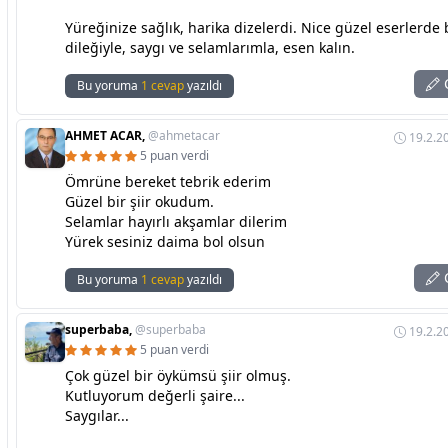
Yüreğinize sağlık, harika dizelerdi. Nice güzel eserlerd
dileğiyle, saygı ve selamlarımla, esen kalın.
C
Bu yoruma
1 cevap
yazıldı
AHMET ACAR,
@ahmetacar
19.2.2
5 puan verdi
Ömrüne bereket tebrik ederim
Güzel bir şiir okudum.
Selamlar hayırlı akşamlar dilerim
Yürek sesiniz daima bol olsun
C
Bu yoruma
1 cevap
yazıldı
superbaba,
@superbaba
19.2.2
5 puan verdi
Çok güzel bir öykümsü şiir olmuş.
Kutluyorum değerli şaire...
Saygılar...