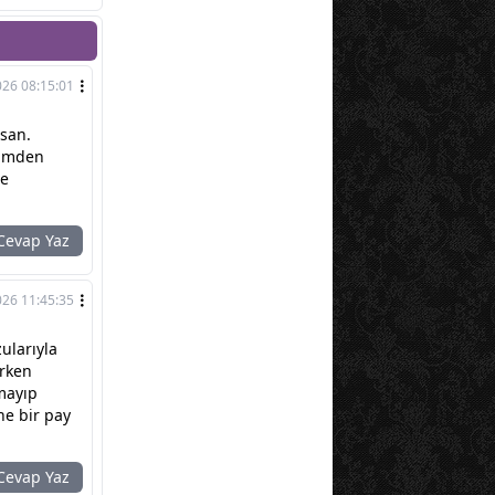
026 08:15:01
nsan.
rimden
de
evap Yaz
026 11:45:35
ularıyla
erken
mayıp
ne bir pay
evap Yaz