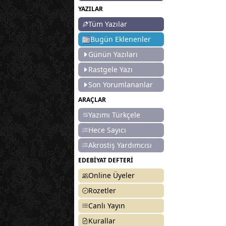
YAZILAR
Tüm Yazılar
Bugün Eklenenler
Günün Yazıları
Rastgele Yazı
Son Yorumlananlar
ARAÇLAR
Yazımı Türkçele
Hece Sayıcı
Akrostiş Yardımcısı
EDEBİYAT DEFTERİ
Online Üyeler
Rozetler
Canlı Yayın
Kurallar