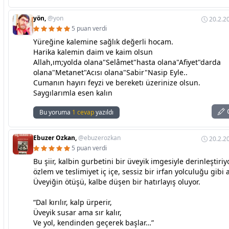
yön,
@yon
20.2.2
5 puan verdi
Yüreğine kalemine sağlık değerli hocam.
Harika kalemin daim ve kaim olsun
Allah,ım;yolda olana"Selâmet"hasta olana"Afiyet"darda
olana"Metanet"Acısı olana"Sabir"Nasip Eyle..
Cumanın hayırı feyzi ve bereketı üzerinize olsun.
Saygılarımla esen kalın
C
Bu yoruma
1 cevap
yazıldı
Ebuzer Ozkan,
@ebuzerozkan
20.2.2
5 puan verdi
Bu şiir, kalbin gurbetini bir üveyik imgesiyle derinleştiriyo
özlem ve teslimiyet iç içe, sessiz bir irfan yolculuğu gibi a
Üveyiğin ötüşü, kalbe düşen bir hatırlayış oluyor.
“Dal kırılır, kalp ürperir,
Üveyik susar ama sır kalır,
Ve yol, kendinden geçerek başlar…”