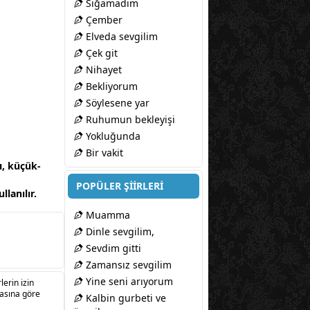
Sığamadım
Çember
Elveda sevgilim
Çek git
Nihayet
Bekliyorum
Söylesene yar
Ruhumun bekleyişi
Yokluğunda
Bir vakit
ı, küçük-
POPÜLER ŞİİRLERİ
lanılır.
Muamma
Dinle sevgilim,
Sevdim gitti
Zamansız sevgilim
Yine seni arıyorum
lerin izin
sasına göre
Kalbin gurbeti ve