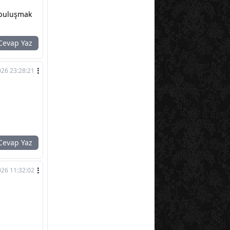
e buluşmak
evap Yaz
026 23:28:21
evap Yaz
026 11:32:02