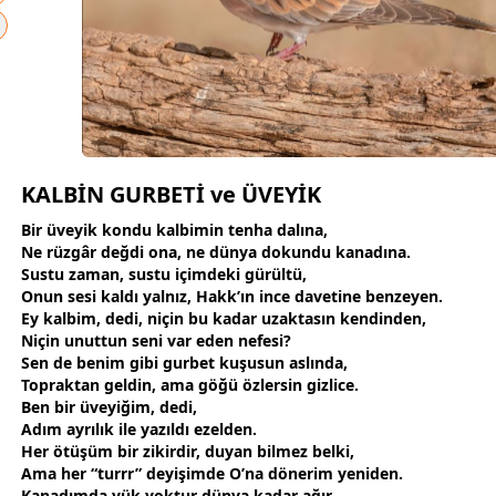
KALBİN GURBETİ ve ÜVEYİK
Bir üveyik kondu kalbimin tenha dalına,
Ne rüzgâr değdi ona, ne
dünya
dokundu kanadına.
Sustu
zaman
, sustu içimdeki gürültü,
Onun sesi kaldı yalnız, Hakk’ın ince davetine benzeyen.
Ey kalbim, dedi, niçin bu kadar uzaktasın kendinden,
Niçin unuttun seni var eden nefesi?
Sen de benim gibi
gurbet
kuşusun aslında,
Topraktan geldin, ama göğü özlersin gizlice.
Ben bir üveyiğim, dedi,
Adım ayrılık ile yazıldı ezelden.
Her ötüşüm bir zikirdir, duyan bilmez belki,
Ama her “turrr” deyişimde O’na dönerim yeniden.
Kanadımda yük yoktur
dünya
kadar ağır,