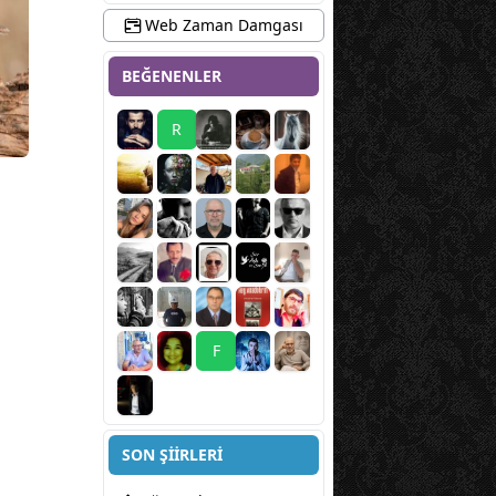
Web Zaman Damgası
BEĞENENLER
R
F
SON ŞİİRLERİ