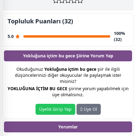
Topluluk Puanları (32)
100%
5.0
(32)
Yokluğuna içtim bu gece Şiirine
Yorum Yap
Okuduğunuz
Yokluğuna içtim bu gece
şiir ile ilgili
düşüncelerinizi diğer okuyucular ile paylaşmak ister
misiniz?
YOKLUĞUNA İÇTİM BU GECE
şiirine yorum yapabilmek için
üye olmalısınız.
Üyelik Girişi Yap
Üye Ol
Yorumlar