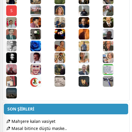
S
SON ŞİİRLERİ
Mahşere kalan vasiyet
Masal bitince düştü maske..