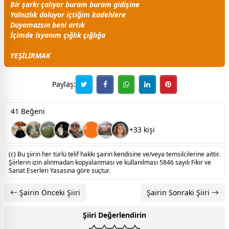
Bir şarkı çalıyor buram buram gidişine
Yalnızlık doluyor içtiğim kadehlere
Duyamazsın beni artık
İçimde isyanım çığlık çığlığa
YEŞİLIRMAK
Paylaş:
41 Beğeni
S
+33 kişi
(c) Bu şiirin her türlü telif hakkı şairin kendisine ve/veya temsilcilerine aittir.
Şiirlerin izin alınmadan kopyalanması ve kullanılması 5846 sayılı Fikir ve
Sanat Eserleri Yasasına göre suçtur.
Şairin Önceki Şiiri
Şairin Sonraki Şiiri
Şiiri Değerlendirin