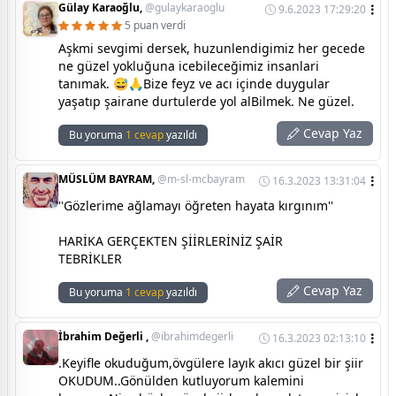
Gülay Karaoğlu,
@gulaykaraoglu
9.6.2023 17:29:20
5 puan verdi
Aşkmi sevgimi dersek, huzunlendigimiz her gecede
ne güzel yokluğuna icebileceğimiz insanlari
tanımak. 😅🙏Bize feyz ve acı içinde duygular
yaşatıp şairane durtulerde yol alBilmek. Ne güzel.
Cevap Yaz
Bu yoruma
1 cevap
yazıldı
MÜSLÜM BAYRAM,
@m-sl-mcbayram
16.3.2023 13:31:04
''Gözlerime ağlamayı öğreten hayata kırgınım''
HARİKA GERÇEKTEN ŞİİRLERİNİZ ŞAİR
TEBRİKLER
Cevap Yaz
Bu yoruma
1 cevap
yazıldı
İbrahim Değerli ,
@ibrahimdegerli
16.3.2023 02:13:10
.Keyifle okuduğum,övgülere layık akıcı güzel bir şiir
OKUDUM..Gönülden kutluyorum kalemini