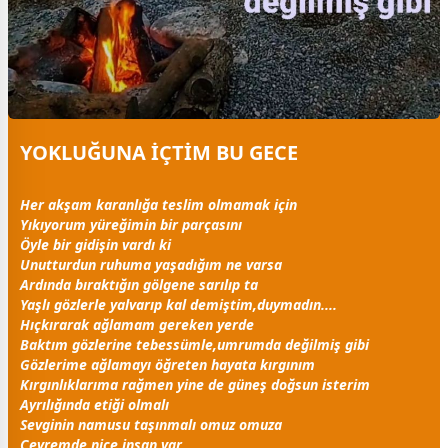
YOKLUĞUNA İÇTİM BU GECE
Her akşam karanlığa teslim olmamak için
Yıkıyorum yüreğimin bir parçasını
Öyle bir gidişin vardı ki
Unutturdun ruhuma yaşadığım ne varsa
Ardında bıraktığın gölgene sarılıp ta
Yaşlı gözlerle yalvarıp kal demiştim,duymadın....
Hıçkırarak ağlamam gereken yerde
Baktım gözlerine tebessümle,umrumda değilmiş gibi
Gözlerime ağlamayı öğreten hayata kırgınım
Kırgınlıklarıma rağmen yine de
güneş
doğsun isterim
Ayrılığında etiği olmalı
Sevginin namusu taşınmalı omuz omuza
Çevremde nice insan var