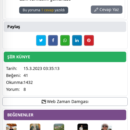
Cevap Yaz
Bu yoruma
1 cevap
yazıldı
Paylaş
ŞİİR KÜNYE
Tarih:
15.3.2023 03:35:13
Beğeni:
41
Okunma:
1432
Yorum:
8
Web Zaman Damgası
BEĞENENLER