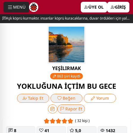
MENÜ
ÜYE OL
GİRİŞ
e menu
Aşk köprü kurmaktır. insanlar köprü kuracaklarına, duvar ördükleri için yalnız kalırlar. newton
YEŞİLIRMAK
863 şiiri kayıtlı
YOKLUĞUNA İÇTİM BU GECE
Takip Et
Beğen
Yorum
Rapor Et
( 32 kişi )
8
41
5,0
1432