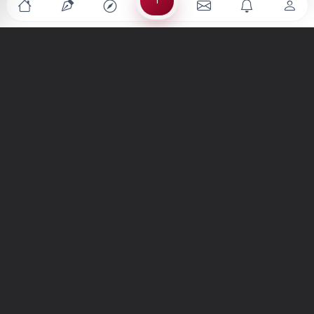
Türkiye'nin en büyük kültür sanat platformu
MENÜLER
Anasayfa
Keşfet
Şiirler
Hikayeler
Yazılar
İletiler
Forum
Nedir?
Ara
SİTE
Hakkımızda