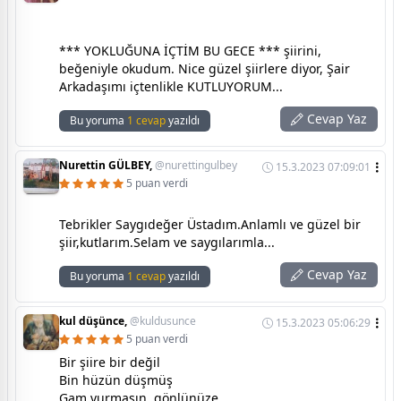
*** YOKLUĞUNA İÇTİM BU GECE *** şiirini,
beğeniyle okudum. Nice güzel şiirlere diyor, Şair
Arkadaşımı içtenlikle KUTLUYORUM...
Cevap Yaz
Bu yoruma
1 cevap
yazıldı
Nurettin GÜLBEY,
@nurettingulbey
15.3.2023 07:09:01
5 puan verdi
Tebrikler Saygıdeğer Üstadım.Anlamlı ve güzel bir
şiir,kutlarım.Selam ve saygılarımla...
Cevap Yaz
Bu yoruma
1 cevap
yazıldı
kul düşünce,
@kuldusunce
15.3.2023 05:06:29
5 puan verdi
Bir şiire bir değil
Bin hüzün düşmüş
Gam vurmasın. gönlünüze