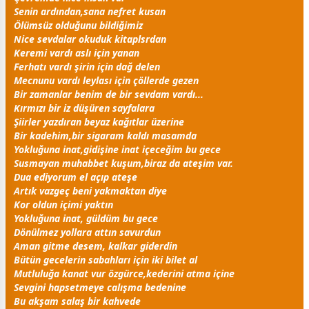
Senin ardından,sana nefret kusan
Ölümsüz olduğunu bildiğimiz
Nice
sevda
lar okuduk kitaplsrdan
Keremi vardı aslı için yanan
Ferhatı vardı şirin için dağ delen
Mecnunu vardı leylası için çöllerde gezen
Bir
zaman
lar benim de bir
sevda
m vardı...
Kırmızı bir iz düşüren sayfalara
Şiirler yazdıran
beyaz
kağıtlar üzerine
Bir kadehim,bir sigaram kaldı masamda
Yokluğuna inat,gidişine inat içeceğim bu
gece
Susmayan
muhabbet
kuşum,biraz da ateşim var.
Dua ediyorum el açıp ateşe
Artık vazgeç beni yakmaktan diye
Kor oldun içimi yaktın
Yokluğuna inat,
gül
düm bu
gece
Dönülmez yollara attın savurdun
Aman gitme desem, kalkar giderdin
Bütün
gece
lerin sabahları için iki bilet al
Mutluluğa kanat vur özgürce,kederini atma içine
Sevgini hapsetmeye calışma bedenine
Bu akşam salaş bir
kahve
de