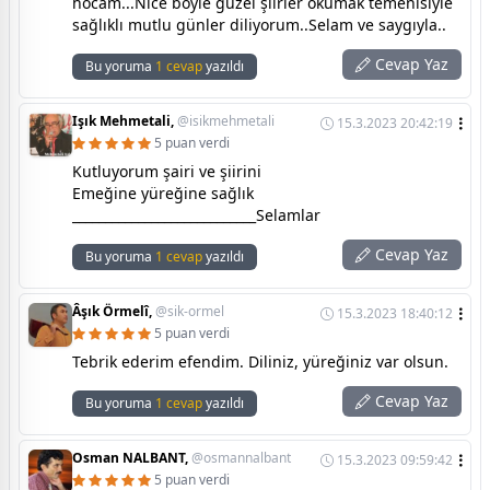
hocam...Nice böyle güzel şiirler okumak temenisiyle
sağlıklı mutlu günler diliyorum..Selam ve saygıyla..
Cevap Yaz
Bu yoruma
1 cevap
yazıldı
Işık Mehmetali,
@isikmehmetali
15.3.2023 20:42:19
5 puan verdi
Kutluyorum şairi ve şiirini
Emeğine yüreğine sağlık
____________________________Selamlar
Cevap Yaz
Bu yoruma
1 cevap
yazıldı
Âşık Örmelî,
@sik-ormel
15.3.2023 18:40:12
5 puan verdi
Tebrik ederim efendim. Diliniz, yüreğiniz var olsun.
Cevap Yaz
Bu yoruma
1 cevap
yazıldı
Osman NALBANT,
@osmannalbant
15.3.2023 09:59:42
5 puan verdi