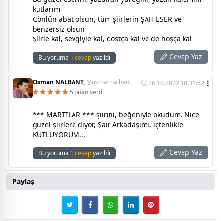
kutlarım
Gönlün abat olsun, tüm şiirlerin ŞAH ESER ve
benzersiz olsun
Şiirle kal, sevgiyle kal, dostça kal ve de hoşça kal
Cevap Yaz
Bu yoruma
1 cevap
yazıldı
Osman NALBANT,
@osmannalbant
26.10.2022 10:31:52
5 puan verdi
*** MARTILAR *** şiirini, beğeniyle okudum. Nice
güzel şiirlere diyor, Şair Arkadaşımı, içtenlikle
KUTLUYORUM...
Cevap Yaz
Bu yoruma
1 cevap
yazıldı
Paylaş