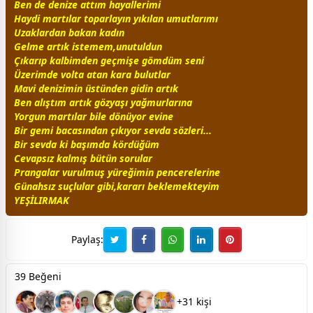
Ben de denize attım hayallerimi
Haydi martılar toparlayın yıkılan umutlarımı
Uzaklardan bakan
kadın
Gelme artık istemem,unutuldun
Çıkarıp kalbimden geçmişe gömdüm seni
Üzerimde volta atan kara
bulut
lar
Mavi denizimin üstünden gidin artık
Ben alıştım artık
gözyaşı
yağmur
larına
Yorgun martılar bile dönüyor evine
Bir gemi bacasından çıkıyor
sevda
sözleri...
Bir
sevda
ki başımda kördüğüm
Cevapsız kalmış bütün sorular
Prangalar vurulmuş yüreğimin pencerelerine
Günahsız suçlular gibi,kararı beklemekteyim
YEŞİLIRMAK
Paylaş:
39 Beğeni
+31 kişi