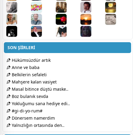
SON ŞİİRLERİ
Hükümsüzdür artık
Anne ve baba
Belkilerin sefaleti
Mahşere kalan vasiyet
Masal bitince düştü maske..
Boz bulanık sevda
Yokluğumu sana hediye edi..
#gi-di-yo-rum#
Dönersem namerdim​
Yalnızlığın ortasında den..