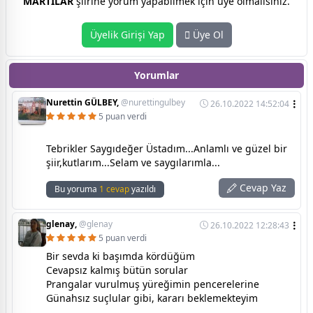
MARTILAR
şiirine yorum yapabilmek için üye olmalısınız.
Üyelik Girişi Yap
Üye Ol
Yorumlar
Nurettin GÜLBEY,
@nurettingulbey
26.10.2022 14:52:04
5 puan verdi
Tebrikler Saygıdeğer Üstadım...Anlamlı ve güzel bir
şiir,kutlarım...Selam ve saygılarımla...
Cevap Yaz
Bu yoruma
1 cevap
yazıldı
glenay,
@glenay
26.10.2022 12:28:43
5 puan verdi
Bir sevda ki başımda kördüğüm
Cevapsız kalmış bütün sorular
Prangalar vurulmuş yüreğimin pencerelerine
Günahsız suçlular gibi, kararı beklemekteyim