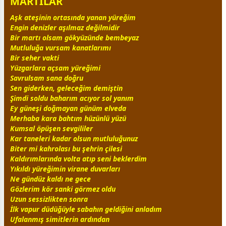
MARTILAR
Aşk ateşinin ortasında yanan yüreğim
Engin denizler aşılmaz değilmidir
Bir martı olsam gökyüzünde bem
beyaz
Mutluluğa vursam kanatlarımı
Bir seher vakti
Yüzgarlara açsam yüreğimi
Savrulsam sana doğru
Sen giderken, geleceğim demiştin
Şimdi soldu baharım acıyor sol yanım
Ey
güneş
i doğmayan günüm elveda
Merhaba kara bahtım
hüzün
lü yüzü
Kumsal öpüşen
sevgi
liler
Kar taneleri kadar olsun mutluluğunuz
Biter mi kahrolası bu şehrin çilesi
Kaldırımlarında volta atıp seni beklerdim
Yıkıldı yüreğimin virane duvarları
Ne
gündüz
kaldı ne
gece
Gözlerim kör sanki görmez oldu
Uzun sessizlikten sonra
İlk vapur düdüğüyle sabahın geldiğini anladım
Ufalanmış simitlerin ardından