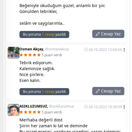
Beğeniyle okuduğum güzel, anlamlı bir şiir.
Gönülden tebrikler,
selâm ve saygılarımla..
Cevap Yaz
Bu yoruma
1 cevap
yazıldı
Osman Akçay,
@osmanakcay
26.10.2022 12:04:56
5 puan verdi
Tebrik ediyorum.
Kaleminize sağlık.
Nice şiirlere.
Esen kalın.
Cevap Yaz
Bu yoruma
1 cevap
yazıldı
ASIKLUZUMSUZ,
@asikluzumsuz
26.10.2022 10:39:59
5 puan verdi
Merhaba değerli dost
Şiirin her zaman ki tat ve deminde
Bu güzel eserini, yazdıran yüreğini, yazan kalemini