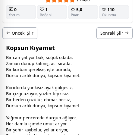
0
1
5,0
110
Yorum
Beğeni
Puan
Okunma
Önceki Şiir
Sonraki Şiir
Kopsun Kıyamet
Bir can yatıyor bak, soğuk odada,
Zaman donup kalmış, acı sırada.
Bir kurban gerekse, işte burada,
Dursun artık
dünya
, kopsun kıyamet.
Koridorda yankısız ayak gölgesiz,
Bir çizgi uzuyor, yüzler tepkisiz.
Bir beden çözülür, damar hissiz,
Dursun artık
dünya
, kopsun kıyamet.
Yağmur pencerede durgun ağlıyor,
Her damla içimde umut arıyor.
Bir şehir kaybolur, yollar eriyor,