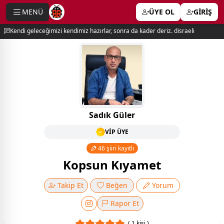
MENÜ
ÜYE OL
GİRİŞ
e menu
Kendi geleceğimizi kendimiz hazırlar, sonra da kader deriz. disraeli
Sadık Güler
VİP ÜYE
46 şiiri kayıtlı
Kopsun Kıyamet
Takip Et
Beğen
Yorum
Rapor Et
( 1 kişi )