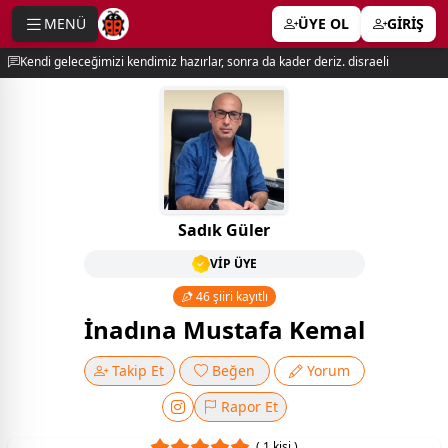
MENÜ
ÜYE OL
GİRİŞ
e menu
Kendi geleceğimizi kendimiz hazırlar, sonra da kader deriz. disraeli
Sadık Güler
VİP ÜYE
46 şiiri kayıtlı
İnadına Mustafa Kemal
Takip Et
Beğen
Yorum
Rapor Et
( 1 kişi )