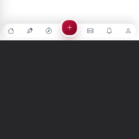
Türkiye'nin en büyük kültür sanat platformu
MENÜLER
Anasayfa
Keşfet
Şiirler
Hikayeler
Yazılar
İletiler
Forum
Nedir?