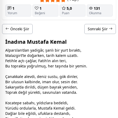
1
1
5,0
131
Yorum
Beğeni
Puan
Okunma
Önceki Şiir
Sonraki Şiir
İnadına Mustafa Kemal
Alparslan’dan yadigâr, şanlı bir yurt bıraktı,
Malazgirt’te
doğa
rken, tarih kalem uzattı.
Fetihle açtı çağlar, Fatih’in alın teri,
Bu toprakta yoğrulmuş, her taşında bir yemin.
Çanakkale alevdi, deniz sustu, gök dinler,
Bir ulusun kalbinde, iman olur, sesin der.
Sakarya’da dirildi, düşen bayrak yeniden,
Toprak değil yürekti, savunulan
vatan
da.
Kocatepe sabahı,
yıldız
lara bedeldi,
Yürüdü ordularla, Mustafa Kemal geldi.
Dağlar bile eğildi, ufuklara destandı,