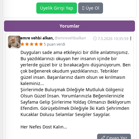
Üyelik Girişi Yap
Üye Ol
Yorumlar
emre vehbi alkan,
@emrevehbialkan
7.5.2026 10:35:59
5 puan verdi
Duyguları sade ama etkileyici bir dille anlatmışsınız.
Bu yazdıklarınızı okuyan her insanın içinde bir
yerlerde güzel bir iz bırakacağını düşünüyorum. Ben
çok beğenerek okudum yazdıklarınızı. Tebrikler
güzel insan. Başarılarınız daim olsun ve kırılmasın
kaleminiz...
Şiirlerimde Buluşmak Dileğiyle Mutluluk Gölgeniz
Olsun Güzel İnsan. Yorumlarınızla Beğenilerinizle
Sayfama Gelip Şiirlerime Yoldaş Olmanızı Bekliyorum
Efendim. Görüşebilmek Dileğiyle İki Katlı Şehrimden
Kucaklar Dolusu Selamlar Sevgiler Saygılar.
Her Nefes Dost Kalın…
Cevap Yaz