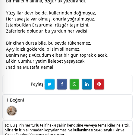
Bir milletin alnına, özgürlük yazdırandı.
Yüzyıllar devrilse de, küllerinden doğmuşuz,
Her
savaş
ta var olmuş, onurla yoğrulmuşuz.
İstanbul
’dan Erzurum’a, rüzgâr taşır izini,
Zaferlerle doludur, bu yurdun her vadisi.
Bir cihan dursa bile, bu
sevda
tükenemez,
Ay-
yıldız
lı göklerde, o isim silinemez.
Benim naçiz vücudum elbet bir gün toprak olacak,
Lâkin Cumhuriyetim ilelebet yaşayacak.
İnadına Mustafa Kemal
Paylaş:
1 Beğeni
(c) Bu şiirin her türlü telif hakkı şairin kendisine ve/veya temsilcilerine aittir.
Şiirlerin izin alınmadan kopyalanması ve kullanılması 5846 sayılı Fikir ve
Sanat Eserleri Yasasına göre suçtur.