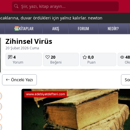
aklarına, duvar ördükleri için yalnız kalırlar. newton
KİTAPLAR
AKIŞ
FORUM
NEDİR?
Zihinsel Virüs
20 Şubat 2026 Cuma
4
20
0,0
48
Yorum
Beğeni
Puan
Ok
Önceki Yazı
So