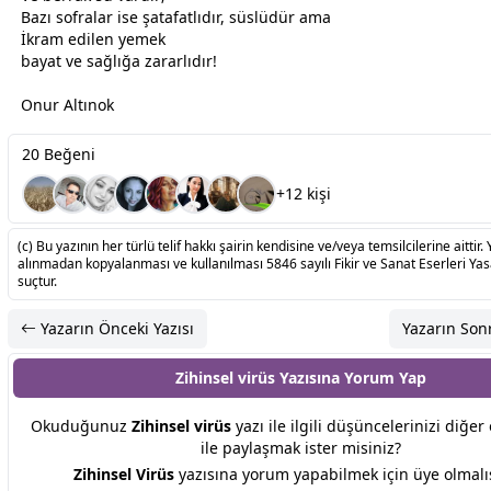
Bazı sofralar ise şatafatlıdır, süslüdür ama
İkram edilen yemek
bayat ve sağlığa zararlıdır!
Onur Altınok
20 Beğeni
+12 kişi
(c) Bu yazının her türlü telif hakkı şairin kendisine ve/veya temsilcilerine aittir. 
alınmadan kopyalanması ve kullanılması 5846 sayılı Fikir ve Sanat Eserleri Ya
suçtur.
Yazarın Önceki Yazısı
Yazarın Sonr
Zihinsel virüs Yazısına
Yorum Yap
Okuduğunuz
Zihinsel virüs
yazı ile ilgili düşüncelerinizi diğe
ile paylaşmak ister misiniz?
Zihinsel Virüs
yazısına yorum yapabilmek için üye olmalıs