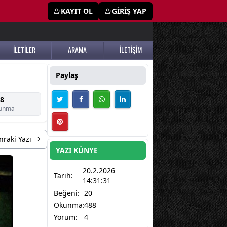
KAYIT OL
GİRİŞ YAP
İLETİLER
ARAMA
İLETİŞİM
Paylaş
8
unma
nraki Yazı
YAZI KÜNYE
20.2.2026
Tarih:
14:31:31
Beğeni:
20
Okunma:
488
Yorum:
4