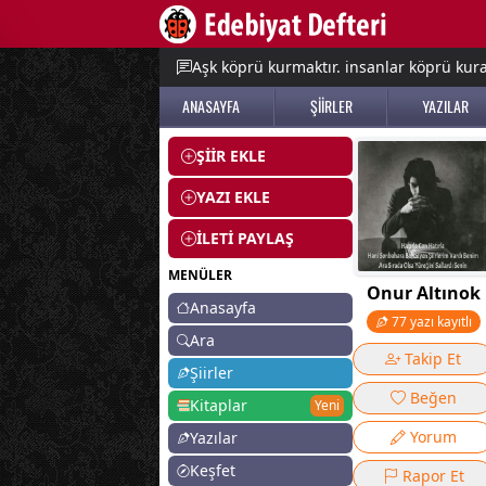
e menu
Aşk köprü kurmaktır. insanlar köprü kurac
ANASAYFA
ŞİİRLER
YAZILAR
ŞİİR EKLE
YAZI EKLE
İLETİ PAYLAŞ
MENÜLER
Onur Altınok
Anasayfa
77 yazı kayıtlı
Ara
Takip Et
Şiirler
Beğen
Kitaplar
Yeni
Yorum
Yazılar
Keşfet
Rapor Et