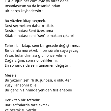
Okuduğun her cümleyle ya biraz daha
İnsanlaşırsın ya da insanlığından
Bir parça kaybedersin."
Bu yüzden kitap seçmek,
Dost seçmekten daha kritiktir.
Dostun hatası Seni üzer, ama
Kitabın hatası seni "sen" olmaktan çıkarır!
Zehirli bir kitap, seni bir
gece
de değiştirmez.
Bir damla mürekkebin bir sürahi suyu yavaş
Yavaş bulandırması gibi; önce kelime
Dağarcığını, sonra önceliklerini,
En sonunda da seni tamamen değiştirir.
Mesela..
Bir yazarın zehirli düşüncesi, o öldükten
Yüzyıllar sonra bile
Bir gencin zihninde yeniden filizlenebilir
Her kitap bir sofradır.
Bazı sofralarda taze
ekmek
Ve berrak su vardır;