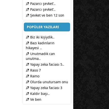
Pazarcı şevket’..
Pazarcı şevket’..
Şevket ve ben 12 son
POPÜLER YAZILARI
Biz iki kişiydik..
Bazı kadınların
hikayesi ..
Unutmadık can
unutma..
Yapay zeka faciası 5..
Raso 7
Ramo
Olurda unutursam onu
Yapay zeka faciası 3
Kaldır başı..
Ve ben