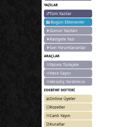
YAZILAR
Tüm Yazılar
Bugün Eklenenler
Günün Yazıları
Rastgele Yazı
Son Yorumlananlar
ARAÇLAR
Yazımı Türkçele
Hece Sayıcı
Akrostiş Yardımcısı
EDEBİYAT DEFTERİ
Online Üyeler
Rozetler
Canlı Yayın
Kurallar