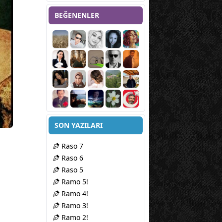
BEĞENENLER
SON YAZILARI
Raso 7
Raso 6
Raso 5
Ramo 5!
Ramo 4!
Ramo 3!
Ramo 2!