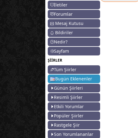
İletiler
Forumlar
Mesaj Kutusu
Bildiriler
Nedir?
Sayfam
ŞİİRLER
Tüm Şiirler
Bugün Eklenenler
Günün Şiirleri
Resimli Şiirler
Etkili Yorumlar
Popüler Şiirler
Rastgele Şiir
Son Yorumlananlar