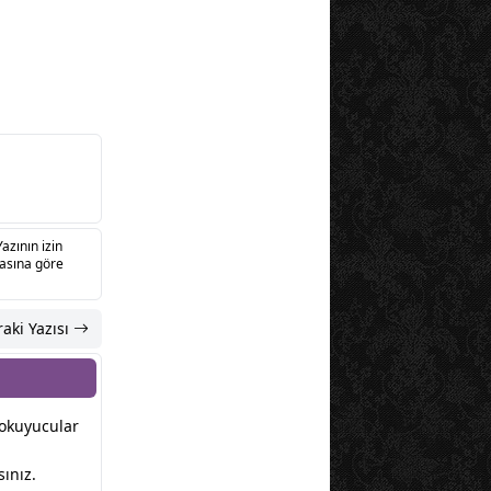
Yazının izin
sasına göre
aki Yazısı
r okuyucular
ınız.