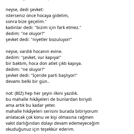
neyse, dedi şevket:
isterseniz önce hocaya gidelim,
sonra bize geçelim."
kadınlar dedi: "bizim için fark etmez."
dedim: "ne oluyor?"
şevket dedi: "niyetler bozuluyor!"
neyse, vardık hocanın evine.
dedim: "şevket, vur kapıya!"
bir baktım, hoca don atlet çıktı kapıya.
dedim: "ne oluyor?"
şevket dedi: "İçeride parti başlıyor!"
devamı belki bir gün..
not: (BİZ) hep her şeyin ilkini yazdık.
bu mahalle hikâyeleri de bunlardan biriydi
ama artık bu kadar yeter.
mahalle hikâyeleri serisini burada bitiriyorum
anlatacak çok konu ve kişi olmasına rağmen
vakit
darlığından dolayı devam edemeyeceğim
okuduğunuz için teşekkür ederim.