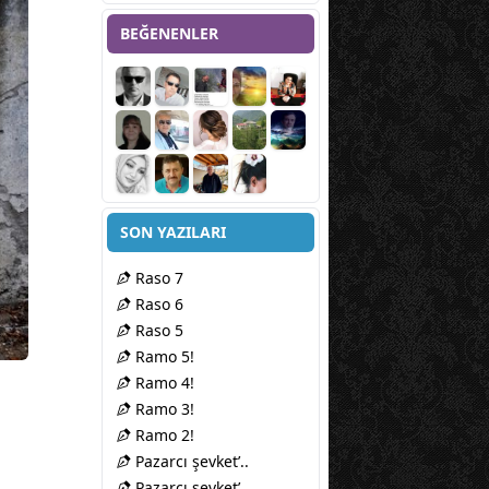
BEĞENENLER
SON YAZILARI
Raso 7
Raso 6
Raso 5
Ramo 5!
Ramo 4!
Ramo 3!
Ramo 2!
Pazarcı şevket’..
Pazarcı şevket’..