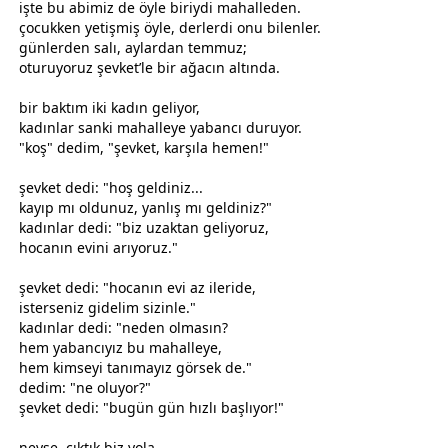
işte bu abimiz de öyle biriydi mahalleden.
çocukken yetişmiş öyle, derlerdi onu bilenler.
günlerden salı, aylardan temmuz;
oturuyoruz şevket’le bir ağacın altında.
bir baktım iki kadın geliyor,
kadınlar sanki mahalleye yabancı duruyor.
"koş" dedim, "şevket, karşıla hemen!"
şevket dedi: "hoş geldiniz...
kayıp mı oldunuz, yanlış mı geldiniz?"
kadınlar dedi: "biz uzaktan geliyoruz,
hocanın evini arıyoruz."
şevket dedi: "hocanın evi az ileride,
isterseniz gidelim sizinle."
kadınlar dedi: "neden olmasın?
hem yabancıyız bu mahalleye,
hem kimseyi tanımayız görsek de."
dedim: "ne oluyor?"
şevket dedi: "bugün gün hızlı başlıyor!"
neyse, çıktık biz yola,