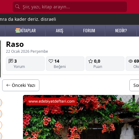
nra da kader deriz. disraeli
KİTAPLAR
AKIŞ
FORUM
NEDİR?
Raso
22 Ocak 2026 Perşembe
3
14
0,0
69
Yorum
Beğeni
Puan
Ok
Önceki Yazı
So