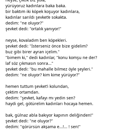
yürüyoruz kadınlara baka baka.
bir baktım iki köpek koşuyor kadınlara,
kadınlar sarıldı şevket’e sokakta.
dedim: "ne oluyor?"
şevket dedi: "ortalık yanıyor!"
neyse, kovaladım ben köpekleri.
şevket dedi: "İsterseniz önce bize gidelim?
buz gibi birer ayran içelim."
"bimem ki," dedi kadınlar, "konu komşu ne der?
laf söz çıkmasın sonra..."
şevket dedi: "bu mahalle bilmez öyle şeyleri."
dedim: "ne oluyor? kim kime yürüyor?"
hemen tuttum şevket’i kolundan,
çektim ortamdan.
dedim: "şevket, kafayı mı yedin sen?
haydi gel, götürelim kadınları hocaya hemen.
bak, gülnaz abla bakıyor kapının deliğinden!"
şevket dedi: "ne oluyor?"
dedim: "görürsün akşama e...!... ! sen!"