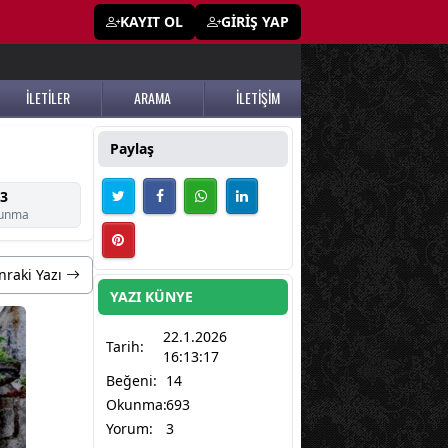
KAYIT OL
GİRİŞ YAP
İLETİLER
ARAMA
İLETİŞİM
Paylaş
3
unma
nraki Yazı
YAZI KÜNYE
22.1.2026
Tarih:
16:13:17
Beğeni:
14
Okunma:
693
Yorum:
3