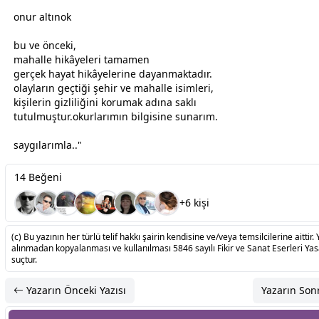
onur altınok
bu ve önceki,
mahalle hikâyeleri tamamen
gerçek hayat hikâyelerine dayanmaktadır.
olayların geçtiği şehir ve mahalle isimleri,
kişilerin gizliliğini korumak adına saklı
tutulmuştur.okurlarımın bilgisine sunarım.
saygılarımla.."
14 Beğeni
+6 kişi
(c) Bu yazının her türlü telif hakkı şairin kendisine ve/veya temsilcilerine aittir. 
alınmadan kopyalanması ve kullanılması 5846 sayılı Fikir ve Sanat Eserleri Ya
suçtur.
Yazarın Önceki Yazısı
Yazarın Sonr