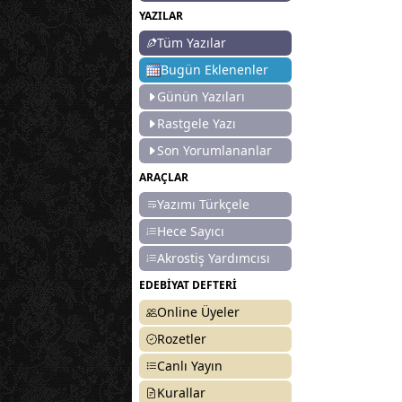
YAZILAR
Tüm Yazılar
Bugün Eklenenler
Günün Yazıları
Rastgele Yazı
Son Yorumlananlar
ARAÇLAR
Yazımı Türkçele
Hece Sayıcı
Akrostiş Yardımcısı
EDEBİYAT DEFTERİ
Online Üyeler
Rozetler
Canlı Yayın
Kurallar