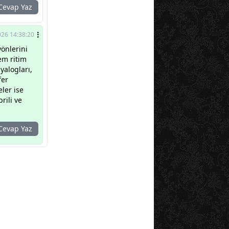
evap Yaz
026 14:38:20
önlerini
hem ritim
yalogları,
fer
eler ise
rili ve
evap Yaz