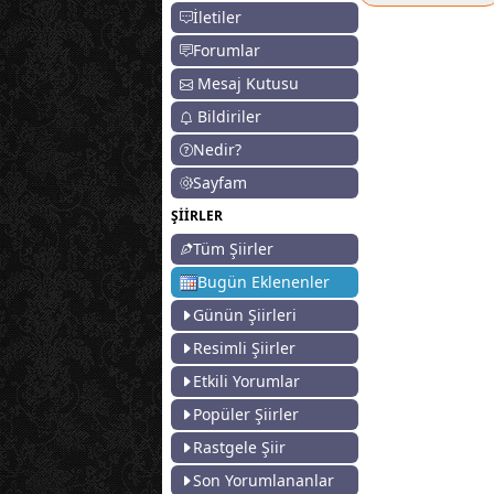
İletiler
Forumlar
Mesaj Kutusu
Bildiriler
Nedir?
Sayfam
ŞİİRLER
Tüm Şiirler
Bugün Eklenenler
Günün Şiirleri
Resimli Şiirler
Etkili Yorumlar
Popüler Şiirler
Rastgele Şiir
Son Yorumlananlar