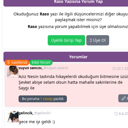
Raso Yazısına
Yorum Yap
Okuduğunuz
Raso
yazı ile ilgili düşüncelerinizi diğer okuyu
paylaşmak ister misiniz?
Raso
yazısına yorum yapabilmek için üye olmalısınız
Üyelik Girişi Yap
Üye Ol
Yorumlar
Sabitlendi
Etkili Yorum
suyun sancısı,
@suyun-sancisi
22.1.2
Aziz Nesin tadında hikayelerdi okuduğum bitmesine üz
Şevket abiye selam olsun hatta mahalle sakinlerine de
Saygı ile
C
Bu yoruma
1 cevap
yazıldı
gelincik,
@gelincik1
8.6.2
gece me iyi geldi :)