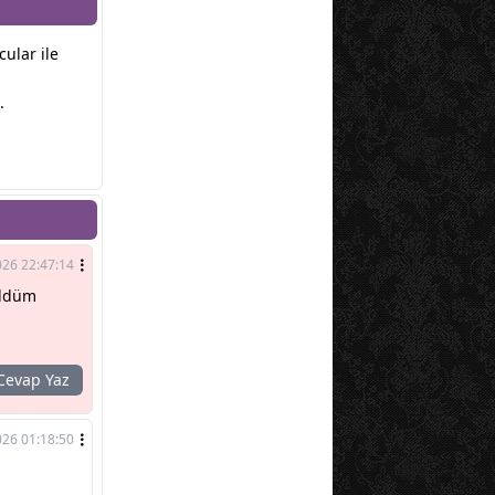
cular ile
.
026 22:47:14
üldüm
evap Yaz
026 01:18:50