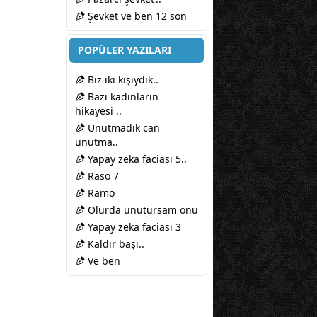
Şevket ve ben 12 son
POPÜLER YAZILARI
Biz iki kişiydik..
Bazı kadınların
hikayesi ..
Unutmadık can
unutma..
Yapay zeka faciası 5..
Raso 7
Ramo
Olurda unutursam onu
Yapay zeka faciası 3
Kaldır başı..
Ve ben