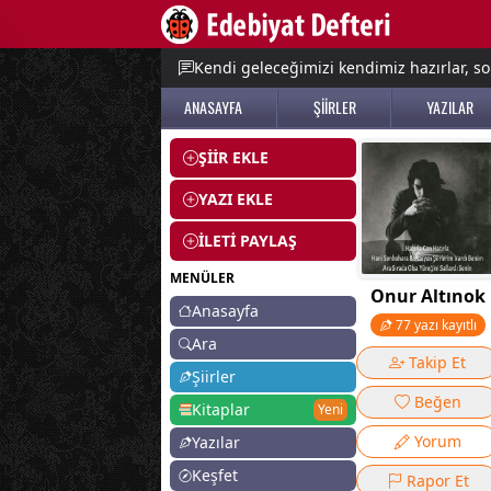
e menu
Kendi geleceğimizi kendimiz hazırlar, so
ANASAYFA
ŞİİRLER
YAZILAR
ŞİİR EKLE
YAZI EKLE
İLETİ PAYLAŞ
MENÜLER
Onur Altınok
Anasayfa
77 yazı kayıtlı
Ara
Takip Et
Şiirler
Beğen
Kitaplar
Yeni
Yorum
Yazılar
Keşfet
Rapor Et