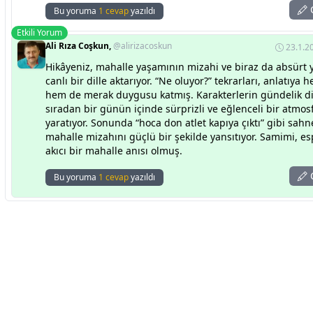
C
Bu yoruma
1 cevap
yazıldı
Etkili Yorum
Ali Rıza Coşkun,
@alirizacoskun
23.1.2
Hikâyeniz, mahalle yaşamının mizahi ve biraz da absürt y
canlı bir dille aktarıyor. “Ne oluyor?” tekrarları, anlatıya 
hem de merak duygusu katmış. Karakterlerin gündelik di
sıradan bir günün içinde sürprizli ve eğlenceli bir atmos
yaratıyor. Sonunda “hoca don atlet kapıya çıktı” gibi sahn
mahalle mizahını güçlü bir şekilde yansıtıyor. Samimi, esp
akıcı bir mahalle anısı olmuş.
C
Bu yoruma
1 cevap
yazıldı