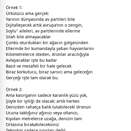
Örnek 1:
Ürkütücü ama gerçek:
Yarının dünyasında av partileri bile
Dijitalleşecek artık avrupa’nın o zengin,
Soylu" aileleri, av partilerinde ellerine
Silah bile almayacaklar
Çünkü oturdukları bir ağacın gölgesinden
Ellerinde bir kumandayla yaban hayvanlarını
Kilometrelerce öteden, dronlar aracılığıyla
Avlayacaklar işte bu kadar
Basit ve mesafeli bir hale gelecek
Biraz korkutucu, biraz sarsıcı ama geleceğin
Gerçeği işte tam olarak bu.
Örnek 2:
Ama kasırganın sadece karanlık yüzü yok,
Şöyle bir iyiliği de olacak: artık herkes
Denizden rahatça balık tutabilecek! dronun
Ucuna taktığınız ağınızı veya oltanızı,
Kıyıdan metrelerce uzağa, denizin tam
Ortasına bırakabileceksiniz
Teknoloji sadece sınırları değil,