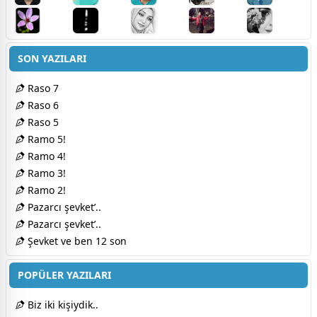
SON YAZILARI
Raso 7
Raso 6
Raso 5
Ramo 5!
Ramo 4!
Ramo 3!
Ramo 2!
Pazarcı şevket’..
Pazarcı şevket’..
Şevket ve ben 12 son
POPÜLER YAZILARI
Biz iki kişiydik..