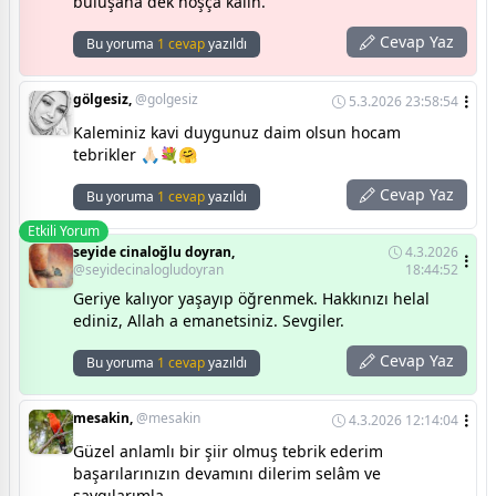
buluşana dek hoşça kalın.
Cevap Yaz
Bu yoruma
1 cevap
yazıldı
gölgesiz,
@golgesiz
5.3.2026 23:58:54
Kaleminiz kavi duygunuz daim olsun hocam
tebrikler 🙏🏻💐🤗
Cevap Yaz
Bu yoruma
1 cevap
yazıldı
Etkili Yorum
seyide cinaloğlu doyran,
4.3.2026
@seyidecinalogludoyran
18:44:52
Geriye kalıyor yaşayıp öğrenmek. Hakkınızı helal
ediniz, Allah a emanetsiniz. Sevgiler.
Cevap Yaz
Bu yoruma
1 cevap
yazıldı
mesakin,
@mesakin
4.3.2026 12:14:04
Güzel anlamlı bir şiir olmuş tebrik ederim
başarılarınızın devamını dilerim selâm ve
saygılarımla