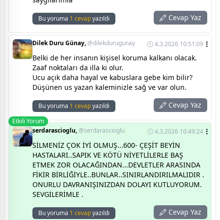
Cevap Yaz
Bu yoruma
1 cevap
yazıldı
Dilek Duru Günay,
@dilekdurugunay
4.3.2026 10:51:09
Belki de her insanın kişisel koruma kalkanı olacak.
Zaaf noktaları da illa ki olur.
Ucu açık daha hayal ve kabuslara gebe kim bilir?
Düşünen us yazan kaleminizle sağ ve var olun.
Cevap Yaz
Bu yoruma
1 cevap
yazıldı
Etkili Yorum
serdarascioglu,
@serdarascioglu
4.3.2026 10:49:24
SİLMENİZ ÇOK İYİ OLMUŞ...600- ÇEŞİT BEYİN
HASTALARI..SAPIK VE KÖTÜ NİYETLİLERLE BAŞ
ETMEK ZOR OLACAĞINDAN...DEVLETLER ARASINDA
FİKİR BİRLİĞİYLE..BUNLAR..SINIRLANDIRILMALIDIR .
ONURLU DAVRANIŞINIZDAN DOLAYI KUTLUYORUM.
SEVGİLERİMLE .
Cevap Yaz
Bu yoruma
1 cevap
yazıldı