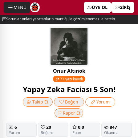
MENÜ
ÜYE OL
GİRİŞ
e menu
Sorunlar onları yaratanların mantığı ile çözümlenemez. einstein
Onur Altınok
77 yazı kayıtlı
Yapay Zeka Faciası 5 Son!
Takip Et
Beğen
Yorum
Rapor Et
6
20
0,0
847
Yorum
Beğeni
Puan
Okunma