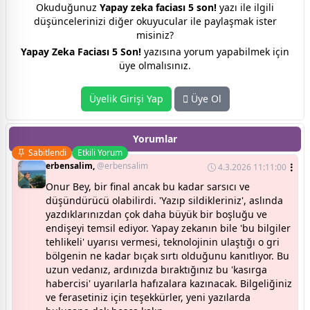
Okuduğunuz
Yapay zeka faciası 5 son!
yazı ile ilgili
düşüncelerinizi diğer okuyucular ile paylaşmak ister
misiniz?
Yapay Zeka Faciası 5 Son!
yazısına yorum yapabilmek için
üye olmalısınız.
Üyelik Girişi Yap
Üye Ol
Yorumlar
Sabitlendi
Etkili Yorum
erbensalim,
@erbensalim
4.3.2026 11:11:00
Onur Bey, bir final ancak bu kadar sarsıcı ve
düşündürücü olabilirdi. 'Yazıp sildikleriniz', aslında
yazdıklarınızdan çok daha büyük bir boşluğu ve
endişeyi temsil ediyor. Yapay zekanın bile 'bu bilgiler
tehlikeli' uyarısı vermesi, teknolojinin ulaştığı o gri
bölgenin ne kadar bıçak sırtı olduğunu kanıtlıyor. Bu
uzun vedanız, ardınızda bıraktığınız bu 'kasırga
habercisi' uyarılarla hafızalara kazınacak. Bilgeliğiniz
ve ferasetiniz için teşekkürler, yeni yazılarda