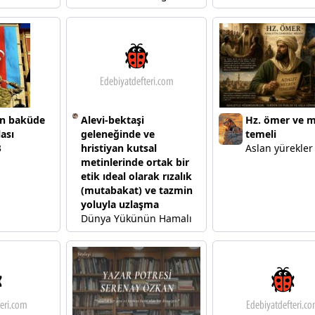
n baküde
Alevi-bektaşi
Hz. ömer ve 
ası
geleneğinde ve
temeli
3
hristiyan kutsal
Aslan yürekler
metinlerinde ortak bir
etik ıdeal olarak rızalık
(mutabakat) ve tazmin
yoluyla uzlaşma
Dünya Yükünün Hamalı