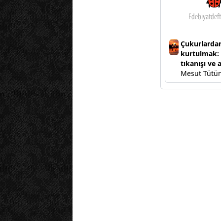
Çukurlarda
kurtulmak:
tıkanışı ve a
Mesut Tütün