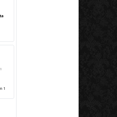
ta
n 1