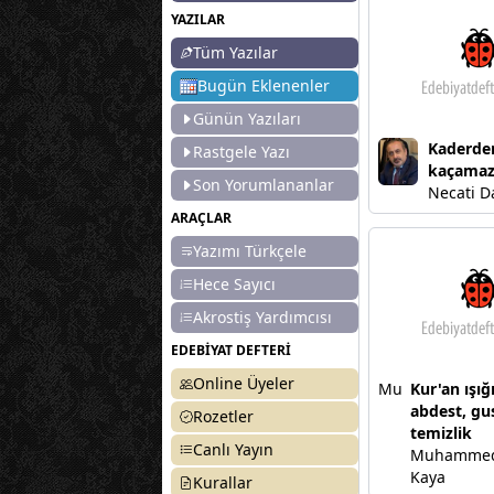
YAZILAR
Tüm Yazılar
Bugün Eklenenler
Günün Yazıları
Kaderde
Rastgele Yazı
kaçamaz
Son Yorumlananlar
Necati D
ARAÇLAR
Yazımı Türkçele
Hece Sayıcı
Akrostiş Yardımcısı
EDEBİYAT DEFTERİ
Online Üyeler
Mu
Kur'an ışığ
abdest, gu
Rozetler
temizlik
Canlı Yayın
Muhammed
Kaya
Kurallar