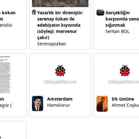
 kokan
Yazarlık bir direniştir:
Gerçekliğin
et
serenay özkan ile
karşısında sana
endisi
edebiyatın kıyısında
sığınmak
(söyleşi: mervenur
Serkan BOL
çakır)
Serenayozkan
en
Amsterdam
Irk üstüne
agöz (
Hamdioruc
Ahmet Coşku