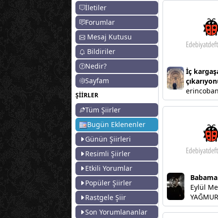
İletiler
Forumlar
Mesaj Kutusu
Bildiriler
Nedir?
İç kargaş
Sayfam
çıkarıyon
erincoba
ŞİİRLER
Tüm Şiirler
Bugün Eklenenler
Günün Şiirleri
Resimli Şiirler
Etkili Yorumlar
Babama
Popüler Şiirler
Eylül Me
YAĞMU
Rastgele Şiir
Son Yorumlananlar