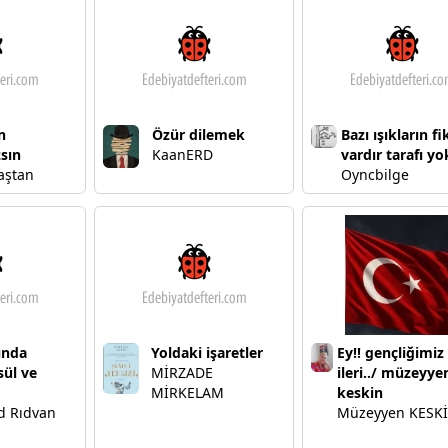
n
Özür dilemek
Bazı ışıkların fi
sın
KaanERD
vardır tarafı yo
aştan
Oyncbilge
ında
Yoldaki işaretler
Ey!! gençliğimi
sül ve
MİRZADE
ileri../ müzeyye
MİRKELAM
keskin
 Rıdvan
Müzeyyen KESK