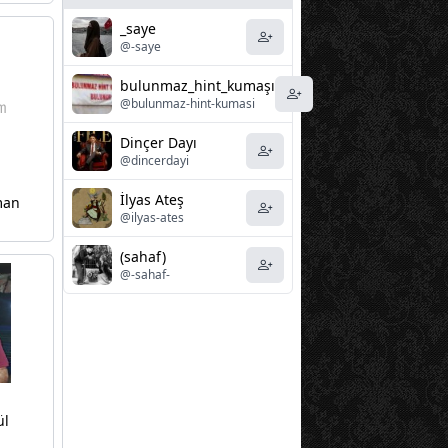
_saye
@-saye
bulunmaz_hint_kumaşı
@bulunmaz-hint-kumasi
Dinçer Dayı
@dincerdayi
İlyas Ateş
man
@ilyas-ates
(sahaf)
@-sahaf-
ül