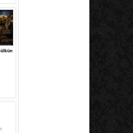
mülkün