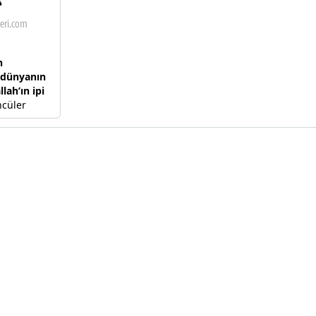
n
 dünyanın
llah’ın ipi
cüler