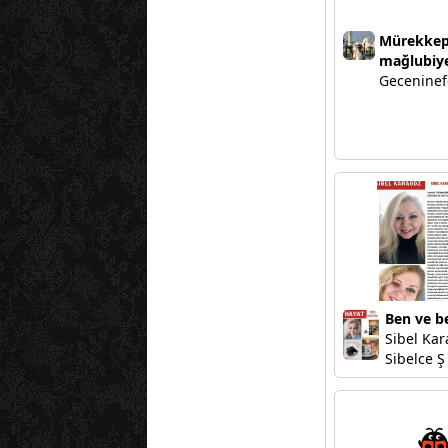
Mürekkep
mağlubiy
Geceninef
Ben ve b
Sibel Kar
Sibelce Ş