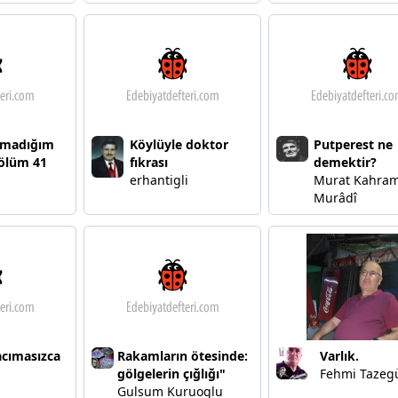
amadığım
Köylüyle doktor
Putperest ne
bölüm 41
fıkrası
demektir?
erhantigli
Murat Kahra
Murâdî
acımasızca
Rakamların ötesinde:
Varlık.
gölgelerin çığlığı"
Fehmi Tazeg
Gulsum Kuruoglu