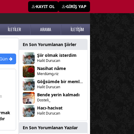
KAYIT OL
GİRİŞ YAP
İLETİLER
ARAMA
İLETİŞİM
En Son Yorumlanan Şiirler
Şiir olmak isterdim
 Gün
Halit Durucan
Nasihat nâme
Merdümg.riz
Göğsümde bir memleket yanıyor
Halit Durucan
Bende yerin kalmadı
Dosteli_
Hacı-hacivat
ırmak
Halit Durucan
dır
En Son Yorumlanan Yazılar