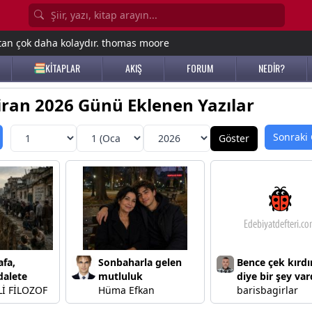
tan çok daha kolaydır. thomas moore
KİTAPLAR
AKIŞ
FORUM
NEDİR?
ran 2026 Günü Eklenen Yazılar
Sonraki
afa,
Sonbaharla gelen
Bence çek kırd
dalete
mutluluk
diye bir şey var
İ FİLOZOF
Hüma Efkan
barisbagirlar