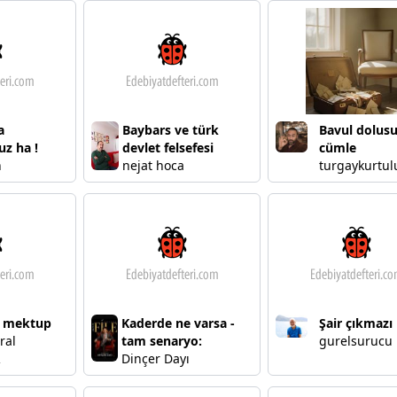
a
Baybars ve türk
Bavul dolus
uz ha !
devlet felsefesi
cümle
n
nejat hoca
turgaykurtul
 mektup
Kaderde ne varsa -
Şair çıkmazı
ral
tam senaryo:
gurelsurucu
R
Dinçer Dayı