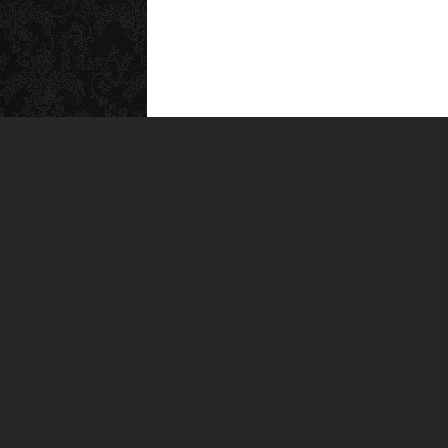
MEN
Anas
Türkiye'nin en büyük kültür sanat
Şiirl
platformu
Yazı
For
Ara