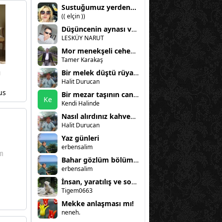
Sustuğumuz yerden...
(( elçin ))
Düşüncenin aynası ve kadın
LESKÜY NARUT
Mor menekşeli cehennem
Tamer Karakaş
u
Bir melek düştü rüyama
Halit Durucan
us
Bir mezar taşının can sıkıntısı
Ke
Kendi Halinde
Nasıl alırdınız kahvenizi?
Halit Durucan
Yaz günleri
erbensalim
Bahar gözlüm bölüm 2
erbensalim
İnsan, yaratılış ve sorumluluk
Tigem0663
Mekke anlaşması mı!
neneh.