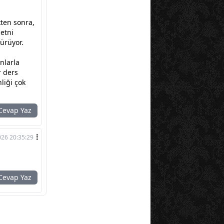
kten sonra,
etni
türüyor.
anlarla
r ders
liği çok
evap Yaz
026 20:35:29
evap Yaz