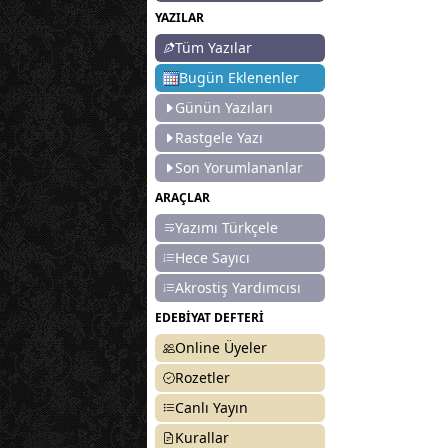
YAZILAR
Tüm Yazılar
Bugün Eklenenler
Günün Yazıları
Rastgele Yazı
Son Yorumlananlar
ARAÇLAR
Yazımı Türkçele
Hece Sayıcı
Akrostiş Yardımcısı
EDEBİYAT DEFTERİ
Online Üyeler
Rozetler
Canlı Yayın
Kurallar