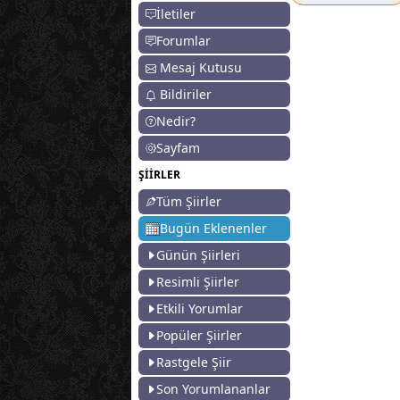
İletiler
Forumlar
Mesaj Kutusu
Bildiriler
Nedir?
Sayfam
ŞİİRLER
Tüm Şiirler
Bugün Eklenenler
Günün Şiirleri
Resimli Şiirler
Etkili Yorumlar
Popüler Şiirler
Rastgele Şiir
Son Yorumlananlar