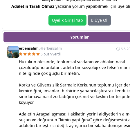
Adaletin Tarafı Olmaz
yazısına yorum yapabilmek için üye olm
Üyelik Girişi Yap
Üye Ol
Yorumlar
erbensalim,
@erbensalim
6.6.2
5 puan verdi
Hukukun ötesinde, toplumsal vicdanın ve ahlakın nasıl
çözüldüğünü anlatan, adeta bir sosyolojik ve felsefi mani
niteliğinde çok güçlü bir metin.
Korku ve Güvensizlik Sarmalı: Korkunun toplumu içeriden
kemirdiğini, insanları birbirine yabancılaştırarak kendi k
sınırlamaya nasıl zorladığını çok net ve keskin bir tespitl
koyuyor.
Adaletin Araçsallaşması: Hakikatin yerini aidiyetlerin alm
suçun ve doğrunun "kimin yaptığına" göre değişmesini 
adaletin birleştirici değil, ayrıştırıcı bir silaha dönüşmesi