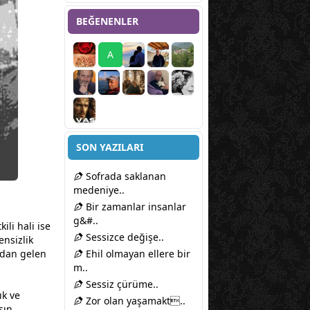
BEĞENENLER
A
SON YAZILARI
Sofrada saklanan
medeniye..
Bir zamanlar insanlar
g&#..
ili hali ise
Sessizce değişe..
ensizlik
ıdan gelen
Ehil olmayan ellere bir
m..
Sessiz çürüme..
ık ve
Zor olan yaşamakt..
sın