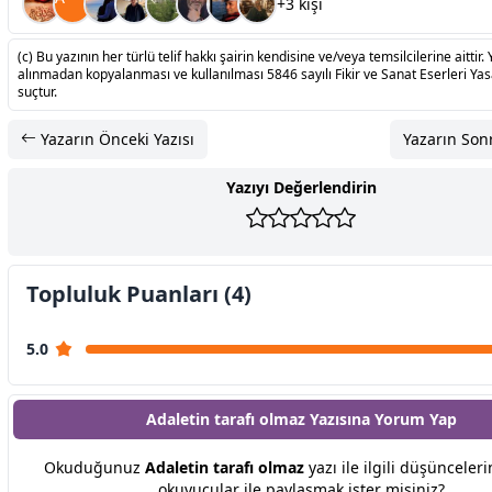
+3 kişi
(c) Bu yazının her türlü telif hakkı şairin kendisine ve/veya temsilcilerine aittir. 
alınmadan kopyalanması ve kullanılması 5846 sayılı Fikir ve Sanat Eserleri Ya
suçtur.
Yazarın Önceki Yazısı
Yazarın Sonr
Yazıyı Değerlendirin
Topluluk Puanları (4)
5.0
Adaletin tarafı olmaz Yazısına
Yorum Yap
Okuduğunuz
Adaletin tarafı olmaz
yazı ile ilgili düşünceleri
okuyucular ile paylaşmak ister misiniz?