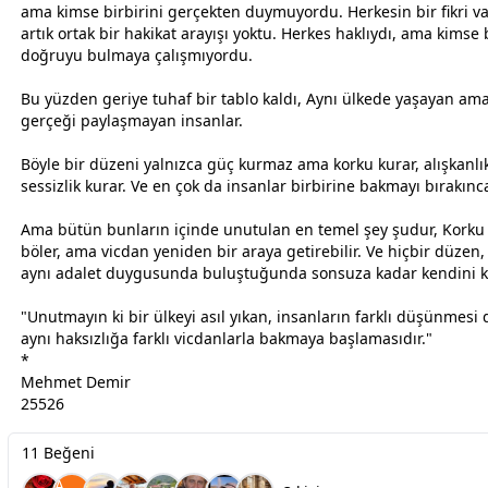
ama kimse birbirini gerçekten duymuyordu. Herkesin bir fikri v
artık ortak bir hakikat arayışı yoktu. Herkes haklıydı, ama kimse b
doğruyu bulmaya çalışmıyordu.
Bu yüzden geriye tuhaf bir tablo kaldı, Aynı ülkede yaşayan ama
gerçeği paylaşmayan insanlar.
Böyle bir düzeni yalnızca güç kurmaz ama korku kurar, alışkanlık
sessizlik kurar. Ve en çok da insanlar birbirine bakmayı bırakınc
Ama bütün bunların içinde unutulan en temel şey şudur, Korku 
böler, ama vicdan yeniden bir araya getirebilir. Ve hiçbir düzen,
aynı adalet duygusunda buluştuğunda sonsuza kadar kendini 
"Unutmayın ki bir ülkeyi asıl yıkan, insanların farklı düşünmesi d
aynı haksızlığa farklı vicdanlarla bakmaya başlamasıdır."
*
Mehmet Demir
25526
11 Beğeni
A