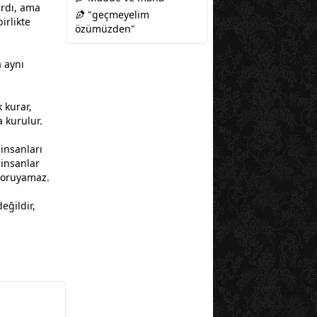
ardı, ama
"geçmeyelim
irlikte
özümüzden"
 aynı
 kurar,
a kurulur.
insanları
 insanlar
koruyamaz.
eğildir,