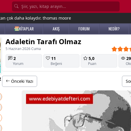
tan çok daha kolaydır. thomas moore
KİTAPLAR
AKIŞ
FORUM
NEDİR?
Adaletin Tarafı Olmaz
5 Haziran 2026 Cuma
2
11
5,0
29
Yorum
Beğeni
Puan
Ok
R
Önceki Yazı
So