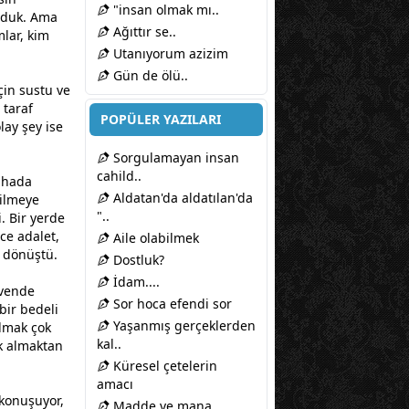
"insan olmak mı..
orduk. Ama
Ağıttır se..
mlar, kim
Utanıyorum azizim
Gün de ölü..
çin sustu ve
 taraf
POPÜLER YAZILARI
ay şey ise
Sorgulamayan insan
cahild..
dahada
Aldatan'da aldatılan'da
rilmeye
"..
. Bir yerde
ce adalet,
Aile olabilmek
e dönüştü.
Dostluk?
İdam....
üvende
Sor hoca efendi sor
bir bedeli
Yaşanmış gerçeklerden
olmak çok
kal..
k almaktan
Küresel çetelerin
amacı
konuşuyor,
Madde ve mana