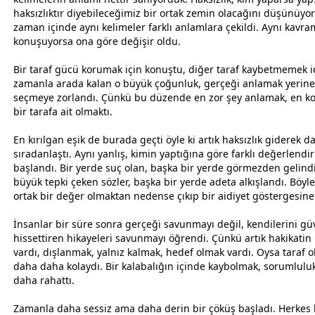
haksızlıktır diyebileceğimiz bir ortak zemin olacağını düşünüy
zaman
içinde aynı kelimeler farklı anlamlara çekildi. Aynı kavra
konuşuyorsa ona göre değişir oldu.
Bir taraf gücü korumak için konuştu, diğer taraf kaybetmemek i
zaman
la arada kalan o büyük çoğunluk, gerçeği anlamak yerine
seçmeye zorlandı. Çünkü bu düzende en zor şey anlamak, en kol
bir tarafa ait olmaktı.
En kırılgan eşik de burada geçti öyle ki artık haksızlık giderek 
sıradanlaştı. Aynı yanlış, kimin yaptığına göre farklı değerlendi
başlandı. Bir yerde suç olan, başka bir yerde görmezden gelindi
büyük tepki çeken sözler, başka bir yerde adeta alkışlandı. Böyle
ortak bir değer olmaktan nedense çıkıp bir aidiyet göstergesin
İnsanlar bir süre sonra gerçeği savunmayı değil, kendilerini g
hissettiren hikayeleri savunmayı öğrendi. Çünkü artık hakikatin 
vardı, dışlanmak, yalnız kalmak, hedef olmak vardı. Oysa taraf 
daha daha kolaydı. Bir kalabalığın içinde kaybolmak, sorumlulu
daha rahattı.
Zamanla daha sessiz ama daha derin bir çöküş başladı. Herkes 