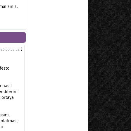
alısınız.
026 00:53:52
festo
 nasıl
endilerini
e ortaya
asını,
anlatması;
ni