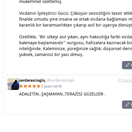
mükemmel özetlemiş.
Vicdanın İyileştirici Gücü: Çöküşün sessizliğini tasvir etti
finalde umudu yine insana ve ortak vicdana bağlaması m
karanlık bir karamsarlıktan çıkarıp asil bir uyarıya dönüş
Özellikle, "Bir ülkeyi asıl yıkan, aynı haksızlığa farklı vicd
bakmaya başlamasıdır" vurgusu, hafızalara kazınacak bi
niteliğinde. Kaleminize, yüreğinize sağlık; düşünsel derin
yüksek, zamansız bir yazı olmuş.
C
serdarascioglu,
@serdarascioglu
5.6.2
5 puan verdi
ADALETİN..ŞAŞMAYAN..TERAZİSİ GÜZELDİR .
C