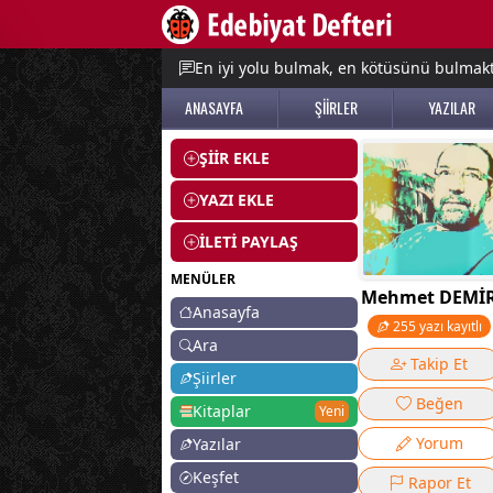
e menu
En iyi yolu bulmak, en kötüsünü bulmak
ANASAYFA
ŞİİRLER
YAZILAR
ŞİİR EKLE
YAZI EKLE
İLETİ PAYLAŞ
MENÜLER
Mehmet DEMİ
Anasayfa
255 yazı kayıtlı
Ara
Takip Et
Şiirler
Beğen
Kitaplar
Yeni
Yorum
Yazılar
Keşfet
Rapor Et