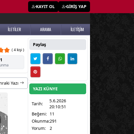
KAYIT OL
GİRİŞ YAP
İLETİLER
ARAMA
İLETİŞİM
Paylaş
( 4 kişi )
1
unma
nraki Yazı
YAZI KÜNYE
5.6.2026
Tarih:
20:10:51
Beğeni:
11
Okunma:
291
Yorum:
2