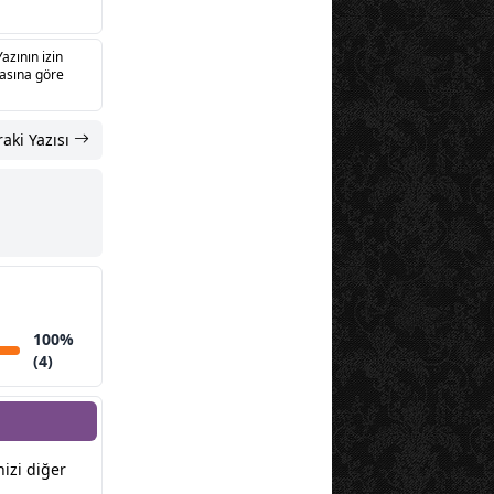
Yazının izin
sasına göre
aki Yazısı
100%
(4)
nizi diğer