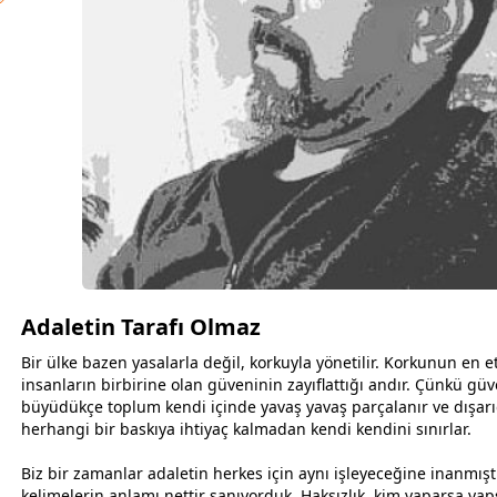
Adaletin Tarafı Olmaz
Bir ülke bazen yasalarla değil, korkuyla yönetilir. Korkunun en etk
insanların birbirine olan güveninin zayıflattığı andır. Çünkü güv
büyüdükçe toplum kendi içinde yavaş yavaş parçalanır ve dışar
herhangi bir baskıya ihtiyaç kalmadan kendi kendini sınırlar.
Biz bir
zaman
lar adaletin herkes için aynı işleyeceğine inanmışt
kelimelerin anlamı nettir sanıyorduk. Haksızlık, kim yaparsa yap