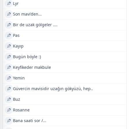
Lyr
Son mavi’den...
Bir de uzak gölgeler ....
Pas
Kayıp
Bugün böyle :)
Keyfikeder makbule
Yemin
Güvercin mavisidir uzağın gökyüzü, hep..
Buz
Rosanne
Bana saati sor /...