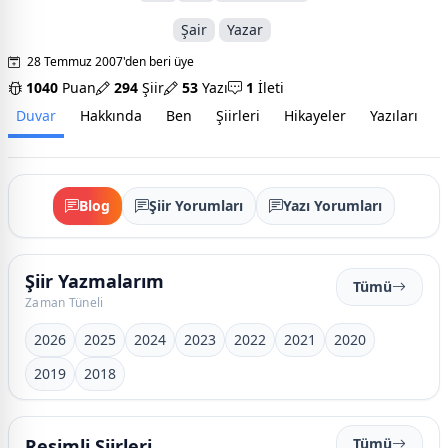
Şair
Yazar
28 Temmuz 2007'den beri üye
1040
Puan
294
Şiir
53
Yazı
1
İleti
Duvar
Hakkında
Ben
Şiirleri
Hikayeler
Yazıları
İ
Blog
Şiir Yorumları
Yazı Yorumları
Şiir Yazmalarım
Tümü
Zaman Tüneli
2026
2025
2024
2023
2022
2021
2020
2019
2018
Resimli Şiirleri
Tümü