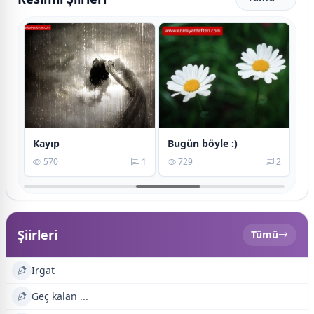
...
Kayıp
Bugün böyle :)
Ke
14
570
1
729
2
Şiirleri
Tümü
Irgat
Geç kalan ...