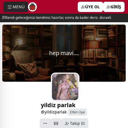
MENÜ
ÜYE OL
GİRİŞ
e menu
Kendi geleceğimizi kendimiz hazırlar, sonra da kader deriz. disraeli
hep mavi....
yildiz parlak
@yildizparlak
Etkin Üye
Takip Et