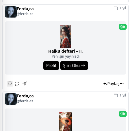
1 yıl
Ferda,ca
@ferda-ca
Şiir
Haiku defteri – ıı.
Yeni şiir yayınladı
Profil
Şiiri Oku
Paylaş
1 yıl
Ferda,ca
@ferda-ca
Şiir