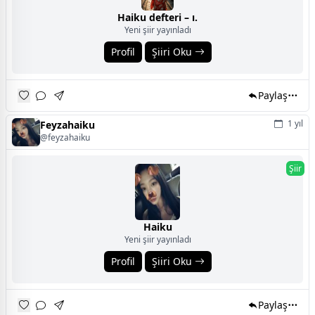
Haiku defteri – ı.
Yeni şiir yayınladı
Profil
Şiiri Oku
Paylaş
1 yıl
Feyzahaiku
@feyzahaiku
Şiir
Haiku
Yeni şiir yayınladı
Profil
Şiiri Oku
Paylaş