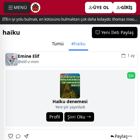
MENÜ
ÜYE OL
GİRİŞ
e menu
En iyi yolu bulmak, en kötüsünü bulmaktan çok daha kolaydır. thomas moore
haiku
Yeni İleti Paylaş
Tümü
#haiku
1 ay
Emine Elif
@elif-v-mim
Şiir
Haiku denemesi
Yeni şiir yayınladı
Profil
Şiiri Oku
Paylaş