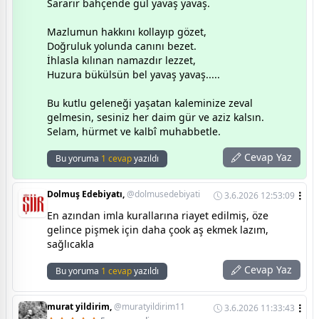
Sararır bahçende gül yavaş yavaş.
Mazlumun hakkını kollayıp gözet,
Doğruluk yolunda canını bezet.
İhlasla kılınan namazdır lezzet,
Huzura bükülsün bel yavaş yavaş.....
Bu kutlu geleneği yaşatan kaleminize zeval
gelmesin, sesiniz her daim gür ve aziz kalsın.
Selam, hürmet ve kalbî muhabbetle.
Cevap Yaz
Bu yoruma
1 cevap
yazıldı
Dolmuş Edebiyatı,
@dolmusedebiyati
3.6.2026 12:53:09
En azından imla kurallarına riayet edilmiş, öze
gelince pişmek için daha çook aş ekmek lazım,
sağlıcakla
Cevap Yaz
Bu yoruma
1 cevap
yazıldı
murat yildirim,
@muratyildirim11
3.6.2026 11:33:43