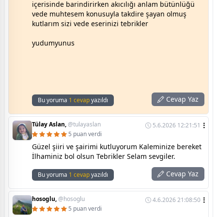
içerisinde barindirirken akıcılığı anlam bütünlüğü
vede muhtesem konusuyla takdire şayan olmuş
kutlarım sizi vede eserinizi tebrikler
yudumyunus
Cevap Yaz
Bu yoruma
1 cevap
yazıldı
Tülay Aslan,
@tulayaslan
5.6.2026 12:21:51
5 puan verdi
Güzel şiiri ve şairimi kutluyorum Kaleminize bereket
İlhaminiz bol olsun Tebrikler Selam sevgiler.
Cevap Yaz
Bu yoruma
1 cevap
yazıldı
hosoglu,
@hosoglu
4.6.2026 21:08:50
5 puan verdi