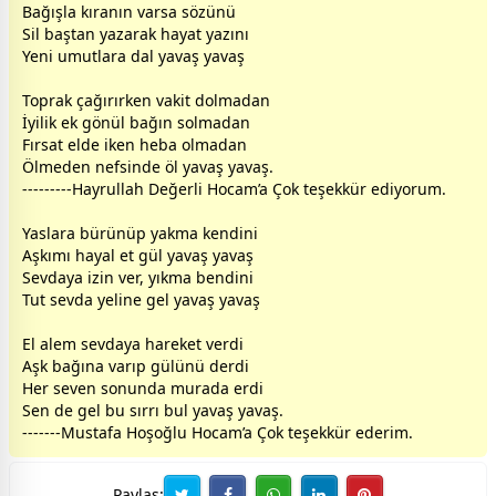
Bağışla kıranın varsa sözünü
Sil baştan yazarak hayat yazını
Yeni umutlara dal yavaş yavaş
Toprak çağırırken
vakit
dolmadan
İyilik ek
gönül
bağın solmadan
Fırsat elde iken heba olmadan
Ölmeden nefsinde öl yavaş yavaş.
---------Hayrullah Değerli Hocam’a Çok teşekkür ediyorum.
Yaslara bürünüp yakma kendini
Aşkımı hayal et
gül
yavaş yavaş
Sevdaya izin ver, yıkma bendini
Tut
sevda
yeline gel yavaş yavaş
El alem
sevda
ya hareket verdi
Aşk bağına varıp
gül
ünü derdi
Her seven sonunda murada erdi
Sen de gel bu sırrı bul yavaş yavaş.
-------Mustafa Hoşoğlu Hocam’a Çok teşekkür ederim.
Paylaş: