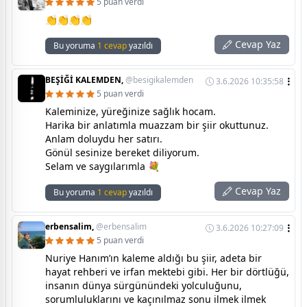
5 puan verdi
👏👏👏👏
Cevap Yaz
Bu yoruma
1 cevap
yazıldı
BEŞİĞİ KALEMDEN,
@besigikalemden
3.6.2026 10:35:58
5 puan verdi
Kaleminize, yüreğinize sağlık hocam.
Harika bir anlatımla muazzam bir şiir okuttunuz.
Anlam doluydu her satırı.
Gönül sesinize bereket diliyorum.
Selam ve saygılarımla 💐
Cevap Yaz
Bu yoruma
1 cevap
yazıldı
erbensalim,
@erbensalim
3.6.2026 10:27:09
5 puan verdi
Nuriye Hanım’ın kaleme aldığı bu şiir, adeta bir
hayat rehberi ve irfan mektebi gibi. Her bir dörtlüğü,
insanın dünya sürgünündeki yolculuğunu,
sorumluluklarını ve kaçınılmaz sonu ilmek ilmek