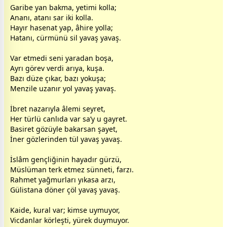
Garibe yan bakma, yetimi kolla;
Ananı, atanı sar iki kolla.
Hayır hasenat yap, âhire yolla;
Hatanı, cürmünü sil yavaş yavaş.
Var etmedi seni yaradan boşa,
Ayrı görev verdi arıya, kuşa.
Bazı düze çıkar, bazı yokuşa;
Menzile uzanır yol yavaş yavaş.
İbret nazarıyla âlemi seyret,
Her türlü canlıda var sa’y u gayret.
Basiret gözüyle bakarsan şayet,
İner gözlerinden tül yavaş yavaş.
İslâm gençliğinin hayadır gürzü,
Müslüman terk etmez sünneti, farzı.
Rahmet
yağmur
ları yıkasa arzı,
Gülistana döner çöl yavaş yavaş.
Kaide, kural var; kimse uymuyor,
Vicdanlar körleşti, yürek duymuyor.