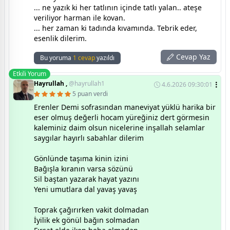
... ne yazık ki her tatlının içinde tatlı yalan.. ateşe
veriliyor harman ile kovan.
... her zaman ki tadında kıvamında. Tebrik eder,
esenlik dilerim.
Cevap Yaz
Bu yoruma
1 cevap
yazıldı
Etkili Yorum
Hayrullah ,
@hayrullah1
4.6.2026 09:30:01
5 puan verdi
Erenler Demi sofrasından maneviyat yüklü harika bir
eser olmuş değerli hocam yüreğiniz dert görmesin
kaleminiz daim olsun nicelerine inşallah selamlar
saygılar hayırlı sabahlar dilerim
Gönlünde taşıma kinin izini
Bağışla kıranın varsa sözünü
Sil baştan yazarak hayat yazını
Yeni umutlara dal yavaş yavaş
Toprak çağırırken vakit dolmadan
İyilik ek gönül bağın solmadan