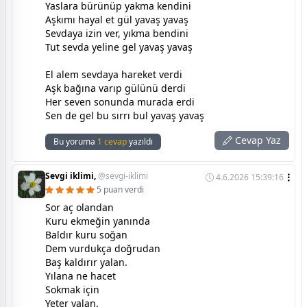
Yaslara bürünüp yakma kendini
Aşkımı hayal et gül yavaş yavaş
Sevdaya izin ver, yıkma bendini
Tut sevda yeline gel yavaş yavaş
El alem sevdaya hareket verdi
Aşk bağına varıp gülünü derdi
Her seven sonunda murada erdi
Sen de gel bu sırrı bul yavaş yavaş
Cevap Yaz
Bu yoruma
1 cevap
yazıldı
Sevgi iklimi,
@sevgi-iklimi
4.6.2026 15:39:16
5 puan verdi
Sor aç olandan
Kuru ekmeğin yanında
Baldır kuru soğan
Dem vurdukça doğrudan
Baş kaldırır yalan.
Yılana ne hacet
Sokmak için
Yeter yalan.