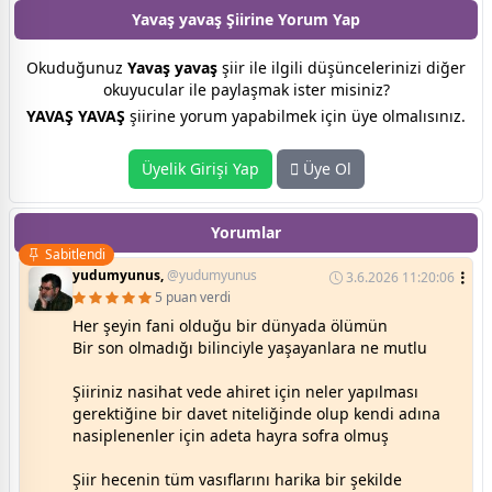
Yavaş yavaş Şiirine
Yorum Yap
Okuduğunuz
Yavaş yavaş
şiir ile ilgili düşüncelerinizi diğer
okuyucular ile paylaşmak ister misiniz?
YAVAŞ YAVAŞ
şiirine yorum yapabilmek için üye olmalısınız.
Üyelik Girişi Yap
Üye Ol
Yorumlar
Sabitlendi
yudumyunus,
@yudumyunus
3.6.2026 11:20:06
5 puan verdi
Her şeyin fani olduğu bir dünyada ölümün
Bir son olmadığı bilinciyle yaşayanlara ne mutlu
Şiiriniz nasihat vede ahiret için neler yapılması
gerektiğine bir davet niteliğinde olup kendi adına
nasiplenenler için adeta hayra sofra olmuş
Şiir hecenin tüm vasıflarını harika bir şekilde