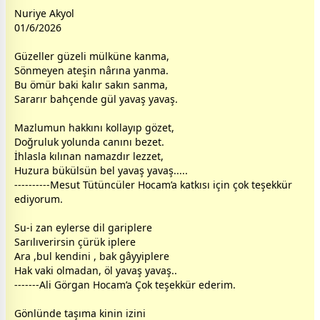
Nuriye Akyol
01/6/2026
Güzeller güzeli mülküne kanma,
Sönmeyen ateşin nârına yanma.
Bu ömür baki kalır sakın sanma,
Sararır bahçende
gül
yavaş yavaş.
Mazlumun hakkını kollayıp gözet,
Doğruluk yolunda canını bezet.
İhlasla kılınan namazdır lezzet,
Huzura bükülsün bel yavaş yavaş.....
----------Mesut Tütüncüler Hocam’a katkısı için çok teşekkür
ediyorum.
Su-i zan eylerse dil gariplere
Sarılıverirsin çürük iplere
Ara ,bul kendini , bak gâyyiplere
Hak vaki olmadan, öl yavaş yavaş..
-------Ali Görgan Hocam’a Çok teşekkür ederim.
Gönlünde taşıma kinin izini