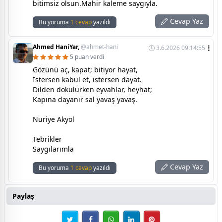
bitimsiz olsun.Mahir kaleme saygıyla.
Cevap Yaz
Bu yoruma
1 cevap
yazıldı
Ahmed HaniYar,
@ahmet-hani
3.6.2026 09:14:55
5 puan verdi
Gözünü aç, kapat; bitiyor hayat,
İstersen kabul et, istersen dayat.
Dilden dökülürken eyvahlar, heyhat;
Kapına dayanır sal yavaş yavaş.
Nuriye Akyol
Tebrikler
Saygılarımla
Cevap Yaz
Bu yoruma
1 cevap
yazıldı
Paylaş