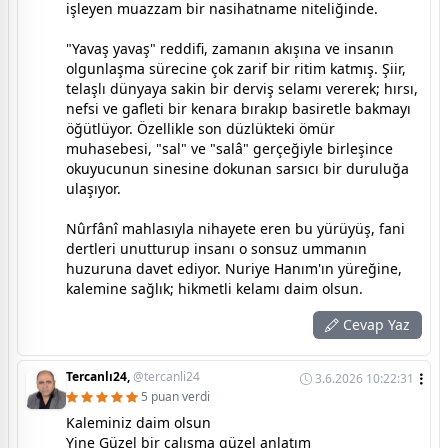
işleyen muazzam bir nasihatname niteliğinde.
"Yavaş yavaş" reddifi, zamanın akışına ve insanın
olgunlaşma sürecine çok zarif bir ritim katmış. Şiir,
telaşlı dünyaya sakin bir derviş selamı vererek; hırsı,
nefsi ve gafleti bir kenara bırakıp basiretle bakmayı
öğütlüyor. Özellikle son düzlükteki ömür
muhasebesi, "sal" ve "salâ" gerçeğiyle birleşince
okuyucunun sinesine dokunan sarsıcı bir duruluğa
ulaşıyor.
Nûrfânî mahlasıyla nihayete eren bu yürüyüş, fani
dertleri unutturup insanı o sonsuz ummanın
huzuruna davet ediyor. Nuriye Hanım'ın yüreğine,
kalemine sağlık; hikmetli kelamı daim olsun.
Cevap Yaz
Tercanlı24,
@tercanli24
3.6.2026 10:22:31
5 puan verdi
Kaleminiz daim olsun
Yine Güzel bir çalışma güzel anlatım