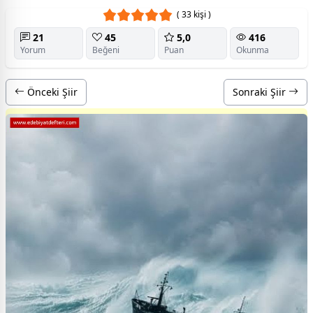
( 33 kişi )
21
45
5,0
416
Yorum
Beğeni
Puan
Okunma
Önceki Şiir
Sonraki Şiir