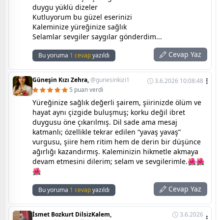
duygu yüklü dizeler
Kutluyorum bu güzel eserinizi
Kaleminize yüreğinize sağlık
Selamlar sevgiler saygılar gönderdim...
Cevap Yaz
Bu yoruma
1 cevap
yazıldı
Güneşin Kızı Zehra,
@gunesinkizi1
3.6.2026 10:08:48
5 puan verdi
Yüreğinize sağlık değerli şairem, şiirinizde ölüm ve
hayat aynı çizgide buluşmuş; korku değil ibret
duygusu öne çıkarılmış. Dil sade ama mesaj
katmanlı; özellikle tekrar edilen “yavaş yavaş”
vurgusu, şiire hem ritim hem de derin bir düşünce
ağırlığı kazandırmış. Kaleminizin hikmetle akmaya
devam etmesini dilerim; selam ve sevgilerimle.🌺🌺
🌺
Cevap Yaz
Bu yoruma
1 cevap
yazıldı
İsmet Bozkurt DilsizKalem,
3.6.2026