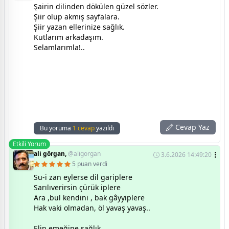
Şairin dilinden dökülen güzel sözler.
Şiir olup akmış sayfalara.
Şiir yazan ellerinize sağlık.
Kutlarım arkadaşım.
Selamlarımla!..
Cevap Yaz
Bu yoruma
1 cevap
yazıldı
Etkili Yorum
ali görgan,
@aligorgan
3.6.2026 14:49:20
5 puan verdi
Su-i zan eylerse dil gariplere
Sarılıverirsin çürük iplere
Ara ,bul kendini , bak gâyyiplere
Hak vaki olmadan, öl yavaş yavaş..
Elin emeğine sağlık.