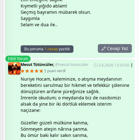
Kıymetli yiğido ablam!
Geçmiş bayramın mübarek olsun.
Saygımla
Selam ve dua ile..
Cevap Yaz
Bu yoruma
1 cevap
yazıldı
Etkili Yorum
Mesut Tütüncüler,
@mesut-tutunculer
3.6.2026 13:33:56
5 puan verdi
Nuriye Hocam, kaleminize, o atışma meydanının
bereketini sarsılmaz bir hikmet ve tefekkür şölenine
dönüştüren arifane yüreğinize sağlık.
İmrenle okudum; o meydanda biz de nasibimizi
alsak da yine bir iki dörtlük eklemek isterim
naçizane:
Güzeller güzeli mülküne kanma,
Sönmeyen ateşin nârına yanma.
Bu ömür baki kalır sakın sanma,