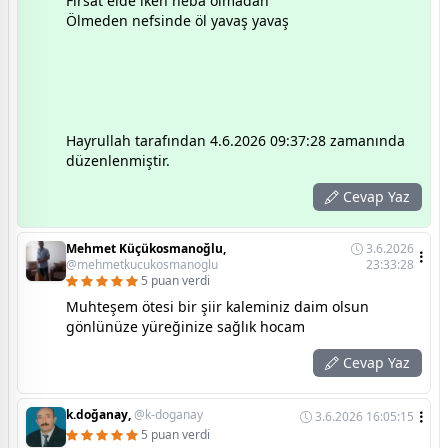
Fırsat elde iken heba olmadan
Ölmeden nefsinde öl yavaş yavaş
Hayrullah tarafından 4.6.2026 09:37:28 zamanında
düzenlenmiştir.
Cevap Yaz
Mehmet Küçükosmanoğlu,
3.6.2026
@mehmetkucukosmanoglu
23:33:28
5 puan verdi
Muhteşem ötesi bir şiir kaleminiz daim olsun
gönlünüze yüreğinize sağlık hocam
Cevap Yaz
k.doğanay,
@k-doganay
3.6.2026 16:05:15
5 puan verdi