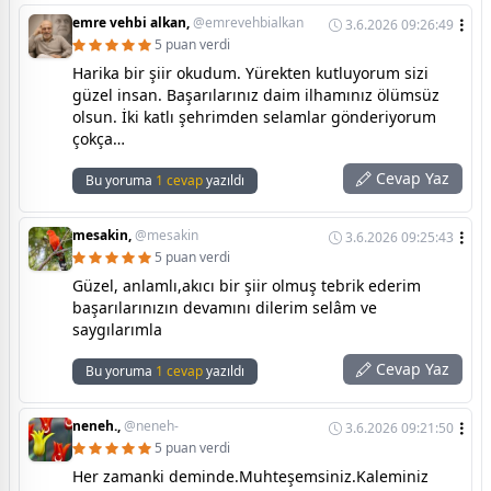
emre vehbi alkan,
@emrevehbialkan
3.6.2026 09:26:49
5 puan verdi
Harika bir şiir okudum. Yürekten kutluyorum sizi
güzel insan. Başarılarınız daim ilhamınız ölümsüz
olsun. İki katlı şehrimden selamlar gönderiyorum
çokça…
Cevap Yaz
Bu yoruma
1 cevap
yazıldı
mesakin,
@mesakin
3.6.2026 09:25:43
5 puan verdi
Güzel, anlamlı,akıcı bir şiir olmuş tebrik ederim
başarılarınızın devamını dilerim selâm ve
saygılarımla
Cevap Yaz
Bu yoruma
1 cevap
yazıldı
neneh.,
@neneh-
3.6.2026 09:21:50
5 puan verdi
Her zamanki deminde.Muhteşemsiniz.Kaleminiz