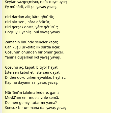
Şeytan vazgeçmiyor, nefis doymuyor;
Ey münâdi, zili çal yavaş yavaş.
Biri dardan alır, kâra götürür,
Biri alır seni, nâra götürür,
Biri gerçek
dost
a, yâre götürür;
Doğruyu, yanlışı bul yavaş yavaş.
Zamanın önünde seneler kaçar,
Can kuşu ürkektir, ilk surda uçar.
Gözünün önünden bir ömür geçer,
Yanına düşerken kol yavaş yavaş.
Gözünü aç, kapat; bitiyor hayat,
İstersen kabul et, istersen dayat.
Dilden dökülürken eyvahlar, heyhat;
Kapına dayanır sal yavaş yavaş.
Nûrfânî’m takılma kedere, gama,
Mevlâ’nın emrinde arz ile semâ.
Delinen gemiyi tutar mı yama?
Sonsuz bir ummana dal yavaş yavaş