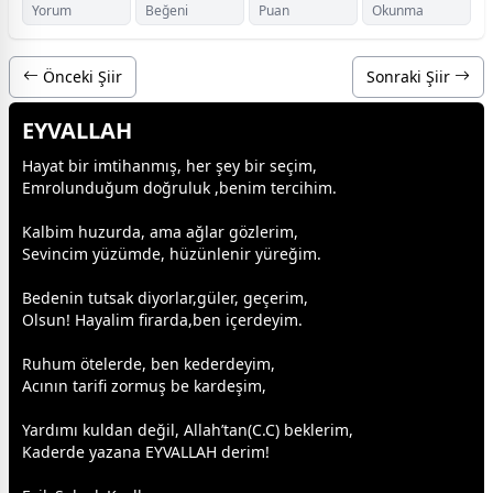
Yorum
Beğeni
Puan
Okunma
Önceki Şiir
Sonraki Şiir
EYVALLAH
Hayat bir imtihanmış, her şey bir seçim,
Emrolunduğum doğruluk ,benim tercihim.
Kalbim huzurda, ama ağlar gözlerim,
Sevincim yüzümde,
hüzün
lenir yüreğim.
Bedenin tutsak diyorlar,
gül
er, geçerim,
Olsun! Hayalim firarda,ben içerdeyim.
Ruhum ötelerde, ben kederdeyim,
Acının tarifi zormuş be
kardeş
im,
Yardımı kuldan değil,
Allah
’tan(C.C) beklerim,
Kaderde yazana EYVALLAH derim!