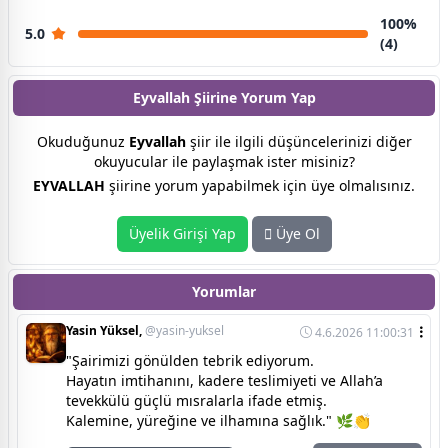
100%
5.0
(4)
Eyvallah Şiirine
Yorum Yap
Okuduğunuz
Eyvallah
şiir ile ilgili düşüncelerinizi diğer
okuyucular ile paylaşmak ister misiniz?
EYVALLAH
şiirine yorum yapabilmek için üye olmalısınız.
Üyelik Girişi Yap
Üye Ol
Yorumlar
Yasin Yüksel,
@yasin-yuksel
4.6.2026 11:00:31
"Şairimizi gönülden tebrik ediyorum.
Hayatın imtihanını, kadere teslimiyeti ve Allah’a
tevekkülü güçlü mısralarla ifade etmiş.
Kalemine, yüreğine ve ilhamına sağlık." 🌿👏