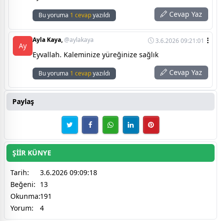
Cevap Yaz
Bu yoruma
1 cevap
yazıldı
Ayla Kaya,
@aylakaya
3.6.2026 09:21:01
Ay
Eyvallah. Kaleminize yüreğinize sağlık
Cevap Yaz
Bu yoruma
1 cevap
yazıldı
Paylaş
ŞİİR KÜNYE
Tarih:
3.6.2026 09:09:18
Beğeni:
13
Okunma:
191
Yorum:
4