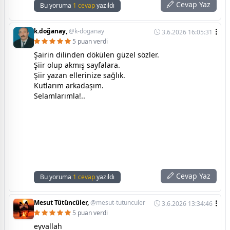
Cevap Yaz
Bu yoruma
1 cevap
yazıldı
k.doğanay,
@k-doganay
3.6.2026 16:05:31
5 puan verdi
Şairin dilinden dökülen güzel sözler.
Şiir olup akmış sayfalara.
Şiir yazan ellerinize sağlık.
Kutlarım arkadaşım.
Selamlarımla!..
Cevap Yaz
Bu yoruma
1 cevap
yazıldı
Mesut Tütüncüler,
@mesut-tutunculer
3.6.2026 13:34:46
5 puan verdi
eyvallah