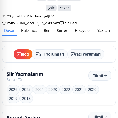
Şair
Yazar
20 Şubat 2007'den beri üye
54
2505
Puan
515
Şiir
43
Yazı
17
İleti
Duvar
Hakkında
Ben
Şiirleri
Hikayeler
Yazıları
İ
Blog
Şiir Yorumları
Yazı Yorumları
Şiir Yazmalarım
Tümü
Zaman Tüneli
2026
2025
2024
2023
2022
2021
2020
2019
2018
Resimli Şiirleri
Tümü