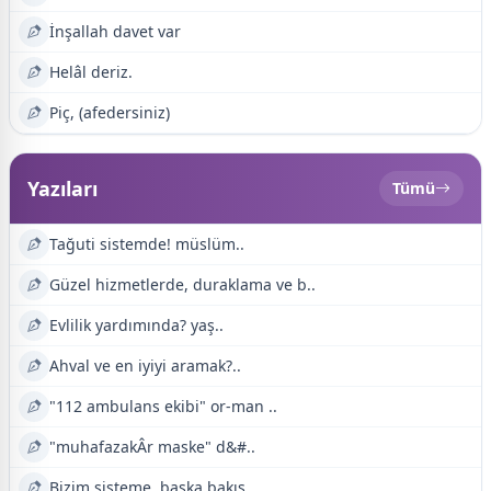
İnşallah davet var
Helâl deriz.
Piç, (afedersiniz)
Yazıları
Tümü
Tağuti sistemde! müslüm..
Güzel hizmetlerde, duraklama ve b..
Evlilik yardımında? yaş..
Ahval ve en iyiyi aramak?..
"112 ambulans ekibi" or-man ..
"muhafazakÂr maske" d&#..
Bizim sisteme, başka bakış..