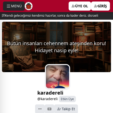
MENÜ
ÜYE OL
GİRİŞ
e menu
Kendi geleceğimizi kendimiz hazırlar, sonra da kader deriz. disraeli
Bütün insanları cehennem ateşinden koru!
Hidayet nasip eyle!
karadereli
@karadereli
Etkin Üye
Takip Et