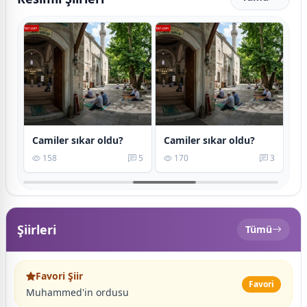
lmasın mı?
Camiler sıkar oldu?
Camiler sıkar oldu?
Ök
6
158
5
170
3
Şiirleri
Tümü
Favori Şiir
Favori
Muhammed'in ordusu