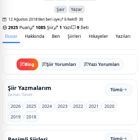
Şair
Yazar
12 Ağustos 2018'den beri üye
Erkek
30
2925
Puan
1085
Şiir
1
Yazı
9
İleti
Duvar
Hakkında
Ben
Şiirleri
Hikayeler
Yazıları
İ
Blog
Şiir Yorumları
Yazı Yorumları
Şiir Yazmalarım
Tümü
Zaman Tüneli
2026
2025
2024
2023
2022
2021
2020
2019
2018
Resimli Şiirleri
Tümü