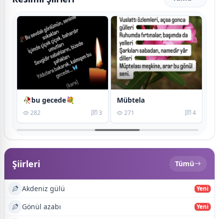
🥀bu gecede💐
Mübtela
Vu
4
282
3
271
4
Şiirleri
Tümü
Akdeniz gülü
Yeni
Gönül azabı
Yeni