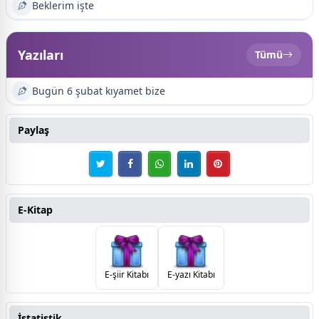
Beklerim işte
Yazıları
Tümü
Bugün 6 şubat kıyamet bize
Paylaş
E-Kitap
E-şiir Kitabı
E-yazı Kitabı
İstatistik