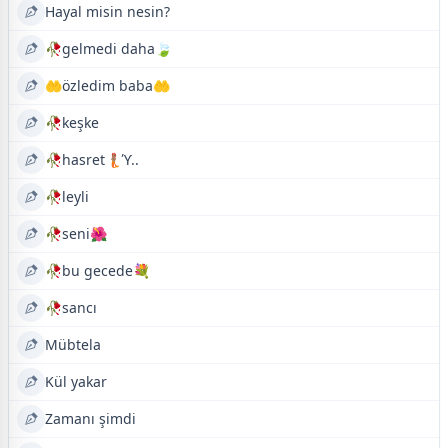
Hayal misin nesin?
🥀gelmedi daha🍃
🤲özledim baba🤲
🥀keşke
🥀hasret🧜🏽ϓ..
🥀leyli
🥀seni🌺
🥀bu gecede💐
🥀sancı
Mübtela
Kül yakar
Zamanı şimdi