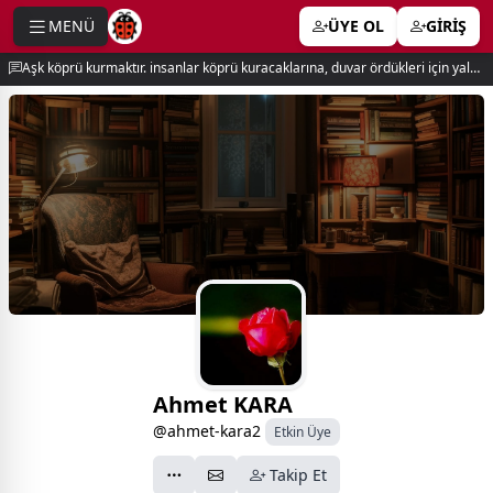
MENÜ
ÜYE OL
GİRİŞ
e menu
Aşk köprü kurmaktır. insanlar köprü kuracaklarına, duvar ördükleri için yalnız kalırlar. newton
Ahmet KARA
@ahmet-kara2
Etkin Üye
Takip Et