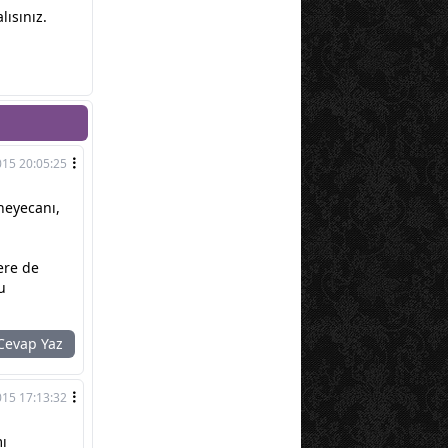
ısınız.
015 20:05:25
heyecanı,
ere de
u
evap Yaz
015 17:13:32
mı