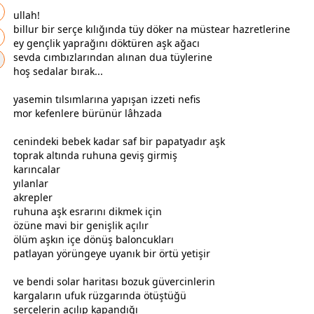
ullah!
billur bir serçe kılığında tüy döker na müstear hazretlerine
ey gençlik yaprağını döktüren
aşk
ağacı
sevda
cımbızlarından alınan dua tüylerine
hoş sedalar bırak...
yasemin tılsımlarına yapışan izzeti nefis
mor
kefenlere bürünür lâhzada
cenindeki
bebek
kadar saf bir papatyadır
aşk
toprak altında ruhuna geviş girmiş
karıncalar
yılanlar
akrepler
ruhuna
aşk
esrarını dikmek için
özüne
mavi
bir genişlik açılır
ölüm
aşk
ın içe dönüş baloncukları
patlayan yörüngeye uyanık bir örtü yetişir
ve bendi solar haritası bozuk güvercinlerin
kargaların ufuk rüzgarında ötüştüğü
serçelerin açılıp kapandığı