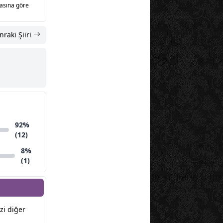
sasına göre
nraki Şiiri
92%
(12)
8%
(1)
izi diğer