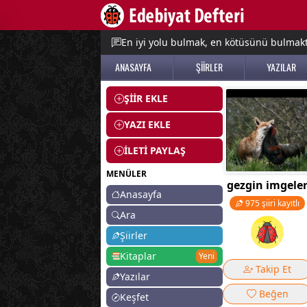
e menu
En iyi yolu bulmak, en kötüsünü bulmak
ANASAYFA
ŞİİRLER
YAZILAR
ŞİİR EKLE
YAZI EKLE
İLETİ PAYLAŞ
MENÜLER
gezgin imgele
Anasayfa
975 şiiri kayıtlı
Ara
Şiirler
Kitaplar
Yeni
Takip Et
Yazılar
Beğen
Keşfet