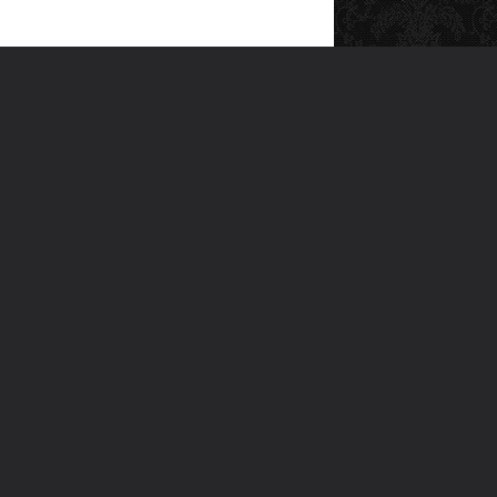
SOSYAL MEDYA
emizde yer alan şiir ve yazıların telif hakları şair ve