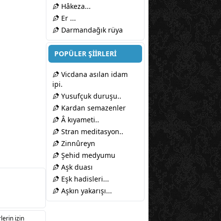
Hâkeza...
Er ...
Darmandağık rüya
POPÜLER ŞİİRLERİ
Vicdana asılan idam
ipi.
Yusufçuk duruşu..
Kardan semazenler
Â kıyameti..
Stran meditasyon..
Zinnûreyn
Şehid medyumu
Aşk duası
Eşk hadisleri...
Aşkın yakarışı...
lerin izin