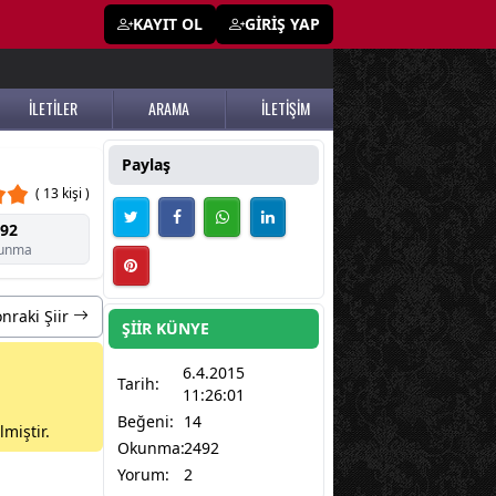
KAYIT OL
GİRİŞ YAP
İLETİLER
ARAMA
İLETİŞİM
Paylaş
( 13 kişi )
92
unma
nraki Şiir
ŞİİR KÜNYE
6.4.2015
Tarih:
11:26:01
Beğeni:
14
miştir.
Okunma:
2492
Yorum:
2