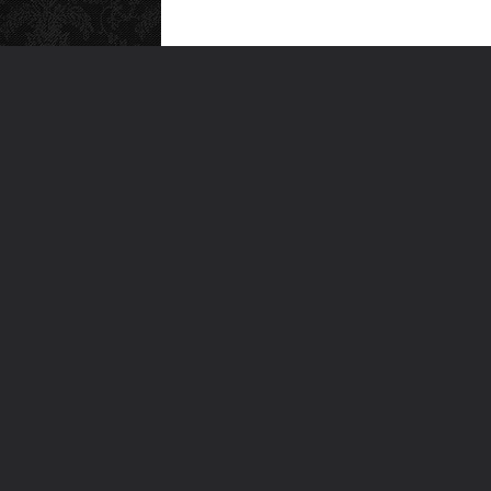
MEN
Anas
Türkiye'nin en büyük kültür sanat
Şiirl
platformu
Yazı
For
Ara
Edebiyatdefteri.com, 2016. Bu sayfada yer alan bilgile