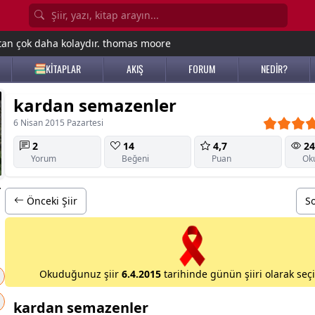
tan çok daha kolaydır. thomas moore
KİTAPLAR
AKIŞ
FORUM
NEDİR?
kardan semazenler
6 Nisan 2015 Pazartesi
2
14
4,7
24
Yorum
Beğeni
Puan
Ok
r
Önceki Şiir
So
Okuduğunuz şiir
6.4.2015
tarihinde günün şiiri olarak seçil
kardan semazenler