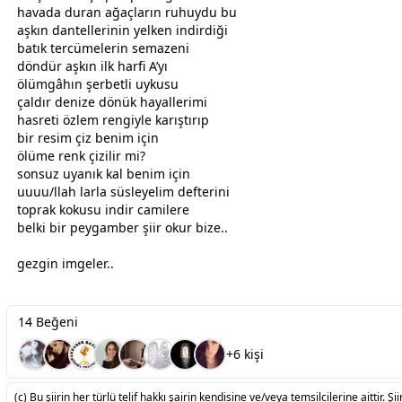
havada duran ağaçların ruhuydu bu
aşk
ın dantellerinin yelken indirdiği
batık tercümelerin semazeni
döndür
aşk
ın ilk harfi A’yı
ölüm
gâhın şerbetli
uyku
su
çaldır denize dönük hayallerimi
hasret
i
özlem
rengiyle karıştırıp
bir resim çiz benim için
ölüm
e renk çizilir mi?
sonsuz uyanık kal benim için
uuuu/llah larla süsleyelim defterini
toprak kokusu indir camilere
belki bir peygamber şiir okur bize..
gezgin imgeler..
14 Beğeni
+6 kişi
(c) Bu şiirin her türlü telif hakkı şairin kendisine ve/veya temsilcilerine aittir. Şiir