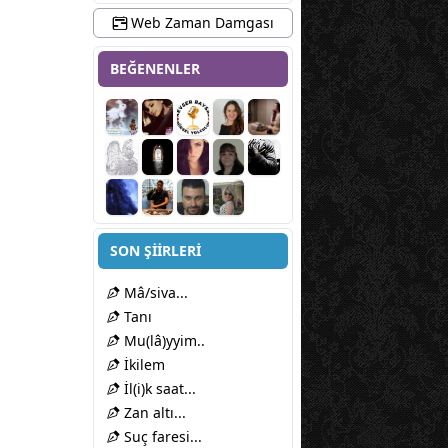
Web Zaman Damgası
BEĞENENLER
SON ŞİİRLERİ
Mâ/siva...
Tanı
Mu(lâ)yyim..
İkilem
İl(i)k saat...
Zan altı...
Suç faresi...