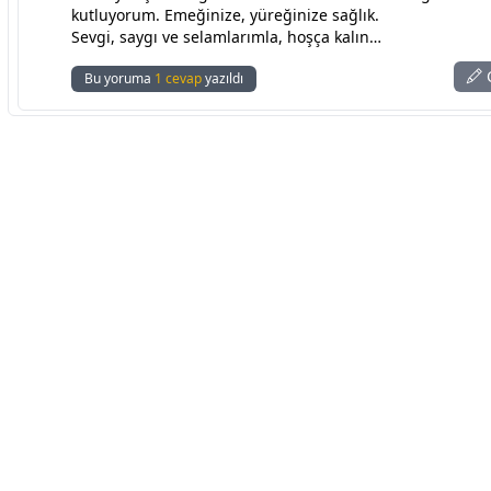
kutluyorum. Emeğinize, yüreğinize sağlık.
Sevgi, saygı ve selamlarımla, hoşça kalın…
C
Bu yoruma
1 cevap
yazıldı