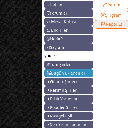
İletiler
Yorum
Forumlar
Şiirgram
Mesaj Kutusu
Rapor Et
Bildiriler
Nedir?
Sayfam
ŞİİRLER
Tüm Şiirler
Bugün Eklenenler
Günün Şiirleri
Resimli Şiirler
Etkili Yorumlar
Popüler Şiirler
Rastgele Şiir
Son Yorumlananlar