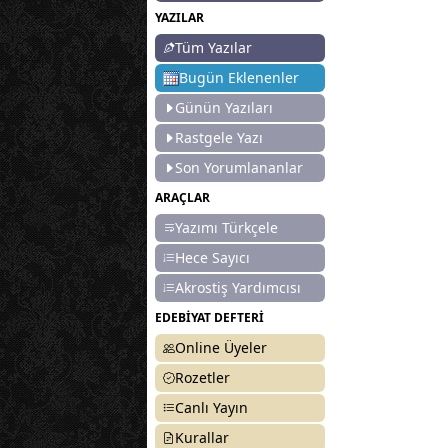
YAZILAR
Tüm Yazılar
Bugün Eklenenler
Günün Yazıları
Rastgele Yazı
Son Yorumlananlar
ARAÇLAR
Yazımı Türkçele
Hece Sayıcı
Akrostiş Yardımcısı
EDEBİYAT DEFTERİ
Online Üyeler
Rozetler
Canlı Yayın
Kurallar