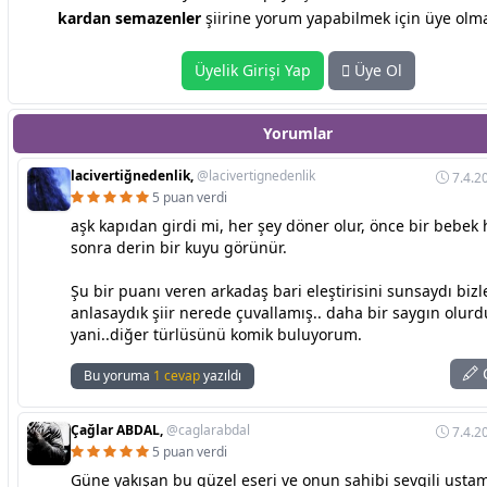
kardan semazenler
şiirine yorum yapabilmek için üye olmal
Üyelik Girişi Yap
Üye Ol
Yorumlar
lacivertiğnedenlik,
@lacivertignedenlik
7.4.2
5 puan verdi
aşk kapıdan girdi mi, her şey döner olur, önce bir bebek 
sonra derin bir kuyu görünür.
Şu bir puanı veren arkadaş bari eleştirisini sunsaydı bizl
anlasaydık şiir nerede çuvallamış.. daha bir saygın olurd
yani..diğer türlüsünü komik buluyorum.
C
Bu yoruma
1 cevap
yazıldı
Çağlar ABDAL,
@caglarabdal
7.4.2
5 puan verdi
Güne yakışan bu güzel eseri ve onun sahibi sevgili usta