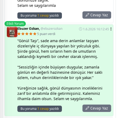
Gönlünüze sağlık.
Selam ve saygılarımla
Cevap Yaz
Bu yoruma
1 cevap
yazıldı
Etkili Yorum
Ebuzer Ozkan,
@ebuzerozkan
1.6.2026 16:12:45
5 puan verdi
“Gönül Taşı”, sade ama derin anlamlar taşıyan
dizeleriyle iç dünyaya yapılan bir yolculuk gibi.
Şiirde gönül, hem sırların hem de umutların
saklandığı kıymetli bir cevher olarak işlenmiş.
“Sessizliğin içinde büyüyen duygular, zamanla
gönlün en değerli hazinesine dönüşür. Her saklı
özlem, ruhun derinliklerinde bir ışık yakar.”
Yüreğinize sağlık, gönül dünyasının inceliklerini
zarif bir anlatımla dile getirmişsiniz. Kaleminiz
ilhamla daim olsun. Selam ve saygılarımla.
Cevap Yaz
Bu yoruma
1 cevap
yazıldı