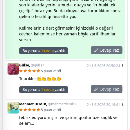
son kıtalarda yerini umuda, duaya ve "ruhtaki tek
çiçeğe" bırakıyor. Bu da okuyucuya karanlıktan sonra
gelen o ferahlığı hissettiriyor.
​Kelimeleriniz dert görmesin; içinizdeki o değerli
cevher, kaleminize her zaman böyle zarif ilhamlar
versin.
Cevap Yaz
Bu yoruma
1 cevap
yazıldı
Gülse,
@gulse1
1.6.2026 20:50:24
5 puan verdi
Tebrikler👏👏👏👏👏
Cevap Yaz
Bu yoruma
1 cevap
yazıldı
Mehmet DEMİR,
@mehmetdemir1
1.6.2026 20:19:41
5 puan verdi
tebrik ediyorum şiiri ve şairini gönlünüze sağlık ve
selam...