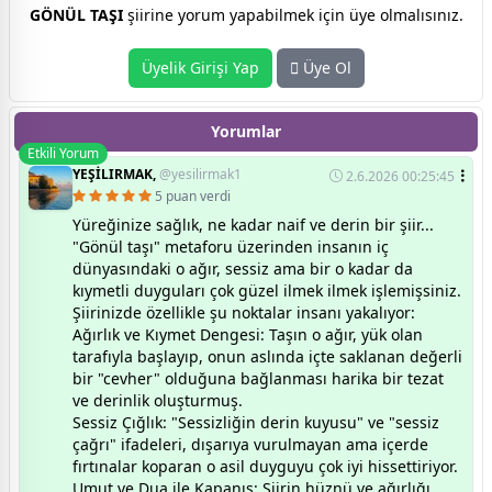
GÖNÜL TAŞI
şiirine yorum yapabilmek için üye olmalısınız.
Üyelik Girişi Yap
Üye Ol
Yorumlar
Etkili Yorum
YEŞİLIRMAK,
@yesilirmak1
2.6.2026 00:25:45
5 puan verdi
Yüreğinize sağlık, ne kadar naif ve derin bir şiir...
"Gönül taşı" metaforu üzerinden insanın iç
dünyasındaki o ağır, sessiz ama bir o kadar da
kıymetli duyguları çok güzel ilmek ilmek işlemişsiniz.
​Şiirinizde özellikle şu noktalar insanı yakalıyor:
​Ağırlık ve Kıymet Dengesi: Taşın o ağır, yük olan
tarafıyla başlayıp, onun aslında içte saklanan değerli
bir "cevher" olduğuna bağlanması harika bir tezat
ve derinlik oluşturmuş.
​Sessiz Çığlık: "Sessizliğin derin kuyusu" ve "sessiz
çağrı" ifadeleri, dışarıya vurulmayan ama içerde
fırtınalar koparan o asil duyguyu çok iyi hissettiriyor.
​Umut ve Dua ile Kapanış: Şiirin hüznü ve ağırlığı,