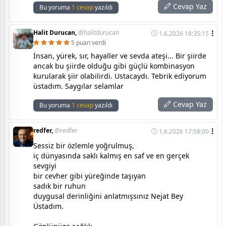
Cevap Yaz
Bu yoruma
1 cevap
yazıldı
Halit Durucan,
@halitdurucan
1.6.2026 18:35:15
5 puan verdi
İnsan, yürek, sır, hayaller ve sevda ateşi... Bir şiirde
ancak bu şiirde olduğu gibi güçlü kombinasyon
kurularak şiir olabilirdi. Ustacaydı. Tebrik ediyorum
üstadım. Saygılar selamlar
Cevap Yaz
Bu yoruma
1 cevap
yazıldı
redfer,
@redfer
1.6.2026 17:58:00
Sessiz bir özlemle yoğrulmuş,
iç dünyasında saklı kalmış en saf ve en gerçek
sevgiyi
bir cevher gibi yüreğinde taşıyan
sadık bir ruhun
duygusal derinliğini anlatmışsınız Nejat Bey
Üstadım.