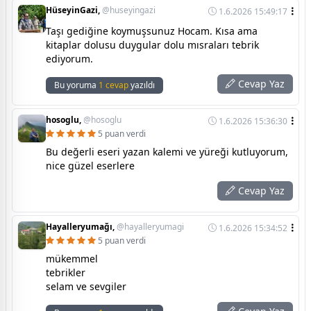
HüseyinGazi,
@huseyingazi
1.6.2026 15:49:17
Taşı gediğine koymuşsunuz Hocam. Kısa ama
kitaplar dolusu duygular dolu mısraları tebrik
ediyorum.
Cevap Yaz
Bu yoruma
1 cevap
yazıldı
hosoglu,
@hosoglu
1.6.2026 15:36:30
5 puan verdi
Bu değerli eseri yazan kalemi ve yüreği kutluyorum,
nice güzel eserlere
Cevap Yaz
Hayalleryumağı,
@hayalleryumagi
1.6.2026 15:34:52
5 puan verdi
mükemmel
tebrikler
selam ve sevgiler