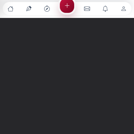
Türkiye'nin en büyük kültür sanat platformu
MENÜLER
Anasayfa
Keşfet
Şiirler
Hikayeler
Yazılar
İletiler
Forum
Nedir?
Ara
SİTE