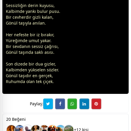
Sessizliğin derin kuyusu,
Kalbimde yankı bulur pusu.
Bir cevherdir gizli kalan,
Gönül taşıyla anılan.
Her nefeste bir iz bırakır,
Yüreğimde umut yakar.
Bir
sevda
nın sessiz çağrısı,
Gönül taşında saklı asısı.
Son dizede bir dua gizler,
Kalbimden yükselen sözler.
Gönül taşıdır en gerçek,
Ruhumda olan tek
çiçek
.
Paylaş:
20 Beğeni
+12 kişi