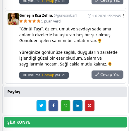
Cevap Yaz
Bu yoruma
1 cevap
yazıldı
Güneşin Kızı Zehra,
@gunesinkizi1
1.6.2026 15:29:45
5 puan verdi
“Gönül Taşı”, özlem, umut ve sevdayı sade ama
anlamlı dizelerle buluşturan hoş bir şiir olmuş.
Gönülden gelen samimi bir anlatım var.🌻
Yüreğinize gönlünüze sağlık, duyguların zarafetle
işlendiği güzel bir eser okudum. Selam ve
saygılarımla hocam. Sağlıcakla mutlu kalınız.🌻
Cevap Yaz
Bu yoruma
1 cevap
yazıldı
Paylaş
ŞİİR KÜNYE