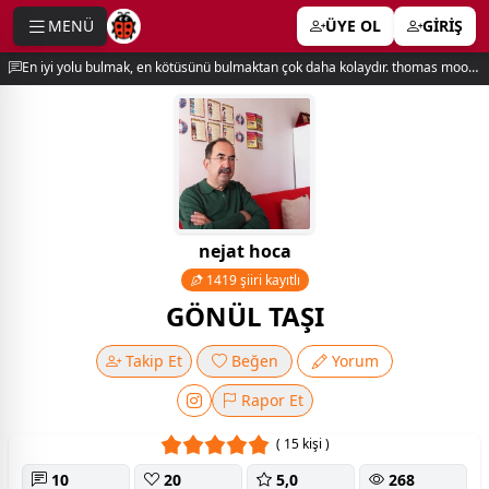
MENÜ
ÜYE OL
GİRİŞ
e menu
En iyi yolu bulmak, en kötüsünü bulmaktan çok daha kolaydır. thomas moore
nejat hoca
1419 şiiri kayıtlı
GÖNÜL TAŞI
Takip Et
Beğen
Yorum
Rapor Et
( 15 kişi )
10
20
5,0
268