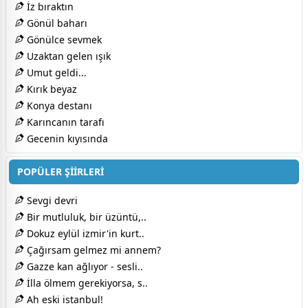
İz bıraktın
Gönül baharı
Gönülce sevmek
Uzaktan gelen ışık
Umut geldi...
Kırık beyaz
Konya destanı
Karıncanın tarafı
Gecenin kıyısında
POPÜLER ŞİİRLERİ
Sevgi devri
Bir mutluluk, bir üzüntü,..
Dokuz eylül izmir'in kurt..
Çağırsam gelmez mi annem?
Gazze kan ağlıyor - sesli..
İlla ölmem gerekiyorsa, s..
Ah eski istanbul!