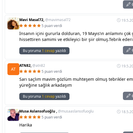
C
Mavi Masal72,
@mavimasal72
19.5.2
5 puan verdi
İnsanın içini gururla dolduran, 19 Mayıs’ın anlamını çok 
hissettiren samimi ve etkileyici bir şiir olmuş.Tebrik eder
C
Bu yoruma
1 cevap
yazıldı
ATN82,
@atn82
19.5.2
AT
5 puan verdi
Sarı saçlım mavim gözlüm muhteşem olmuş tebrikler e
yüreğine sağlık arkadaşım
C
Bu yoruma
1 cevap
yazıldı
Musa Aslansofuoğlu ,
@musaaslansofuoglu
18.5.2
5 puan verdi
Harika