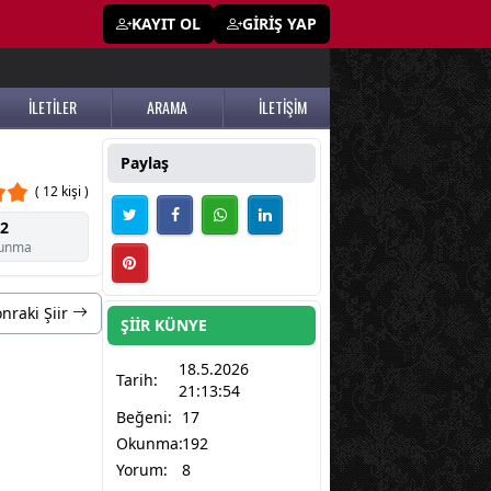
KAYIT OL
GİRİŞ YAP
İLETİLER
ARAMA
İLETİŞİM
Paylaş
( 12 kişi )
2
unma
nraki Şiir
ŞİİR KÜNYE
18.5.2026
Tarih:
21:13:54
Beğeni:
17
Okunma:
192
Yorum:
8