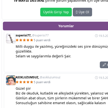
19 MAYIS DESTANI
şiirine yorum yapabilmek için üye olmal
Üyelik Girişi Yap
Üye Ol
Yorumlar
superisi77,
@superisi77
19.5.2
5 puan verdi
Milli duygu ile yazılmış, yüreğinizdeki ses şiire dönüşmü
güzellikte.
Selam ve saygılarımla değerli Şair.
C
ASIKLUZUMSUZ,
@asikluzumsuz
19.5.2
5 puan verdi
Güzel şiir
Biz de okuduk, kutladık ve alkışladık yürekten, yalansız ve
Gönlün abat olsun, tüm şiirlerin mükemmel ve birer ŞA
Sonsuzluğun sahibine emanet olasın, sağlıcakla kalasın