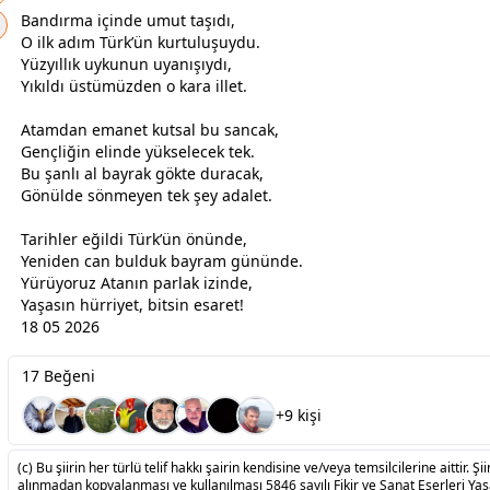
​Bandırma içinde umut taşıdı,
O ilk adım Türk’ün kurtuluşuydu.
Yüzyıllık
uyku
nun uyanışıydı,
Yıkıldı üstümüzden o kara illet.
​Atamdan emanet kutsal bu sancak,
Gençliğin elinde yükselecek tek.
Bu şanlı al bayrak gökte duracak,
Gönülde sönmeyen tek şey adalet.
​Tarihler eğildi Türk’ün önünde,
Yeniden can bulduk
bayram
gününde.
Yürüyoruz Atanın parlak izinde,
Yaşasın hürriyet, bitsin esaret!
18 05 2026
17 Beğeni
+9 kişi
(c) Bu şiirin her türlü telif hakkı şairin kendisine ve/veya temsilcilerine aittir. Şiir
alınmadan kopyalanması ve kullanılması 5846 sayılı Fikir ve Sanat Eserleri Ya