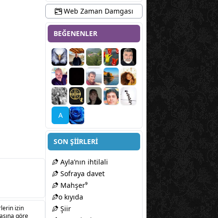
Web Zaman Damgası
BEĞENENLER
A
SON ŞİİRLERİ
Ayla’nın ihtilali
Sofraya davet
Mahşer⁹
​o kıyıda
lerin izin
Şiir
sasına göre