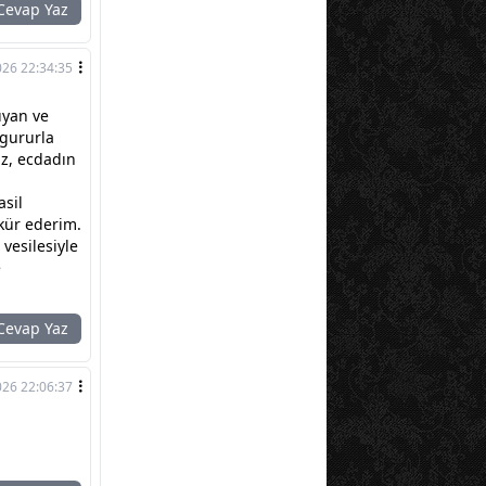
evap Yaz
026 22:34:35
ıyan ve
 gururla
z, ecdadın
asil
kkür ederim.
vesilesiyle
e
evap Yaz
026 22:06:37