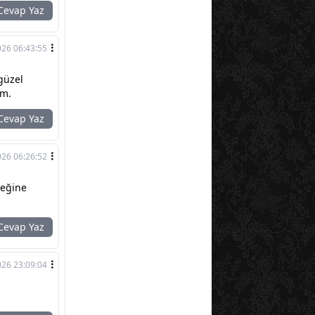
evap Yaz
026 06:43:55
güzel
im.
evap Yaz
026 06:26:52
meğine
evap Yaz
026 23:09:04