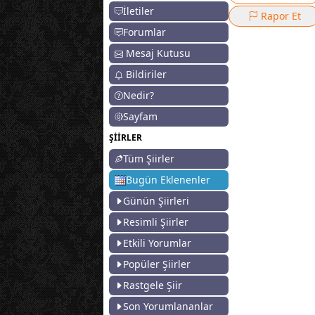
İletiler
Rapor Et
Forumlar
Mesaj Kutusu
Bildiriler
Nedir?
Sayfam
ŞİİRLER
Tüm Şiirler
Bugün Eklenenler
Günün Şiirleri
Resimli Şiirler
Etkili Yorumlar
Popüler Şiirler
Rastgele Şiir
Son Yorumlananlar