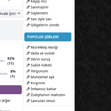
Kayıp inci
Sanmıştım
Söylemem
nraki Şiiri
Sen öyle san
Gölgelerin izinde
POPÜLER ŞİİRLERİ
Mürekkep kesiği
Veda ve vuslat
92%
Derin vuruş
(11)
Sükût nöbeti
Yorgunum
8%
(1)
Muhtemel aşk
Kırgınım
İmkansız bahar
Züleyha’nın mahzeni
zi diğer
Savrulan ömür