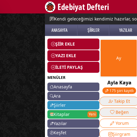
e menu
Kendi geleceğimizi kendimiz hazırlar, so
ANASAYFA
ŞİİRLER
YAZILAR
ŞİİR EKLE
YAZI EKLE
Ay
İLETİ PAYLAŞ
MENÜLER
Ayla Kaya
Anasayfa
175 şiiri kayıtlı
Ara
Takip Et
Şiirler
Beğen
Kitaplar
Yeni
Yorum
Yazılar
Keşfet
Şiirgram