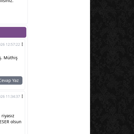
ısınız.
026 12:57:22
ş. Müthiş
evap Yaz
026 11:34:37
 riyasız
HESER olsun