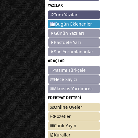
YAZILAR
Tüm Yazılar
Bugün Eklenenler
Günün Yazıları
Rastgele Yazı
Son Yorumlananlar
ARAÇLAR
Yazımı Türkçele
Hece Sayıcı
Akrostiş Yardımcısı
EDEBİYAT DEFTERİ
Online Üyeler
Rozetler
Canlı Yayın
Kurallar