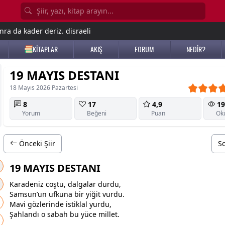
nra da kader deriz. disraeli
KİTAPLAR
AKIŞ
FORUM
NEDİR?
19 MAYIS DESTANI
18 Mayıs 2026 Pazartesi
8
17
4,9
19
Yorum
Beğeni
Puan
Ok
Önceki Şiir
So
19 MAYIS DESTANI
Karadeniz coştu, dalgalar durdu,
Samsun
’un ufkuna bir yiğit vurdu.
Mavi gözlerinde istiklal yurdu,
Şahlandı o sabah bu yüce millet.