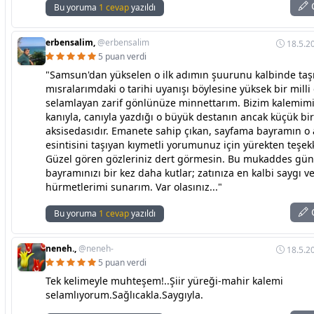
C
Bu yoruma
1 cevap
yazıldı
erbensalim,
@erbensalim
18.5.2
5 puan verdi
"Samsun'dan yükselen o ilk adımın şuurunu kalbinde taş
mısralarımdaki o tarihi uyanışı böylesine yüksek bir milli
selamlayan zarif gönlünüze minnettarım. Bizim kalemimi
kanıyla, canıyla yazdığı o büyük destanın ancak küçük bir
aksisedasıdır. Emanete sahip çıkan, sayfama bayramın o 
esintisini taşıyan kıymetli yorumunuz için yürekten teşe
Güzel gören gözleriniz dert görmesin. Bu mukaddes gün 
bayramınızı bir kez daha kutlar; zatınıza en kalbi saygı v
hürmetlerimi sunarım. Var olasınız..."
C
Bu yoruma
1 cevap
yazıldı
neneh.,
@neneh-
18.5.2
5 puan verdi
Tek kelimeyle muhteşem!..Şiir yüreği-mahir kalemi
selamlıyorum.Sağlıcakla.Saygıyla.