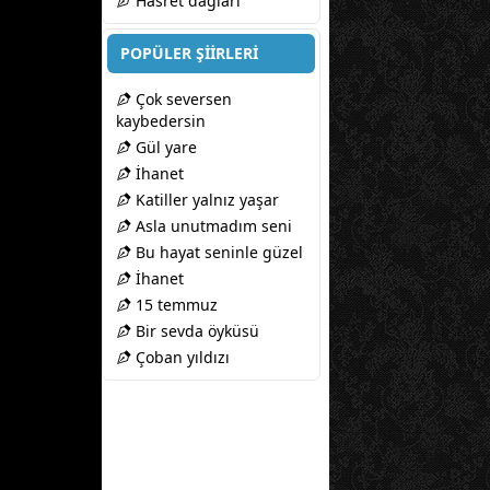
Hasret dağları
POPÜLER ŞİİRLERİ
Çok seversen
kaybedersin
Gül yare
İhanet
Katiller yalnız yaşar
Asla unutmadım seni
Bu hayat seninle güzel
İhanet
15 temmuz
Bir sevda öyküsü
Çoban yıldızı