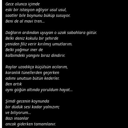
Gece olunca içimde
eski bir istasyon ağlıyor usul usul,
saatler bile boynunu büküp susuyor.
Beni de al
mavi
tren…
Dağların ardından uyuyan o uzak sabahlara götür.
Belki deniz kokulu bir şehirde
yeniden filiz verir kırılmış umutlarım.
Belki
yağmur
iner de
kalbimdeki yangını biraz dindirir.
Raylar uzadıkça küçülsün acılarım,
karanlık tünellerden geçerken
adımı unutsun bütün kederler.
Ben artık
aynı göğün altında yoruldum hayat…
Şimdi
gece
nin koynunda
bir düdük sesi kadar yalnızım;
ve biliyorum…
Bazı insanlar
ancak giderken tamamlanır.