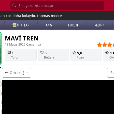
tan çok daha kolaydır. thomas moore
KİTAPLAR
AKIŞ
FORUM
NEDİR?
MAVİ TREN
13 Mayıs 2026 Çarşamba
1
3
5,0
13
Yorum
Beğeni
Puan
Ok
T
Önceki Şiir
So