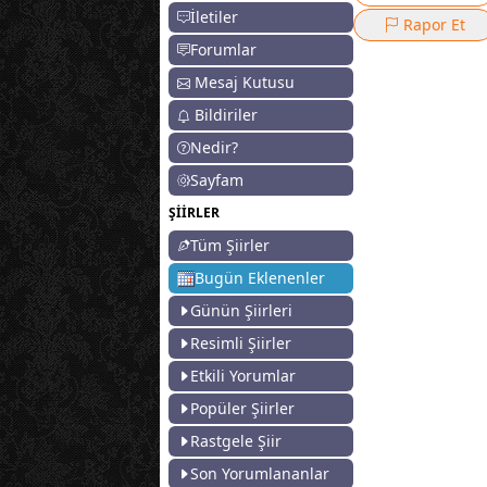
İletiler
Rapor Et
Forumlar
Mesaj Kutusu
Bildiriler
Nedir?
Sayfam
ŞİİRLER
Tüm Şiirler
Bugün Eklenenler
Günün Şiirleri
Resimli Şiirler
Etkili Yorumlar
Popüler Şiirler
Rastgele Şiir
Son Yorumlananlar