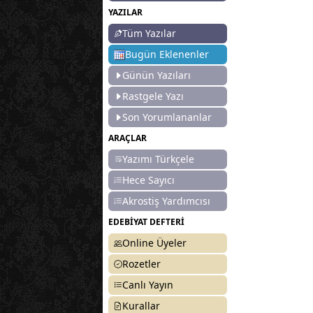
YAZILAR
Tüm Yazılar
Bugün Eklenenler
Günün Yazıları
Rastgele Yazı
Son Yorumlananlar
ARAÇLAR
Yazımı Türkçele
Hece Sayıcı
Akrostiş Yardımcısı
EDEBİYAT DEFTERİ
Online Üyeler
Rozetler
Canlı Yayın
Kurallar