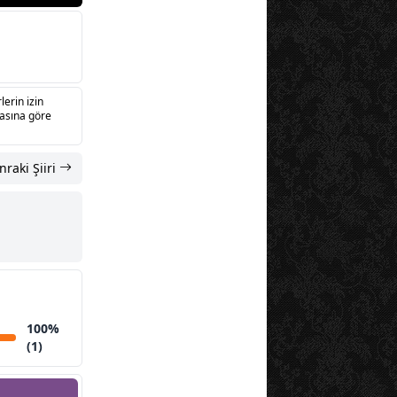
lerin izin
sasına göre
nraki Şiiri
100%
(1)