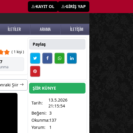
KAYIT OL
GİRİŞ YAP
İLETİLER
ARAMA
İLETİŞİM
Paylaş
( 1 kişi )
7
unma
nraki Şiir
ŞİİR KÜNYE
13.5.2026
Tarih:
21:15:54
Beğeni:
3
Okunma:
137
Yorum:
1