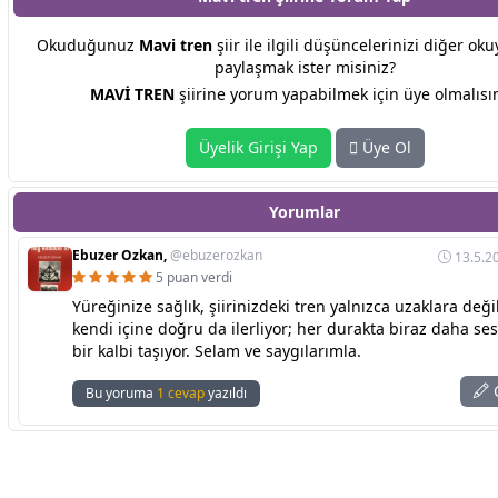
Okuduğunuz
Mavi tren
şiir ile ilgili düşüncelerinizi diğer oku
paylaşmak ister misiniz?
MAVİ TREN
şiirine yorum yapabilmek için üye olmalısın
Üyelik Girişi Yap
Üye Ol
Yorumlar
Ebuzer Ozkan,
@ebuzerozkan
13.5.2
5 puan verdi
Yüreğinize sağlık, şiirinizdeki tren yalnızca uzaklara deği
kendi içine doğru da ilerliyor; her durakta biraz daha se
bir kalbi taşıyor. Selam ve saygılarımla.
C
Bu yoruma
1 cevap
yazıldı