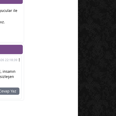
yucular ile
ız.
026 22:18:39
l, insanın
ssizleşen
evap Yaz