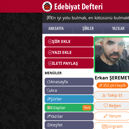
e menu
En iyi yolu bulmak, en kötüsünü bulmak
ANASAYFA
ŞİİRLER
YAZILAR
ŞİİR EKLE
YAZI EKLE
İLETİ PAYLAŞ
MENÜLER
Erkan ŞEREME
Anasayfa
352 şiiri kayıtlı
Ara
Takip Et
Şiirler
Beğen
Kitaplar
Yeni
Yorum
Yazılar
Keşfet
Şiirgram