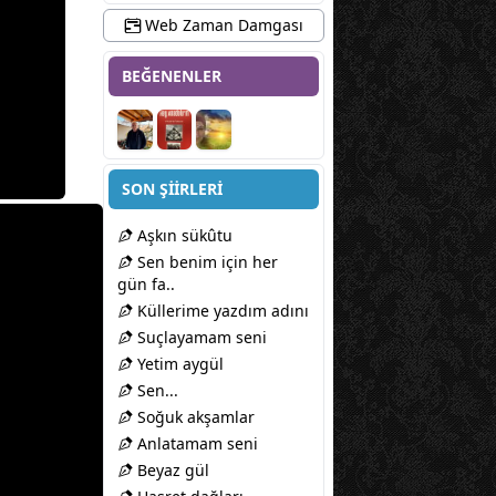
Web Zaman Damgası
BEĞENENLER
SON ŞİİRLERİ
Aşkın sükûtu
Sen benim için her
gün fa..
Küllerime yazdım adını
Suçlayamam seni
Yetim aygül
Sen...
Soğuk akşamlar
Anlatamam seni
Beyaz gül