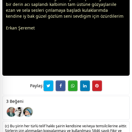
bir derin acı saplandı kalbimin tam üstüne gözyaşlarıile
ezan ve sela sesleri çınlamaya başladı kulaklarımda
kendine iy bak güzel gözlüm seni sevdigim için özürdilerim
Erkan Şeremet
Paylaş:
3 Beğeni
(c) Bu şiirin her türlü telif hakkı şairin kendisine ve/veya temsilcilerine aittir.
Şiirlerin izin alınmadan kopyalanması ve kullanılması 5846 sayılı Fikir ve