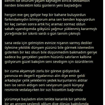
benim ise onurum yaşam kaynağım biricik
sevda
mdın
nerden bilecektim kötü günlerin yeni başladığını
hergün eve geç geliyor hep bir bahane buluyordun
farkındamıydın bilmiyorum ama sen benden kopuyordun
bir kaç
zaman
sonra artık hiç aramaz sormaz oldun
sabah uyandıgımda gökyüzü
yağmur
yüklenmiş kararmıştı
yüreğimde bir sıkıntı vardı o gün tainim çıkmıştı
sana veda için gelmiştim evinize nişanın varmış dediler
öylesine yıkıldıki
dünya
m yüzünü bile görmek istemedim
giderken bir kez olsun bile düşünmedim bakmadım geriye
sadece bu gerçekleri yazdım
hüzün
lü satırların kalbine
gidiyorum güzel bakışlım seni sevdigim için özürdilerim
bir cuma akşamıydı zorlu bir göreve gidiyorduk
yanınıza en degerli eşyalarınızı alın diye emir geldi
arkadaşlar çelik yeleklerini yedek kurşunlarını aldılar
ben ise senin aldıgın seni seviyorum yazılı künyeyi
resminle vedalaşırken bir sızı hissettim bağrımda
yürümeye başladım elim tetikte karanlık bir şehirde
bir an
anne
m seslendi oğlum diye dönüp baktığımda