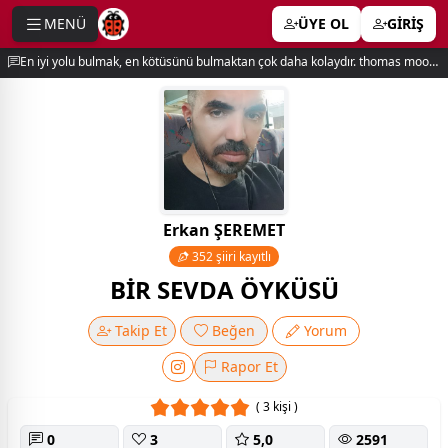
MENÜ
ÜYE OL
GİRİŞ
e menu
En iyi yolu bulmak, en kötüsünü bulmaktan çok daha kolaydır. thomas moore
Erkan ŞEREMET
352 şiiri kayıtlı
BİR SEVDA ÖYKÜSÜ
Takip Et
Beğen
Yorum
Rapor Et
( 3 kişi )
0
3
5,0
2591