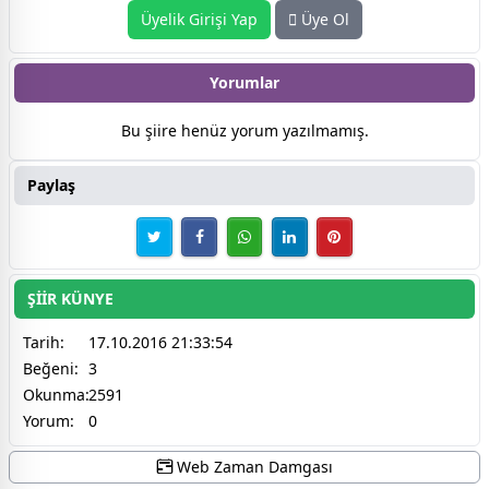
Üyelik Girişi Yap
Üye Ol
Yorumlar
Bu şiire henüz yorum yazılmamış.
Paylaş
ŞİİR KÜNYE
Tarih:
17.10.2016 21:33:54
Beğeni:
3
Okunma:
2591
Yorum:
0
Web Zaman Damgası