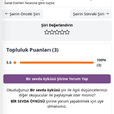
Sanat Eserleri Yasasına göre suçtur.
Şairin Önceki Şiiri
Şairin Sonraki Şiiri
Şiiri Değerlendirin
Topluluk Puanları (3)
100%
5.0
(3)
Bir sevda öyküsü Şiirine
Yorum Yap
Okuduğunuz
Bir sevda öyküsü
şiir ile ilgili düşüncelerinizi
diğer okuyucular ile paylaşmak ister misiniz?
BİR SEVDA ÖYKÜSÜ
şiirine yorum yapabilmek için üye
olmalısınız.