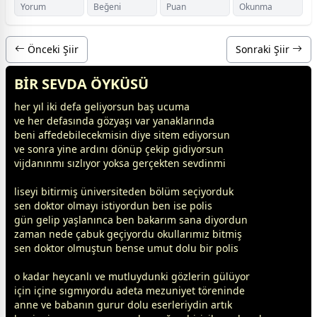
Yorum
Beğeni
Puan
Okunma
Önceki Şiir
Sonraki Şiir
BİR SEVDA ÖYKÜSÜ
her yıl iki defa geliyorsun baş ucuma
ve her defasında
gözyaşı
var yanaklarında
beni affedebilecekmisin diye sitem ediyorsun
ve sonra yine ardını dönüp çekip gidiyorsun
vijdanınmı sızlıyor yoksa gerçekten sevdinmi
liseyi bitirmiş üniversiteden b
ölüm
seçiyorduk
sen doktor olmayı istiyordun ben ise polis
gün gelip yaşlanınca ben bakarım sana diyordun
zaman
nede çabuk geçiyordu okullarımız bitmiş
sen doktor olmuştun bense umut dolu bir polis
o kadar heycanlı ve mutluydunki gözlerin
gül
üyor
için içine sıgmıyordu adeta mezuniyet töreninde
anne
ve
baba
nın gurur dolu eserleriydin artık