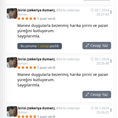
.birisi.(zekeriya duman),
@birisi-zekeriya-
30.1.2024
duman
20:27:42
5 puan verdi
Manevi duygularla bezenmiş harika şiirini ve yazan
yüreğini kutluyorum.
Saygılarımla.
Cevap Yaz
Bu yoruma
1 cevap
yazıldı
.birisi.(zekeriya duman),
@birisi-zekeriya-
30.1.2024
duman
20:26:48
5 puan verdi
Manevi duygularla bezenmiş harika şiirini ve yazan
yüreğini kutluyorum.
Saygılarımla.
Cevap Yaz
.birisi.(zekeriya duman),
@birisi-zekeriya-
30.1.2024
duman
20:26:25
5 puan verdi