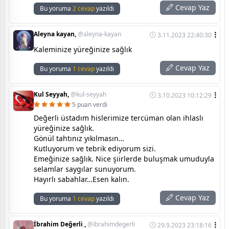
Cevap Yaz
Bu yoruma
2 cevap
yazıldı
Aleyna kayan,
@aleyna-kayan
3.11.2023 22:40:30
Kaleminize yüreğinize sağlık
Cevap Yaz
Bu yoruma
1 cevap
yazıldı
Kul Seyyah,
@kul-seyyah
3.10.2023 10:12:29
5 puan verdi
Değerli üstadım hislerimize tercüman olan ihlaslı
yüreğinize sağlık.
Gönül tahtınız yıkılmasın…
Kutluyorum ve tebrik ediyorum sizi.
Emeğinize sağlık. Nice şiirlerde buluşmak umuduyla
selamlar saygılar sunuyorum.
Hayırlı sabahlar…Esen kalın.
Cevap Yaz
Bu yoruma
1 cevap
yazıldı
İbrahim Değerli ,
@ibrahimdegerli
29.9.2023 23:18:16