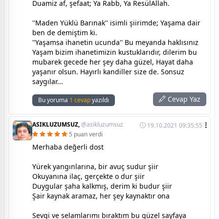
Duamiz af, şefaat; Ya Rabb, Ya ResülAllah.
''Maden Yüklü Barınak'' isimli şiirimde; Yaşama dair
ben de demiştim ki.
''Yaşamsa ihanetin ucunda'' Bu meyanda haklısınız
Yaşam bizim ihanetimizin kustuklarıdır, dilerim bu
mubarek gecede her şey daha güzel, Hayat daha
yaşanır olsun. Hayırlı kandiller size de. Sonsuz
saygılar...
Cevap Yaz
Bu yoruma
1 cevap
yazıldı
ASIKLUZUMSUZ,
@asikluzumsuz
19.10.2021 09:35:55
5 puan verdi
Merhaba değerli dost
Yürek yangınlarına, bir avuç sudur şiir
Okuyanına ilaç, gerçekte o dur şiir
Duygular şaha kalkmış, derim ki budur şiir
Şair kaynak aramaz, her şey kaynaktır ona
Sevgi ve selamlarımı bıraktım bu güzel sayfaya