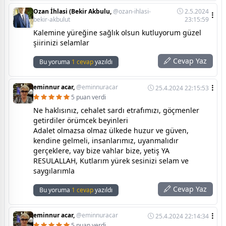
Ozan İhlasi (Bekir Akbulu,
@ozan-ihlasi-
2.5.2024
bekir-akbulut
23:15:59
Kalemine yüreğine sağlık olsun kutluyorum güzel
şiirinizi selamlar
Cevap Yaz
Bu yoruma
1 cevap
yazıldı
eminnur acar,
@eminnuracar
25.4.2024 22:15:53
5 puan verdi
Ne haklısınız, cehalet sardı etrafımızı, göçmenler
getirdiler örümcek beyinleri
Adalet olmazsa olmaz ülkede huzur ve güven,
kendine gelmeli, insanlarımız, uyanmalıdır
gerçeklere, vay bize vahlar bize, yetiş YA
RESULALLAH, Kutlarım yürek sesinizi selam ve
saygılarımla
Cevap Yaz
Bu yoruma
1 cevap
yazıldı
eminnur acar,
@eminnuracar
25.4.2024 22:14:34
5 puan verdi