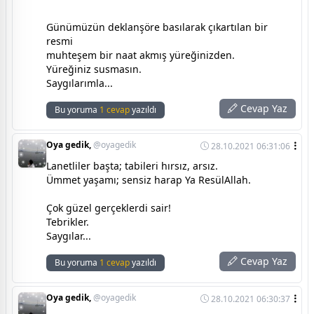
Günümüzün deklanşöre basılarak çıkartılan bir
resmi
muhteşem bir naat akmış yüreğinizden.
Yüreğiniz susmasın.
Saygılarımla...
Cevap Yaz
Bu yoruma
1 cevap
yazıldı
Oya gedik,
@oyagedik
28.10.2021 06:31:06
Lanetliler başta; tabileri hırsız, arsız.
Ümmet yaşamı; sensiz harap Ya ResülAllah.
Çok güzel gerçeklerdi sair!
Tebrikler.
Saygılar...
Cevap Yaz
Bu yoruma
1 cevap
yazıldı
Oya gedik,
@oyagedik
28.10.2021 06:30:37