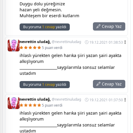
Duygu dolu yüreğinize
hazan yeli değmesin.
Muhteşem bir eserdi kutlarım
Cevap Yaz
Bu yoruma
1 cevap
yazıldı
nevrettin uludağ,
@nevrettinuludag
19.12.2021 01:38:53
5 puan verdi
ihlaslı yürekten gelen harıka şiiri yazan şairi ayakta
alkışlıyorum
_____________________saygılarımla sonsuz selamlar
ustadım
Cevap Yaz
Bu yoruma
1 cevap
yazıldı
nevrettin uludağ,
@nevrettinuludag
19.12.2021 01:37:50
5 puan verdi
ihlaslı yürekten gelen harıka şiiri yazan şairi ayakta
alkışlıyorum
_____________________saygılarımla sonsuz selamlar
ustadım