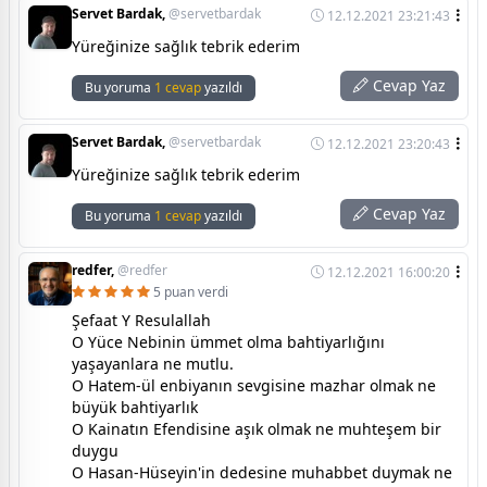
Servet Bardak,
@servetbardak
12.12.2021 23:21:43
Yüreğinize sağlık tebrik ederim
Cevap Yaz
Bu yoruma
1 cevap
yazıldı
Servet Bardak,
@servetbardak
12.12.2021 23:20:43
Yüreğinize sağlık tebrik ederim
Cevap Yaz
Bu yoruma
1 cevap
yazıldı
redfer,
@redfer
12.12.2021 16:00:20
5 puan verdi
Şefaat Y Resulallah
O Yüce Nebinin ümmet olma bahtiyarlığını
yaşayanlara ne mutlu.
O Hatem-ül enbiyanın sevgisine mazhar olmak ne
büyük bahtiyarlık
O Kainatın Efendisine aşık olmak ne muhteşem bir
duygu
O Hasan-Hüseyin'in dedesine muhabbet duymak ne