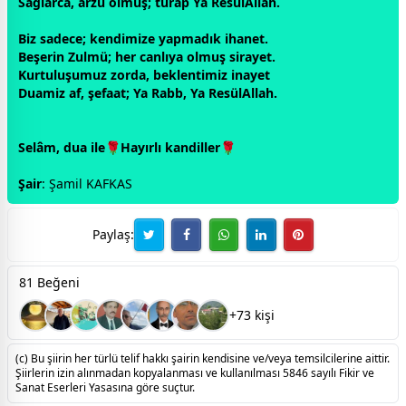
Sağlarca, arzu olmuş; turap Ya Resül
Allah
.
Biz sadece; kendimize yapmadık ihanet.
Beşerin Zulmü; her canlıya olmuş sirayet.
Kurtuluşumuz zorda, beklentimiz inayet
Duamiz af, şefaat; Ya Rabb, Ya Resül
Allah
.
Selâm, dua ile🌹Hayırlı kandiller🌹
Şair
: Şamil KAFKAS
Paylaş:
81 Beğeni
+73 kişi
(c) Bu şiirin her türlü telif hakkı şairin kendisine ve/veya temsilcilerine aittir.
Şiirlerin izin alınmadan kopyalanması ve kullanılması 5846 sayılı Fikir ve
Sanat Eserleri Yasasına göre suçtur.