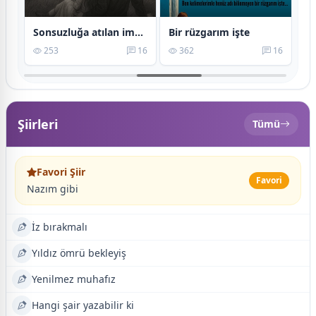
i
Sonsuzluğa atılan imzam
Bir rüzgarım işte
Ka
15
253
16
362
16
Şiirleri
Tümü
Favori Şiir
Favori
Nazım gibi
İz bırakmalı
Yıldız ömrü bekleyiş
Yenilmez muhafız
Hangi şair yazabilir ki