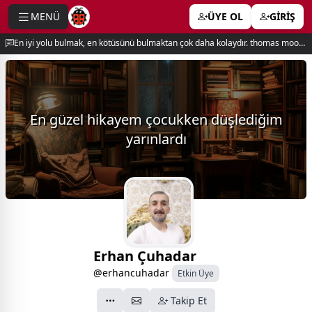
MENÜ
ÜYE OL
GİRİŞ
e menu
En iyi yolu bulmak, en kötüsünü bulmaktan çok daha kolaydır. thomas moore
En güzel hikayem çocukken düşlediğim
yarınlardı
Erhan Çuhadar
@erhancuhadar
Etkin Üye
Takip Et