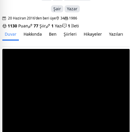
Şair
Yazar
20 Haziran 2016'den beri üye
34
1986
1130
Puan
77
Şiir
1
Yazı
1
İleti
Duvar
Hakkında
Ben
Şiirleri
Hikayeler
Yazıları
İ