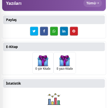
Yazıları
Tümü
Paylaş
E-Kitap
E-şiir Kitabı
E-yazı Kitabı
İstatistik