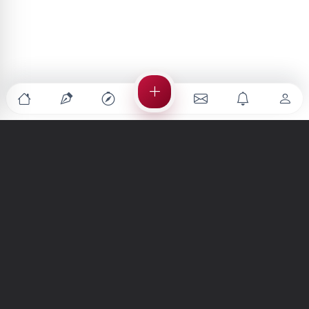
Türkiye'nin en büyük kültür sanat platformu
MENÜLER
Anasayfa
Keşfet
Şiirler
Hikayeler