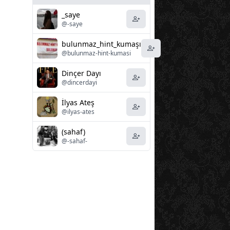
_saye
@-saye
bulunmaz_hint_kumaşı
@bulunmaz-hint-kumasi
Dinçer Dayı
@dincerdayi
İlyas Ateş
@ilyas-ates
(sahaf)
@-sahaf-