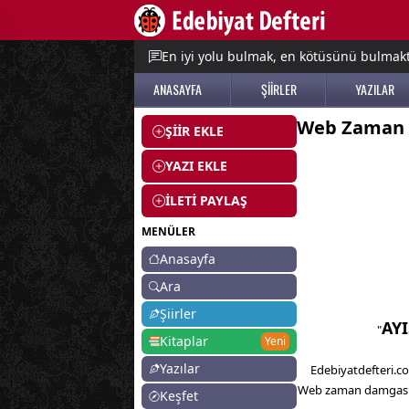
e menu
En iyi yolu bulmak, en kötüsünü bulmak
ANASAYFA
ŞİİRLER
YAZILAR
Web Zaman
ŞİİR EKLE
YAZI EKLE
İLETİ PAYLAŞ
MENÜLER
Anasayfa
Ara
Şiirler
AYI
"
Kitaplar
Yeni
Yazılar
Edebiyatdefteri.co
Web zaman damgası il
Keşfet