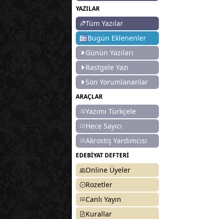
YAZILAR
Tüm Yazılar
Bugün Eklenenler
Günün Yazıları
Rastgele Yazı
Son Yorumlananlar
ARAÇLAR
Yazımı Türkçele
Hece Sayıcı
Akrostiş Yardımcısı
EDEBİYAT DEFTERİ
Online Üyeler
Rozetler
Canlı Yayın
Kurallar