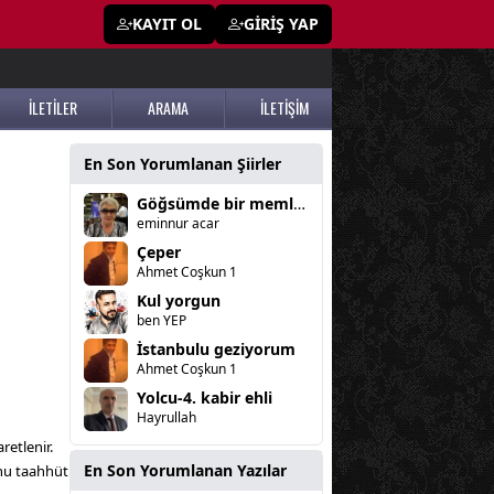
KAYIT OL
GİRİŞ YAP
İLETİLER
ARAMA
İLETİŞİM
En Son Yorumlanan Şiirler
Göğsümde bir memleket yanıyor
eminnur acar
Çeper
Ahmet Coşkun 1
Kul yorgun
ben YEP
İstanbulu geziyorum
Ahmet Coşkun 1
Yolcu-4. kabir ehli
Hayrullah
retlenir.
En Son Yorumlanan Yazılar
unu taahhüt