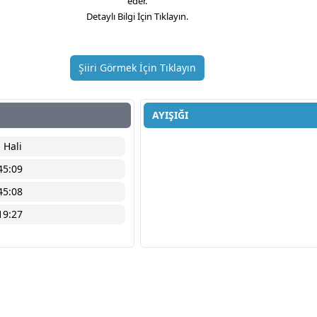
eder.
Detaylı Bilgi İçin Tıklayın.
Şiiri Görmek İçin Tıklayın
AYIŞIĞI
 Hali
45:09
45:08
19:27