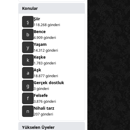
Konular
Şiir
ş
118.268 gönderi
Bence
b
4.909 gönderi
Yaşam
y
14.312 gönderi
Keşke
k
1.783 gönderi
Aşk
a
18.877 gönderi
Gerçek dostluk
g
3 gönderi
Felsefe
f
3.876 gönderi
Nihali tarz
n
207 gönderi
Yükselen Üyeler