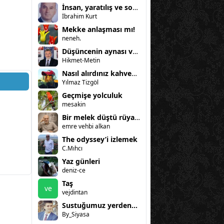
İnsan, yaratılış ve sorumluluk
İbrahim Kurt
Mekke anlaşması mı!
neneh.
Düşüncenin aynası ve kadın
Hikmet-Metin
Nasıl alırdınız kahvenizi?
Yılmaz Tizgöl
Geçmişe yolculuk
mesakin
Bir melek düştü rüyama
emre vehbi alkan
The odyssey’i izlemek
C.Mıhcı
Yaz günleri
deniz-ce
Taş
ve
vejdintan
Sustuğumuz yerden...
By_Siyasa