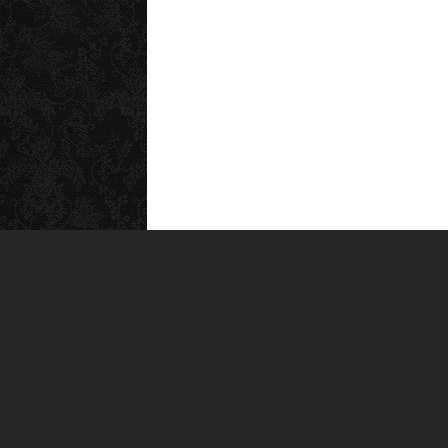
MEN
Anas
Türkiye'nin en büyük kültür sanat
Şiirl
platformu
Yazı