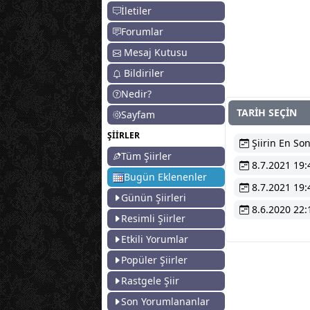
İletiler
Forumlar
Mesaj Kutusu
Bildiriler
Nedir?
TARİH SEÇİN
Sayfam
ŞİİRLER
Şiirin En Son
Tüm Şiirler
8.7.2021 19:
Bugün Eklenenler
8.7.2021 19:
Günün Şiirleri
8.6.2020 22:
Resimli Şiirler
Etkili Yorumlar
Popüler Şiirler
Rastgele Şiir
Son Yorumlananlar