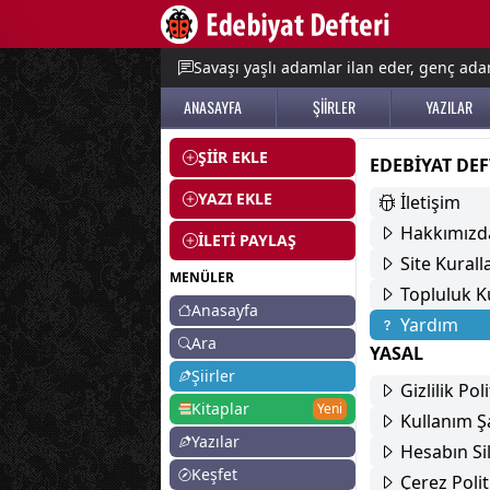
e menu
Savaşı yaşlı adamlar ilan eder, genç adam
ANASAYFA
ŞİİRLER
YAZILAR
ŞİİR EKLE
EDEBIYAT DEF
YAZI EKLE
İletişim
Hakkımızd
İLETİ PAYLAŞ
Site Kurall
MENÜLER
Topluluk Ku
Anasayfa
Yardım
Ara
YASAL
Şiirler
Gizlilik Pol
Kitaplar
Yeni
Kullanım Şa
Yazılar
Hesabın Si
Keşfet
Çerez Polit