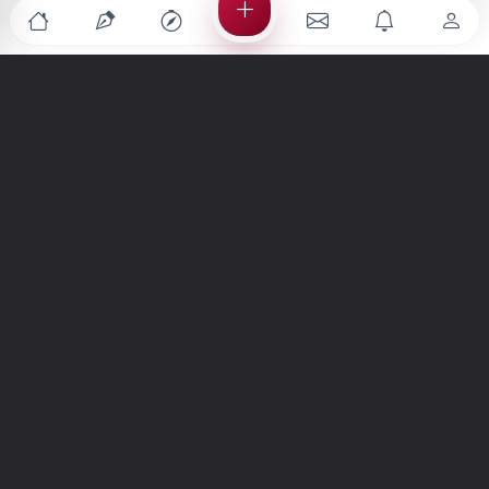
Türkiye'nin en büyük kültür sanat platformu
MENÜLER
Anasayfa
Keşfet
Şiirler
Hikayeler
Yazılar
İletiler
Forum
Nedir?
Ara
SİTE