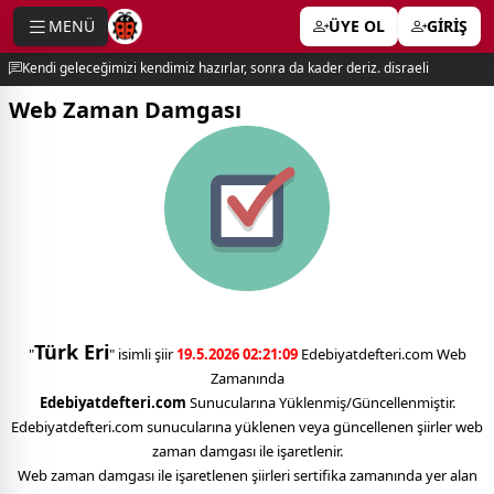
MENÜ
ÜYE OL
GİRİŞ
e menu
Kendi geleceğimizi kendimiz hazırlar, sonra da kader deriz. disraeli
Web Zaman Damgası
Türk Eri
"
" isimli şiir
19.5.2026 02:21:09
Edebiyatdefteri.com Web
Zamanında
Edebiyatdefteri.com
Sunucularına Yüklenmiş/Güncellenmiştir.
Edebiyatdefteri.com sunucularına yüklenen veya güncellenen şiirler web
zaman damgası ile işaretlenir.
Web zaman damgası ile işaretlenen şiirleri sertifika zamanında yer alan