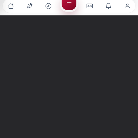
Türkiye'nin en büyük kültür sanat platformu
MENÜLER
Anasayfa
Keşfet
Şiirler
Hikayeler
Yazılar
İletiler
Forum
Nedir?
Ara
SİTE