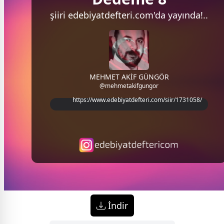
şiiri
edebiyatdefteri.com'da
yayında!..
MEHMET AKİF GÜNGÖR
@mehmetakifgungor
https://www.edebiyatdefteri.com/siir/1731058/
İndir