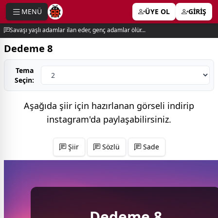
MENÜ
ÜYE OL
GİRİŞ
e menu
Savaşı yaşlı adamlar ilan eder, genç adamlar ölür...
Dedeme 8
Tema
Seçin:
Aşağıda şiir için hazırlanan görseli indirip
instagram'da
paylaşabilirsiniz.
Şiir
Sözlü
Sade
Dedeme 8