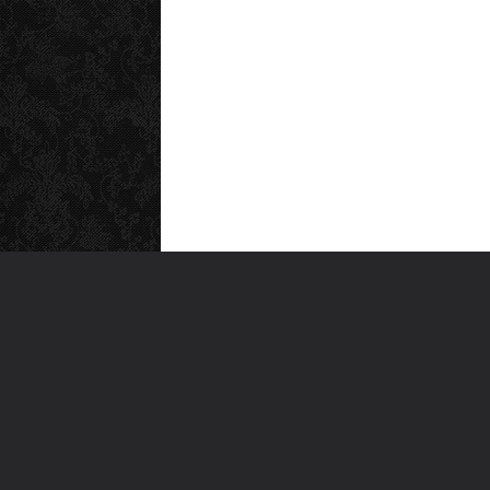
MEN
Anas
Türkiye'nin en büyük kültür sanat
Şiirl
platformu
Yazı