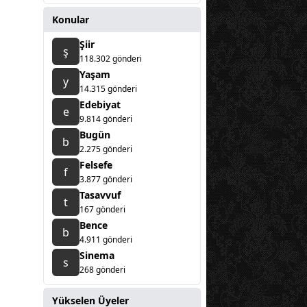
Konular
Şiir
ş
118.302 gönderi
Yaşam
y
14.315 gönderi
Edebiyat
e
9.814 gönderi
Bugün
b
2.275 gönderi
Felsefe
f
3.877 gönderi
Tasavvuf
t
167 gönderi
Bence
b
4.911 gönderi
Sinema
s
268 gönderi
Yükselen Üyeler