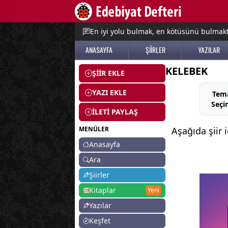
e menu
En iyi yolu bulmak, en kötüsünü bulmak
ANASAYFA
ŞİİRLER
YAZILAR
KELEBEK
ŞİİR EKLE
YAZI EKLE
Tem
Seçi
İLETİ PAYLAŞ
MENÜLER
Aşağıda şiir 
Anasayfa
Ara
Şiirler
Kitaplar
Yeni
Yazılar
Keşfet