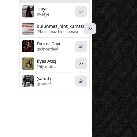
_saye
@-saye
bulunmaz_hint_kumaşı
@bulunmaz-hint-kumasi
Dinçer Dayı
@dincerdayi
İlyas Ateş
@ilyas-ates
(sahaf)
@-sahaf-