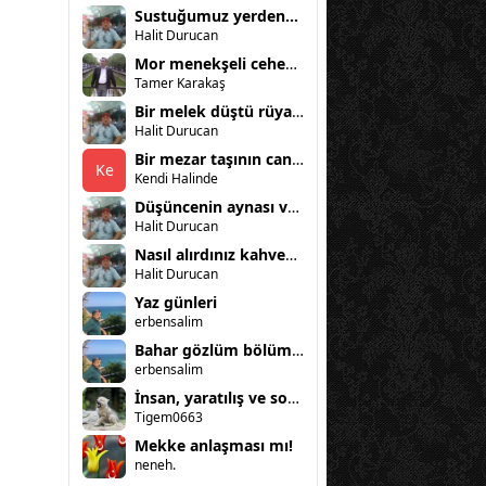
Sustuğumuz yerden...
Halit Durucan
Mor menekşeli cehennem
Tamer Karakaş
Bir melek düştü rüyama
Halit Durucan
Bir mezar taşının can sıkıntısı
Ke
Kendi Halinde
Düşüncenin aynası ve kadın
Halit Durucan
Nasıl alırdınız kahvenizi?
Halit Durucan
Yaz günleri
erbensalim
Bahar gözlüm bölüm 2
erbensalim
İnsan, yaratılış ve sorumluluk
Tigem0663
Mekke anlaşması mı!
neneh.