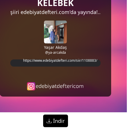
KELEBEK
şiiri
edebiyatdefteri.com'da
yayında!..
Yaşar Akdaş
@ya-arcakda
https://www.edebiyatdefteri.com/siir/1108883/
İndir