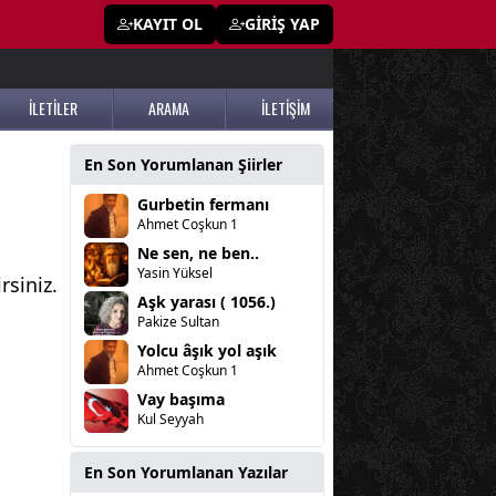
KAYIT OL
GİRİŞ YAP
İLETİLER
ARAMA
İLETİŞİM
En Son Yorumlanan Şiirler
Gurbetin fermanı
Ahmet Coşkun 1
Ne sen, ne ben..
Yasin Yüksel
rsiniz.
Aşk yarası ( 1056.)
Pakize Sultan
Yolcu âşık yol aşık
Ahmet Coşkun 1
Vay başıma
Kul Seyyah
En Son Yorumlanan Yazılar