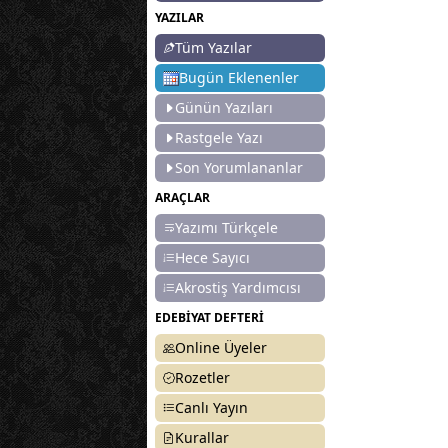
YAZILAR
Tüm Yazılar
Bugün Eklenenler
Günün Yazıları
Rastgele Yazı
Son Yorumlananlar
ARAÇLAR
Yazımı Türkçele
Hece Sayıcı
Akrostiş Yardımcısı
EDEBİYAT DEFTERİ
Online Üyeler
Rozetler
Canlı Yayın
Kurallar