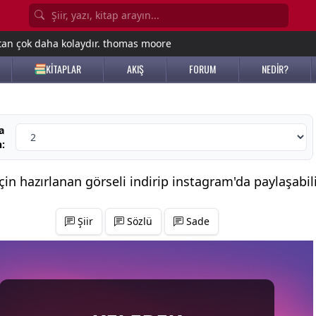
tan çok daha kolaydır. thomas moore
KİTAPLAR
AKIŞ
FORUM
NEDİR?
a
n:
için hazırlanan görseli indirip
instagram'da
paylaşabili
Şiir
Sözlü
Sade