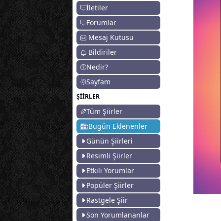
İletiler
Forumlar
Mesaj Kutusu
Bildiriler
Nedir?
Sayfam
ŞİİRLER
Tüm Şiirler
Bugün Eklenenler
Günün Şiirleri
Resimli Şiirler
Etkili Yorumlar
Popüler Şiirler
Rastgele Şiir
Son Yorumlananlar