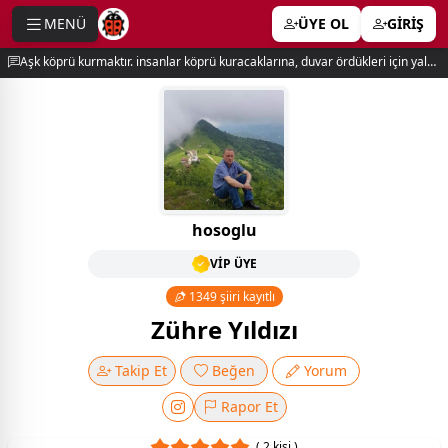
MENÜ
ÜYE OL
GİRİŞ
e menu
Aşk köprü kurmaktır. insanlar köprü kuracaklarına, duvar ördükleri için yalnız kalırlar. newton
hosoglu
VİP ÜYE
1349 şiiri kayıtlı
Zühre Yıldızı
Takip Et
Beğen
Yorum
Rapor Et
( 2 kişi )