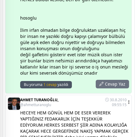
hosoglu
İlim irfan olmadan bilge doğruluktan uzaklaşan hiç
bir insan ne yazıkki doğru kapıyı çalamıyor bülbülü
güle aşık eden doğru niyettir ve doğruyu bilmeden
insanın konuşması onun doğruluğunu
değil gafletini gösterir evet ister müzik olsun ister
şiir bunlar bizim nefsimizi arındırdıkça hayatımızı
katlanılır kılar insan bir işi severse o iş onun mesleği
olur kimi seversek dönüşümüz onadır
Cevap Yaz
Bu yoruma
1 cevap
yazıldı
AHMET TURANOĞLU,
30.8.2010
@ahmetturanoglu
09:55:15
HECEYE HEM GÖNÜL HEM DE ESER VEREREK
YAPTIĞINIZ FEDAKARLIK İÇİN TEŞEKKÜR
EDİYORUM.HERKES SERBEST ŞİİR ADINA KOLAYLIĞA
KAÇARAK HECE GERGEFİNDE NAKIŞ YAPMAK GERÇEK