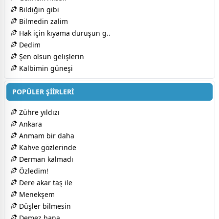
Bildiğin gibi
Bilmedin zalim
Hak için kıyama duruşun g..
Dedim
Şen olsun gelişlerin
Kalbimin güneşi
POPÜLER ŞİİRLERİ
Zühre yıldızı
Ankara
Anmam bir daha
Kahve gözlerinde
Derman kalmadı
Özledim!
Dere akar taş ile
Menekşem
Düşler bilmesin
Demez bana