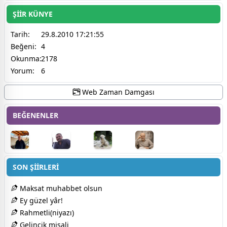
ŞİİR KÜNYE
Tarih:
29.8.2010 17:21:55
Beğeni:
4
Okunma:
2178
Yorum:
6
Web Zaman Damgası
BEĞENENLER
SON ŞİİRLERİ
Maksat muhabbet olsun
Ey güzel yâr!
Rahmetli(niyazı)
Gelincik misali