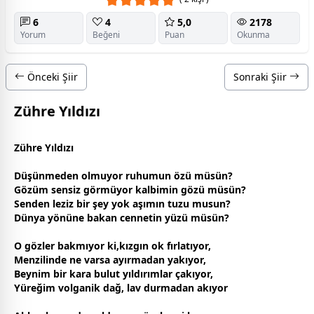
6
4
5,0
2178
Yorum
Beğeni
Puan
Okunma
Önceki Şiir
Sonraki Şiir
Zühre Yıldızı
Zühre Yıldızı
Düşünmeden olmuyor ruhumun özü müsün?
Gözüm sensiz görmüyor kalbimin gözü müsün?
Senden leziz bir şey yok aşımın tuzu musun?
Dünya yönüne bakan
cennet
in yüzü müsün?
O gözler bakmıyor ki,kızgın ok fırlatıyor,
Menzilinde ne varsa ayırmadan yakıyor,
Beynim bir kara
bulut
yıldırımlar çakıyor,
Yüreğim volganik dağ, lav durmadan akıyor