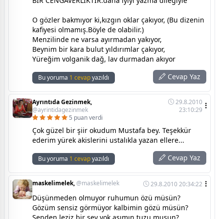
BİR CENGAVERLİKTİR.daha iyiyi yazma dileğiyle
O gözler bakmıyor ki,kızgın oklar çakıyor, (Bu dizenin
kafiyesi olmamış.Böyle de olabilir.)
Menzilinde ne varsa ayırmadan yakıyor,
Beynim bir kara bulut yıldırımlar çakıyor,
Yüreğim volganik dağ, lav durmadan akıyor
Cevap Yaz
Bu yoruma
1 cevap
yazıldı
Ayrıntıda Gezinmek,
29.8.2010
@ayrintidagezinmek
23:10:29
5 puan verdi
Çok güzel bir şiir okudum Mustafa bey. Teşekkür
ederim yürek akislerini ustalıkla yazan ellere...
Cevap Yaz
Bu yoruma
1 cevap
yazıldı
maskelimelek,
@maskelimelek
29.8.2010 20:34:22
Düşünmeden olmuyor ruhumun özü müsün?
Gözüm sensiz görmüyor kalbimin gözü müsün?
Senden leziz bir şey yok aşımın tuzu musun?