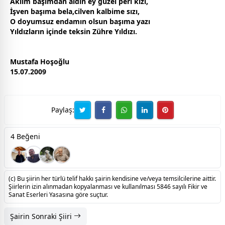
Aklım başımdan aldın ey güzel peri kızı,
İşven başıma bela,cilven kalbime sızı,
O doyumsuz endamın olsun başıma yazı
Yıldızların içinde teksin Zühre Yıldızı.
Mustafa Hoşoğlu
15.07.2009
Paylaş:
4 Beğeni
(c) Bu şiirin her türlü telif hakkı şairin kendisine ve/veya temsilcilerine aittir.
Şiirlerin izin alınmadan kopyalanması ve kullanılması 5846 sayılı Fikir ve
Sanat Eserleri Yasasına göre suçtur.
Şairin Sonraki Şiiri