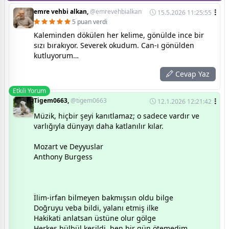
emre vehbi alkan,
@emrevehbialkan
15.5.2026 11:25:55
5 puan verdi
Kaleminden dökülen her kelime, gönülde ince bir
sızı bırakıyor. Severek okudum. Can-ı gönülden
kutluyorum…
Cevap Yaz
Etkili Yorum
Tigem0663,
@tigem0663
12.1.2026 12:21:42
Müzik, hiçbir şeyi kanıtlamaz; o sadece vardır ve
varlığıyla dünyayı daha katlanılır kılar.
Mozart ve Deyyuslar
Anthony Burgess
İlim-irfan bilmeyen bakmışsın oldu bilge
Doğruyu veba bildi, yalanı etmiş ilke
Hakikati anlatsan üstüne olur gölge
Herkes bülbül kesildi, ben bir gün ötemedim.