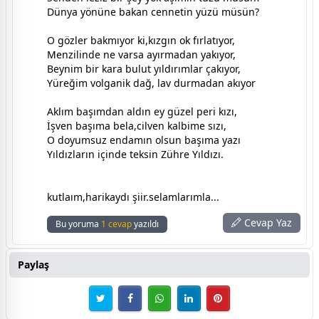
Dünya yönüne bakan cennetin yüzü müsün?
O gözler bakmıyor ki,kızgın ok fırlatıyor,
Menzilinde ne varsa ayırmadan yakıyor,
Beynim bir kara bulut yıldırımlar çakıyor,
Yüreğim volganik dağ, lav durmadan akıyor
Aklım başımdan aldın ey güzel peri kızı,
İşven başıma bela,cilven kalbime sızı,
O doyumsuz endamın olsun başıma yazı
Yıldızların içinde teksin Zühre Yıldızı.
kutlaım,harikaydı şiir.selamlarımla...
Cevap Yaz
Bu yoruma
1 cevap
yazıldı
Paylaş