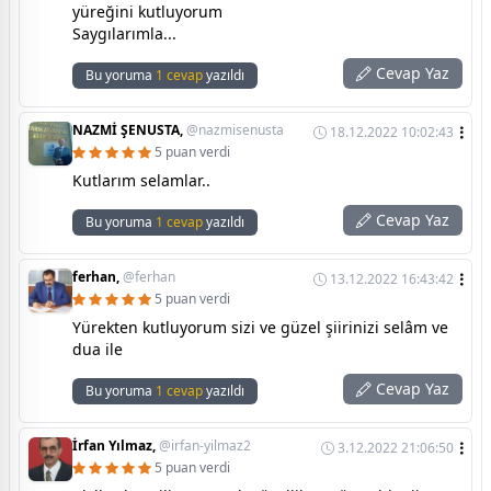
yüreğini kutluyorum
Saygılarımla...
Cevap Yaz
Bu yoruma
1 cevap
yazıldı
NAZMİ ŞENUSTA,
@nazmisenusta
18.12.2022 10:02:43
5 puan verdi
Kutlarım selamlar..
Cevap Yaz
Bu yoruma
1 cevap
yazıldı
ferhan,
@ferhan
13.12.2022 16:43:42
5 puan verdi
Yürekten kutluyorum sizi ve güzel şiirinizi selâm ve
dua ile
Cevap Yaz
Bu yoruma
1 cevap
yazıldı
İrfan Yılmaz,
@irfan-yilmaz2
3.12.2022 21:06:50
5 puan verdi