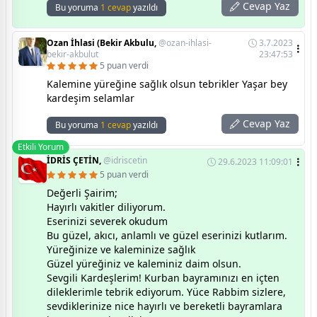
Cevap Yaz
Bu yoruma
1 cevap
yazıldı
Ozan İhlasi (Bekir Akbulu,
@ozan-ihlasi-
3.7.2023
bekir-akbulut
23:47:53
5 puan verdi
Kalemine yüreğine sağlık olsun tebrikler Yaşar bey
kardeşim selamlar
Cevap Yaz
Bu yoruma
1 cevap
yazıldı
Etkili Yorum
İDRİS ÇETİN,
@idriscetin
29.6.2023 11:09:01
5 puan verdi
Değerli Şairim;
Hayırlı vakitler diliyorum.
Eserinizi severek okudum
Bu güzel, akıcı, anlamlı ve güzel eserinizi kutlarım.
Yüreğinize ve kaleminize sağlık
Güzel yüreğiniz ve kaleminiz daim olsun.
Sevgili Kardeşlerim! Kurban bayramınızı en içten
dileklerimle tebrik ediyorum. Yüce Rabbim sizlere,
sevdiklerinize nice hayırlı ve bereketli bayramlara