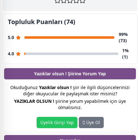
Topluluk Puanları (74)
99%
5.0
(73)
1%
4.0
(1)
Yazıklar olsun ! Şiirine
Yorum Yap
Okuduğunuz
Yazıklar olsun !
şiir ile ilgili düşüncelerinizi
diğer okuyucular ile paylaşmak ister misiniz?
YAZIKLAR OLSUN !
şiirine yorum yapabilmek için üye
olmalısınız.
Üyelik Girişi Yap
Üye Ol