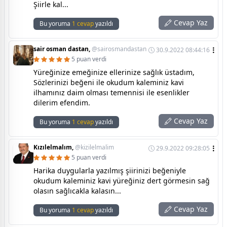
Şiirle kal...
Cevap Yaz
Bu yoruma
1 cevap
yazıldı
sair osman dastan,
@sairosmandastan
30.9.2022 08:44:16
5 puan verdi
Yüreğinize emeğinize ellerinize sağlık üstadım,
Sözlerinizi beğeni ile okudum kaleminiz kavi
ilhamınız daim olması temennisi ile esenlikler
dilerim efendim.
Cevap Yaz
Bu yoruma
1 cevap
yazıldı
Kızılelmalım,
@kizilelmalim
29.9.2022 09:28:05
5 puan verdi
Harika duygularla yazılmış şiirinizi beğeniyle
okudum kaleminiz kavi yüreğiniz dert görmesin sağ
olasın sağlıcakla kalasın...
Cevap Yaz
Bu yoruma
1 cevap
yazıldı