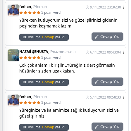
ferhan,
@ferhan
9.11.2022 23:36:30
5 puan verdi
Yürekten kutluyorum sizi ve güzel şiirinizi gidenin
peşinden koşmamak lazım.
Cevap Yaz
Bu yoruma
1 cevap
yazıldı
NAZMİ ŞENUSTA,
@nazmisenusta
6.11.2022 09:43:04
5 puan verdi
Çok çok anlamlı bir şiir ..Yüreğiniz dert görmesin
hüzünler sizden uzak kalsın.
Cevap Yaz
Bu yoruma
1 cevap
yazıldı
ferhan,
@ferhan
5.11.2022 09:58:33
5 puan verdi
Yüreğinize ve kalemimize sağlık kutluyorum sizi ve
güzel şiirinizi
Cevap Yaz
Bu yoruma
1 cevap
yazıldı