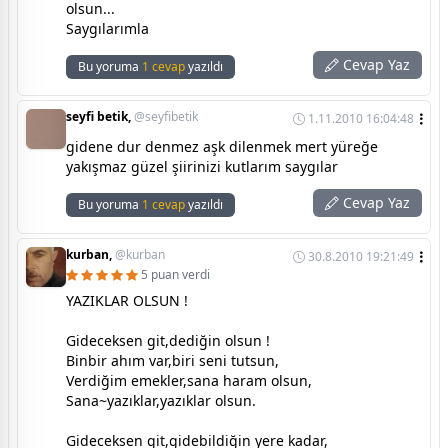
olsun...
Saygılarımla
Cevap Yaz
Bu yoruma
1 cevap
yazıldı
seyfi betik,
@seyfibetik
1.11.2010 16:04:48
gidene dur denmez aşk dilenmek mert yüreğe
yakışmaz güzel şiirinizi kutlarım saygılar
Cevap Yaz
Bu yoruma
1 cevap
yazıldı
kurban,
@kurban
30.8.2010 19:21:49
5 puan verdi
YAZIKLAR OLSUN !
Gideceksen git,dediğin olsun !
Binbir ahım var,biri seni tutsun,
Verdiğim emekler,sana haram olsun,
Sana~yazıklar,yazıklar olsun.
Gideceksen git,gidebildiğin yere kadar,