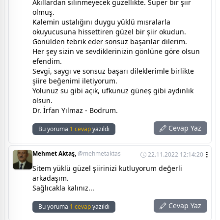
Akıllardan silinmeyecek güzellikte. Süper bir şiir
olmuş.
Kalemin ustalığını duygu yüklü mısralarla
okuyucusuna hissettiren güzel bir şiir okudun.
Gönülden tebrik eder sonsuz başarılar dilerim.
Her şey sizin ve sevdiklerinizin gönlüne göre olsun
efendim.
Sevgi, saygı ve sonsuz başarı dileklerimle birlikte
şiire beğenimi iletiyorum.
Yolunuz su gibi açık, ufkunuz güneş gibi aydınlık
olsun.
Dr. İrfan Yılmaz - Bodrum.
Cevap Yaz
Bu yoruma
1 cevap
yazıldı
Mehmet Aktaş,
@mehmetaktas
22.11.2022 12:14:20
Sitem yüklü güzel şiirinizi kutluyorum değerli
arkadaşım.
Sağlıcakla kalınız...
Cevap Yaz
Bu yoruma
1 cevap
yazıldı