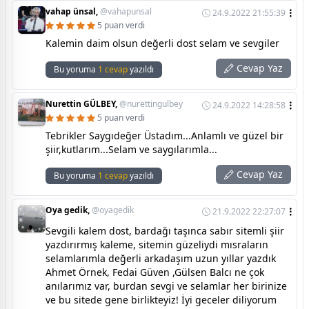
vahap ünsal,
@vahapunsal
24.9.2022 21:55:39
5 puan verdi
Kalemin daim olsun değerli dost selam ve sevgiler
Cevap Yaz
Bu yoruma
1 cevap
yazıldı
Nurettin GÜLBEY,
@nurettingulbey
24.9.2022 14:28:58
5 puan verdi
Tebrikler Saygıdeğer Üstadım...Anlamlı ve güzel bir
şiir,kutlarım...Selam ve saygılarımla...
Cevap Yaz
Bu yoruma
1 cevap
yazıldı
Oya gedik,
@oyagedik
21.9.2022 22:27:07
Sevgili kalem dost, bardağı taşınca sabır sitemli şiir
yazdırırmış kaleme, sitemin güzeliydi mısraların
selamlarımla değerli arkadaşım uzun yıllar yazdık
Ahmet Örnek, Fedai Güven ,Gülsen Balcı ne çok
anılarımız var, burdan sevgi ve selamlar her birinize
ve bu sitede gene birlikteyiz! İyi geceler diliyorum