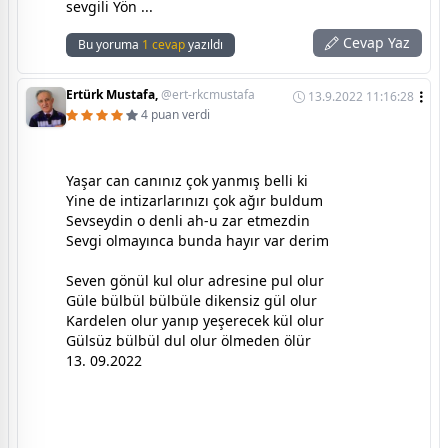
sevgili Yön ...
Cevap Yaz
Bu yoruma
1 cevap
yazıldı
Ertürk Mustafa,
@ert-rkcmustafa
13.9.2022 11:16:28
4 puan verdi
Yaşar can canınız çok yanmış belli ki
Yine de intizarlarınızı çok ağır buldum
Sevseydin o denli ah-u zar etmezdin
Sevgi olmayınca bunda hayır var derim
Seven gönül kul olur adresine pul olur
Güle bülbül bülbüle dikensiz gül olur
Kardelen olur yanıp yeşerecek kül olur
Gülsüz bülbül dul olur ölmeden ölür
13. 09.2022