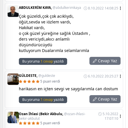
ABDULKERİM KAYA,
@abdulkerimkaya
8.10.2022 14:08:25
Çok güzeldi,çok çok acıklıydı,
öğüt,sevda ve iözlem vardı,
Hakikat vardı,
o çok güzel yüreğine sağlık Üstadım ,
ders vericiydi,akıcı anlamlı
düşündürücüydü
kutluyorum Dualarımla selamlarımla
Cevap Yaz
Bu yoruma
1 cevap
yazıldı
GÜLDESTE,
@guldeste
6.10.2022 20:25:27
5 puan verdi
harikasın en içten sevgi ve saygılarımla can dostum
Cevap Yaz
Bu yoruma
1 cevap
yazıldı
Ozan İhlasi (Bekir Akbulu,
@ozan-ihlasi-
5.10.2022
bekir-akbulut
17:07:10
5 puan verdi