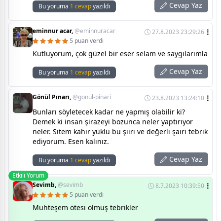
Cevap Yaz
Bu yoruma
1 cevap
yazıldı
eminnur acar,
@eminnuracar
27.8.2023 23:29:26
5 puan verdi
Kutluyorum, çok güzel bir eser selam ve saygılarımla
Cevap Yaz
Bu yoruma
1 cevap
yazıldı
Gönül Pınarı,
@gonul-pinari
23.8.2023 13:24:10
Bunları söyletecek kadar ne yapmış olabilir ki?
Demek ki insan şirazeyi bozunca neler yaptırıyor
neler. Sitem kahır yüklü bu şiiri ve değerli şairi tebrik
ediyorum. Esen kalınız.
Cevap Yaz
Bu yoruma
1 cevap
yazıldı
Etkili Yorum
Sevimb,
@sevimb
8.7.2023 10:39:50
5 puan verdi
Muhteşem ötesi olmuş tebrikler