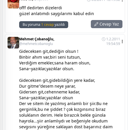
offf dedirten dizelerdi
güzel anlatımdı saygılarımı kabul edin
Cevap Yaz
Bu yoruma
1 cevap
yazıldı
Mehmet Çobanoğlu,
1.2.2011
@mehmetcobanoglu
19:54:59
Gideceksen git,dediğin olsun !
Binbir ahım var,biri seni tutsun,
Verdiğim emekler,sana haram olsun,
Sana~yazıklar,yazıklar olsun.
Gideceksen git,gidebildiğin yere kadar,
Dur gitme"desem neye yarar,
Gidersen git,cehenneme kadar,
Sana~yazıklar,yazıklar olsun
Der ve sitem ile yazılmış anlamlı bir şiir.Bu ne
gerginlik,bu ne şiddet ? çok kızgınsınız biraz
soluklanın derim. Hele birazcık bekle günola
hayrola...şiir anlamlıydı ve beğeniyle okudum
sevgısını yüreğine saklayan dost başarınız daim