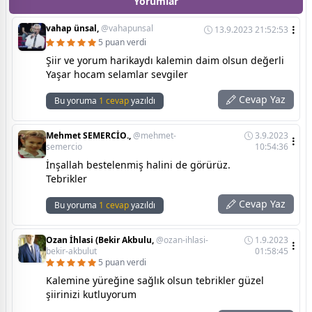
Yorumlar
vahap ünsal,
@vahapunsal
13.9.2023 21:52:53
5 puan verdi
Şiir ve yorum harikaydı kalemin daim olsun değerli
Yaşar hocam selamlar sevgiler
Cevap Yaz
Bu yoruma
1 cevap
yazıldı
Mehmet SEMERCİO.,
@mehmet-
3.9.2023
semercio
10:54:36
İnşallah bestelenmiş halini de görürüz.
Tebrikler
Cevap Yaz
Bu yoruma
1 cevap
yazıldı
Ozan İhlasi (Bekir Akbulu,
@ozan-ihlasi-
1.9.2023
bekir-akbulut
01:58:45
5 puan verdi
Kalemine yüreğine sağlık olsun tebrikler güzel
şiirinizi kutluyorum