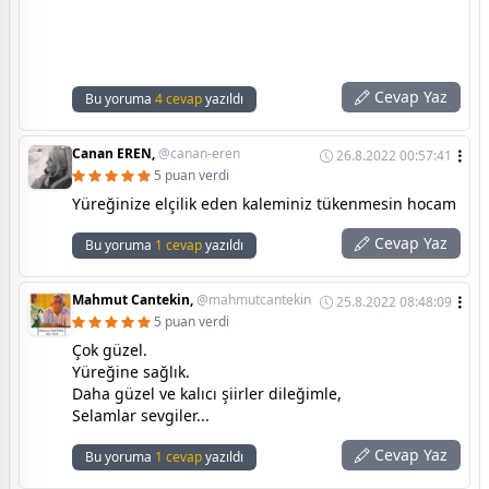
Cevap Yaz
Bu yoruma
4 cevap
yazıldı
Canan EREN,
@canan-eren
26.8.2022 00:57:41
5 puan verdi
Yüreğinize elçilik eden kaleminiz tükenmesin hocam
Cevap Yaz
Bu yoruma
1 cevap
yazıldı
Mahmut Cantekin,
@mahmutcantekin
25.8.2022 08:48:09
5 puan verdi
Çok güzel.
Yüreğine sağlık.
Daha güzel ve kalıcı şiirler dileğimle,
Selamlar sevgiler...
Cevap Yaz
Bu yoruma
1 cevap
yazıldı