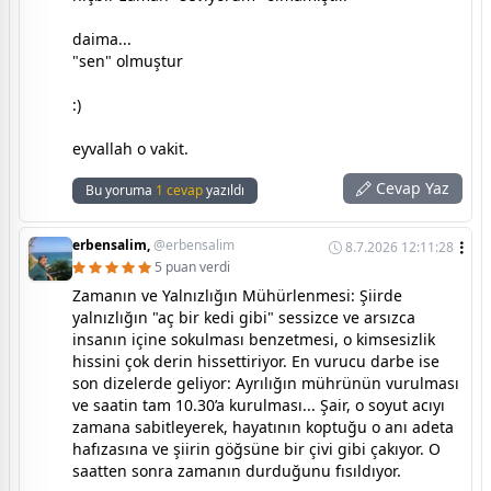
daima...
"sen" olmuştur
:)
eyvallah o vakit.
Cevap Yaz
Bu yoruma
1 cevap
yazıldı
erbensalim,
@erbensalim
8.7.2026 12:11:28
5 puan verdi
Zamanın ve Yalnızlığın Mühürlenmesi: Şiirde
yalnızlığın "aç bir kedi gibi" sessizce ve arsızca
insanın içine sokulması benzetmesi, o kimsesizlik
hissini çok derin hissettiriyor. En vurucu darbe ise
son dizelerde geliyor: Ayrılığın mührünün vurulması
ve saatin tam 10.30’a kurulması... Şair, o soyut acıyı
zamana sabitleyerek, hayatının koptuğu o anı adeta
hafızasına ve şiirin göğsüne bir çivi gibi çakıyor. O
saatten sonra zamanın durduğunu fısıldıyor.