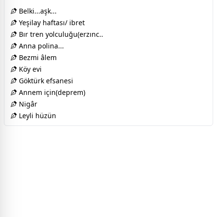
Belki...aşk...
Yeşilay haftası/ ibret
Bır tren yolculuğu(erzınc..
Anna polina...
Bezmi âlem
Köy evi
Göktürk efsanesi
Annem için(deprem)
Nigâr
Leyli hüzün