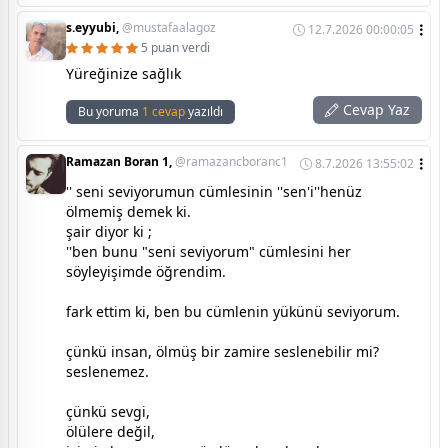
s.eyyubi,
@mustafaalagoz
12.7.2026 00:00:05
5 puan verdi
Yüreğinize sağlık
Cevap Yaz
Bu yoruma
1 cevap
yazıldı
Ramazan Boran 1,
@ramazancboranc1
8.7.2026 13:55:02
'' seni seviyorumun cümlesinin ''sen'i''henüz
ölmemiş demek ki.
şair diyor ki ;
''ben bunu "seni seviyorum" cümlesini her
söyleyişimde öğrendim.
fark ettim ki, ben bu cümlenin yükünü seviyorum.
çünkü insan, ölmüş bir zamire seslenebilir mi?
seslenemez.
çünkü sevgi,
ölülere değil,