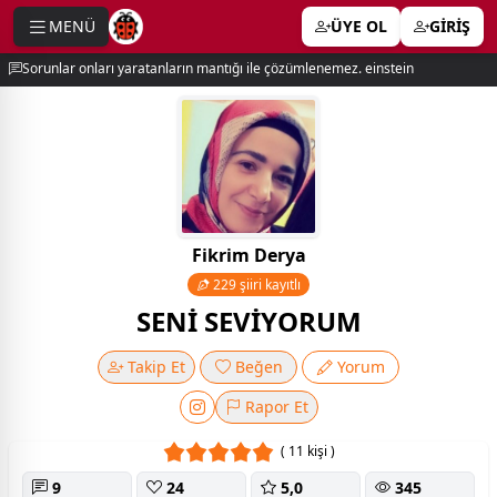
MENÜ
ÜYE OL
GİRİŞ
e menu
Sorunlar onları yaratanların mantığı ile çözümlenemez. einstein
Fikrim Derya
229 şiiri kayıtlı
SENİ SEVİYORUM
Takip Et
Beğen
Yorum
Rapor Et
( 11 kişi )
9
24
5,0
345