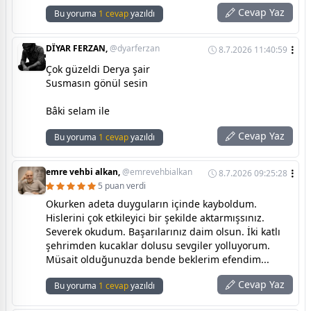
Cevap Yaz
Bu yoruma
1 cevap
yazıldı
DÏYAR FERZAN,
@dyarferzan
8.7.2026 11:40:59
Çok güzeldi Derya şair
Susmasın gönül sesin
Bâki selam ile
Cevap Yaz
Bu yoruma
1 cevap
yazıldı
emre vehbi alkan,
@emrevehbialkan
8.7.2026 09:25:28
5 puan verdi
Okurken adeta duyguların içinde kayboldum.
Hislerini çok etkileyici bir şekilde aktarmışsınız.
Severek okudum. Başarılarınız daim olsun. İki katlı
şehrimden kucaklar dolusu sevgiler yolluyorum.
Müsait olduğunuzda bende beklerim efendim...
Cevap Yaz
Bu yoruma
1 cevap
yazıldı