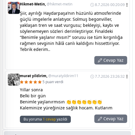
Hikmet-Metin,
@hikmet-metin
8.7.2026 00:20:09
Şiir, ayrılığı Haydarpaşa’nın hüzünlü atmosferinde
güçlü imgelerle anlatıyor. Solmuş begonviller,
yaklaşan tren ve saat vurgusu; bekleyişi, kaybı ve
söylenemeyen sözleri derinleştiriyor. Finaldeki
“Benimle yaşlanır mısın?” sorusu ise tüm kırgınlığa
rağmen sevginin hâlâ canlı kaldığını hissettiriyor.
Tebrik ederim..
Cevap Yaz
murat yildirim,
@muratyildirim11
7.7.2026 23:26:32
5 puan verdi
Yıllar sonra
Belki bir gün
Benimle yaşlanırmısın 👏👏👏👏👏👏👏
Kaleminize yüreğinize sağlık hocam. Kutlarım
Cevap Yaz
Bu yoruma
1 cevap
yazıldı