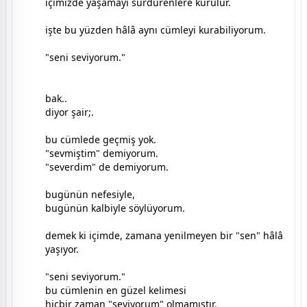
içimizde yaşamayı sürdürenlere kurulur.
işte bu yüzden hâlâ aynı cümleyi kurabiliyorum.
"seni seviyorum."
bak..
diyor şair;.
bu cümlede geçmiş yok.
"sevmiştim" demiyorum.
"severdim" de demiyorum.
bugünün nefesiyle,
bugünün kalbiyle söylüyorum.
demek ki içimde, zamana yenilmeyen bir "sen" hâlâ
yaşıyor.
"seni seviyorum."
bu cümlenin en güzel kelimesi
hiçbir zaman "seviyorum" olmamıştır.