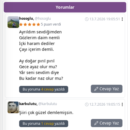
Yorumlar
hosoglu,
@hosoglu
13.7.2026 19:05:51
5 puan verdi
Ayrıldım sevdiğimden
Gözlerim daim nemli
İçki haram dediler
Çayı içerim demli.
Ay doğar pırıl pırıl
Gece ayaz olur mu?
Yâr seni sevdim diye
Bu kadar naz olur mu?
Cevap Yaz
Bu yoruma
4 cevap
yazıldı
karbulutu,
@karbulutu
12.7.2026 19:05:15
Şiiri çok güzel demlemişsin.
Cevap Yaz
Bu yoruma
1 cevap
yazıldı