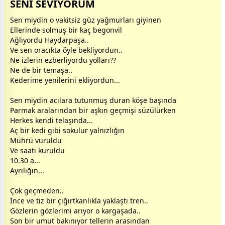
SENİ SEVİYORUM
Sen miydin o
vakit
siz güz
yağmur
ları giyinen
Ellerinde solmuş bir kaç begonvil
Ağlıyordu Haydarpaşa..
Ve sen oracıkta öyle bekliyordun..
Ne izlerin ezberliyordu yolları??
Ne de bir temaşa..
Kederime yenilerini ekliyordun...
Sen miydin acılara tutunmuş duran köşe başında
Parmak aralarından bir
aşk
ın geçmişi süzülürken
Herkes kendi telaşında...
Aç bir kedi gibi sokulur yalnızlığın
Mührü vuruldu
Ve saati kuruldu
10.30 a...
Ayrılığın...
Çok geçmeden..
İnce ve tiz bir çığırtkanlıkla yaklaştı tren..
Gözlerin gözlerimi arıyor o kargaşada..
Son bir umut bakınıyor tellerin arasından