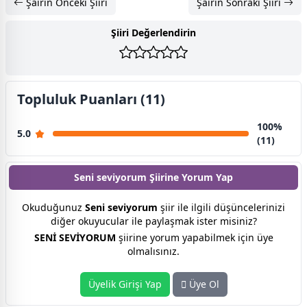
Şairin Önceki Şiiri
Şairin Sonraki Şiiri
Şiiri Değerlendirin
Topluluk Puanları (11)
100%
5.0
(11)
Seni seviyorum Şiirine
Yorum Yap
Okuduğunuz
Seni seviyorum
şiir ile ilgili düşüncelerinizi
diğer okuyucular ile paylaşmak ister misiniz?
SENİ SEVİYORUM
şiirine yorum yapabilmek için üye
olmalısınız.
Üyelik Girişi Yap
Üye Ol