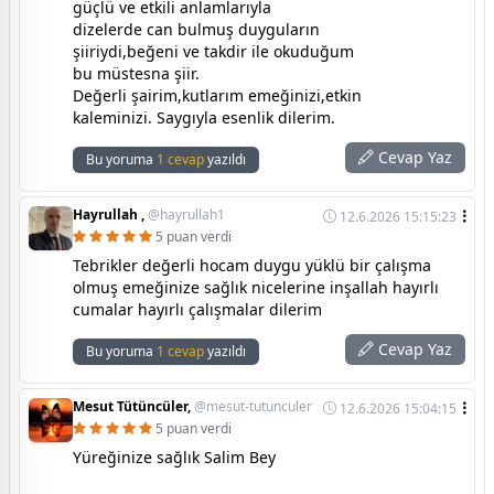
güçlü ve etkili anlamlarıyla
dizelerde can bulmuş duyguların
şiiriydi,beğeni ve takdir ile okuduğum
bu müstesna şiir.
Değerli şairim,kutlarım emeğinizi,etkin
kaleminizi. Saygıyla esenlik dilerim.
Cevap Yaz
Bu yoruma
1 cevap
yazıldı
Hayrullah ,
@hayrullah1
12.6.2026 15:15:23
5 puan verdi
Tebrikler değerli hocam duygu yüklü bir çalışma
olmuş emeğinize sağlık nicelerine inşallah hayırlı
cumalar hayırlı çalışmalar dilerim
Cevap Yaz
Bu yoruma
1 cevap
yazıldı
Mesut Tütüncüler,
@mesut-tutunculer
12.6.2026 15:04:15
5 puan verdi
Yüreğinize sağlık Salim Bey