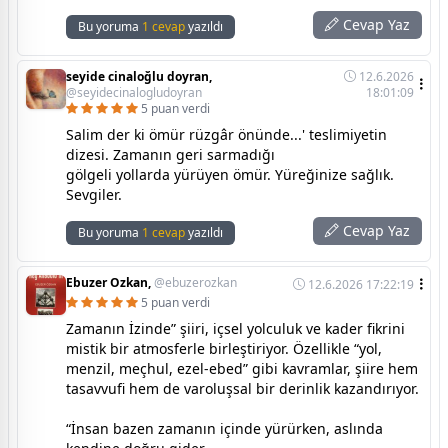
Cevap Yaz
Bu yoruma
1 cevap
yazıldı
seyide cinaloğlu doyran,
12.6.2026
@seyidecinalogludoyran
18:01:09
5 puan verdi
Salim der ki ömür rüzgâr önünde...' teslimiyetin
dizesi. Zamanın geri sarmadığı
gölgeli yollarda yürüyen ömür. Yüreğinize sağlık.
Sevgiler.
Cevap Yaz
Bu yoruma
1 cevap
yazıldı
Ebuzer Ozkan,
@ebuzerozkan
12.6.2026 17:22:19
5 puan verdi
Zamanın İzinde” şiiri, içsel yolculuk ve kader fikrini
mistik bir atmosferle birleştiriyor. Özellikle “yol,
menzil, meçhul, ezel-ebed” gibi kavramlar, şiire hem
tasavvufi hem de varoluşsal bir derinlik kazandırıyor.
“İnsan bazen zamanın içinde yürürken, aslında