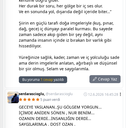
kendine doğru gider.
Her durak bir soru, her gölge bir iç ses olur.
Ve en sonunda yol, dışarıda değil içeride biter…”
Şiirin en güçlü tarafı doğa imgeleriyle (kuş, pınar,
dağ, gece) iç dünyayı paralel kurması. Bu sayede
zaman sadece akıp giden bir şey değil, aynı
zamanda insanın içinde iz bırakan bir varlık gibi
hissediliyor.
Yüreğinize sağlık, kader, zaman ve iç yolculuğu sade
ama derin imgelerle anlatan, ağırbaşlı ve düşünsel
bir şiir olmuş. Selam ve saygılarımla.
Cevap Yaz
Bu yoruma
1 cevap
yazıldı
serdarascioglu,
@serdarascioglu
12.6.2026 16:45:28
5 puan verdi
GECEYE YASLANAN..ŞU GÖLGEM YORGUN...
İÇİMDE ANİDEN SÖNEN , NUR BENİM...
OZANIN DERDİ...İNSANLIĞIN DERDİ...
SAYGILARIMLA . DOST OZAN .