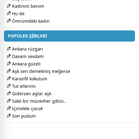
Kadınım benim
Hu de
Ömrümdeki kadın
POPÜLER ŞİİRLERİ
Ankara rüzgarı
Davam sevdam
Ankara güzeli
Aşk sen demekmiş meğerse
Karanfil kokulum
Tut ellerimi
Gidersen aglar aşk
Saklı bir mücevher gibisi..
İçimdeki çocuk
Son yudum