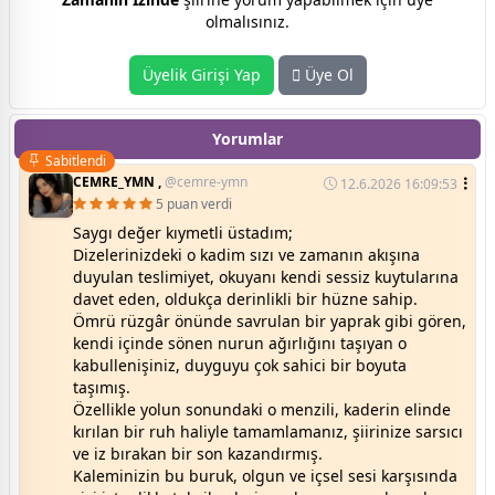
olmalısınız.
Üyelik Girişi Yap
Üye Ol
Yorumlar
Sabitlendi
CEMRE_YMN ,
@cemre-ymn
12.6.2026 16:09:53
5 puan verdi
Saygı değer kıymetli üstadım;
Dizelerinizdeki o kadim sızı ve zamanın akışına
duyulan teslimiyet, okuyanı kendi sessiz kuytularına
davet eden, oldukça derinlikli bir hüzne sahip.
Ömrü rüzgâr önünde savrulan bir yaprak gibi gören,
kendi içinde sönen nurun ağırlığını taşıyan o
kabullenişiniz, duyguyu çok sahici bir boyuta
taşımış.
Özellikle yolun sonundaki o menzili, kaderin elinde
kırılan bir ruh haliyle tamamlamanız, şiirinize sarsıcı
ve iz bırakan bir son kazandırmış.
Kaleminizin bu buruk, olgun ve içsel sesi karşısında