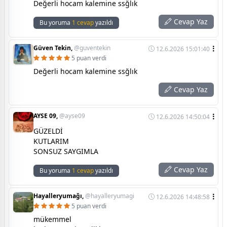
Değerli hocam kalemine ssğlık
Cevap Yaz
Bu yoruma
1 cevap
yazıldı
Güven Tekin,
@guventekin
12.6.2026 15:01:40
5 puan verdi
Değerli hocam kalemine ssğlık
Cevap Yaz
AYSE 09,
@ayse09
12.6.2026 14:50:04
GÜZELDİ
KUTLARIM
SONSUZ SAYGIMLA
Cevap Yaz
Bu yoruma
1 cevap
yazıldı
Hayalleryumağı,
@hayalleryumagi
12.6.2026 14:48:58
5 puan verdi
mükemmel