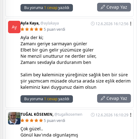
Cevap Yaz
Bu yoruma
1 cevap
yazıldı
Ayla Kaya,
@aylakaya
12.6.2026 16:12:56
Ay
5 puan verdi
Ayla der ki;
Zamanı geriye sarmayan günler
Elbet bir gün gelir yüzümüze güler
Ne menzil unutturur ne dertler siler,
Zamanı sevdayla durduranım ben
Salim bey kaleminize yüreğinize sağlık ben bir süre
şiir yazmıcam müsade olursa arada size eşlik ederim
kaleminiz kavi duygunuz daim olsun
Cevap Yaz
Bu yoruma
1 cevap
yazıldı
TUĞAL KÖSEMEN,
@tugalkosemen
12.6.2026 16:10:29
5 puan verdi
Çok güzel..
Gönül kav'ında olgunlaşmış