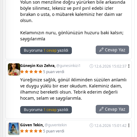
Yolun son menziline doğru yürürken bile arkasında
böyle silinmez, lekesiz ve pırıl pırıl edebi izler
bırakan o usta, o mübarek kaleminiz her daim var
olsun.
Kelamınızın nuru, gönlünüzün huzuru baki kalsın;
saygılarımla
Cevap Yaz
Bu yoruma
1 cevap
yazıldı
Güneşin Kızı Zehra,
@gunesinkizi1
12.6.2026 15:02:37
5 puan verdi
Yüreğinize sağlık, gönül ikliminden süzülen anlamlı
ve duygu yüklü bir eser okudum. Kaleminiz daim,
ilhamınız bereketli olsun. Tebrik ederim değerli
hocam, selam ve saygılarımla.
Cevap Yaz
Bu yoruma
1 cevap
yazıldı
Güven Tekin,
@guventekin
12.6.2026 15:01:42
5 puan verdi