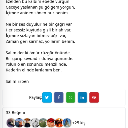
Ezelden bu kalbim ebede vurgun.
Geceye yaslanan şu gölgem yorgun,
İçimde aniden sönen nur benim.
Ne bir ses duyulur ne bir çağrı var,
Her sessiz kuytuda gizli bir ah var.
İçimde sızlayan bitmez ağrı var,
Zaman geri sarmaz, yollarım benim.
Salim der ki ömür rüzgâr önünde,
Bir garip
sevda
dır
dünya
gününde.
Yolun o en sonuncu menzilinde,
Kaderin elinde kırılanım ben.
Salim Erben
Paylaş:
33 Beğeni
+25 kişi