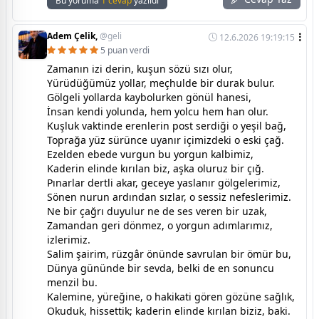
Bu yoruma
1 cevap
yazıldı
Adem Çelik,
@geli
12.6.2026 19:19:15
5 puan verdi
Zamanın izi derin, kuşun sözü sızı olur,
Yürüdüğümüz yollar, meçhulde bir durak bulur.
Gölgeli yollarda kaybolurken gönül hanesi,
İnsan kendi yolunda, hem yolcu hem han olur.
Kuşluk vaktinde erenlerin post serdiği o yeşil bağ,
Toprağa yüz sürünce uyanır içimizdeki o eski çağ.
Ezelden ebede vurgun bu yorgun kalbimiz,
Kaderin elinde kırılan biz, aşka oluruz bir çığ.
Pınarlar dertli akar, geceye yaslanır gölgelerimiz,
Sönen nurun ardından sızlar, o sessiz nefeslerimiz.
Ne bir çağrı duyulur ne de ses veren bir uzak,
Zamandan geri dönmez, o yorgun adımlarımız,
izlerimiz.
Salim şairim, rüzgâr önünde savrulan bir ömür bu,
Dünya gününde bir sevda, belki de en sonuncu
menzil bu.
Kalemine, yüreğine, o hakikati gören gözüne sağlık,
Okuduk, hissettik; kaderin elinde kırılan biziz, baki.