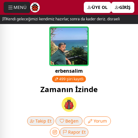
MENÜ
ÜYE OL
GİRİŞ
e menu
Kendi geleceğimizi kendimiz hazırlar, sonra da kader deriz. disraeli
erbensalim
499 şiiri kayıtlı
Zamanın İzinde
Takip Et
Beğen
Yorum
Rapor Et