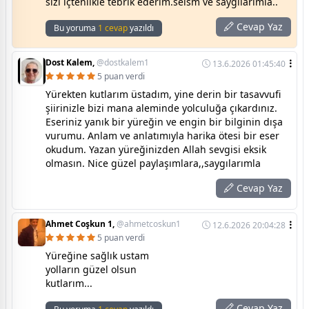
sizi içtenlikle tebrik ederim.selsm ve saygılarımla..
Cevap Yaz
Bu yoruma
1 cevap
yazıldı
Dost Kalem,
@dostkalem1
13.6.2026 01:45:40
5 puan verdi
Yürekten kutlarım üstadım, yine derin bir tasavvufi
şiirinizle bizi mana aleminde yolculuğa çıkardınız.
Eseriniz yanık bir yüreğin ve engin bir bilginin dışa
vurumu. Anlam ve anlatımıyla harika ötesi bir eser
okudum. Yazan yüreğinizden Allah sevgisi eksik
olmasın. Nice güzel paylaşımlara,,saygılarımla
Cevap Yaz
Ahmet Coşkun 1,
@ahmetcoskun1
12.6.2026 20:04:28
5 puan verdi
Yüreğine sağlık ustam
yolların güzel olsun
kutlarım...
Cevap Yaz