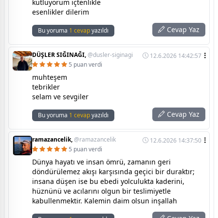
kutluyorum içtenlikle
esenlikler dilerim
Cevap Yaz
Bu yoruma
1 cevap
yazıldı
DÜŞLER SIĞINAĞI,
@dusler-siginagi
12.6.2026 14:42:57
5 puan verdi
muhteşem
tebrikler
selam ve sevgiler
Cevap Yaz
Bu yoruma
1 cevap
yazıldı
ramazancelik,
@ramazancelik
12.6.2026 14:37:50
5 puan verdi
Dünya hayatı ve insan ömrü, zamanın geri
döndürülemez akışı karşısında geçici bir duraktır;
insana düşen ise bu ebedi yolculukta kaderini,
hüznünü ve acılarını olgun bir teslimiyetle
kabullenmektir. Kalemin daim olsun inşallah