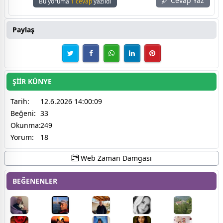
Cevap Yaz
Bu yoruma
1 cevap
yazıldı
Paylaş
ŞİİR KÜNYE
Tarih:
12.6.2026 14:00:09
Beğeni:
33
Okunma:
249
Yorum:
18
Web Zaman Damgası
BEĞENENLER