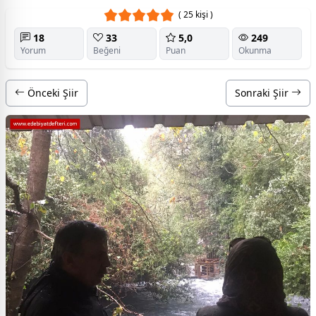
( 25 kişi )
18
33
5,0
249
Yorum
Beğeni
Puan
Okunma
Önceki Şiir
Sonraki Şiir