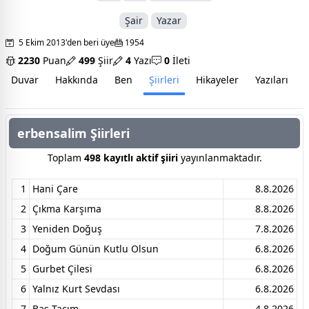
Şair
Yazar
5 Ekim 2013'den beri üye
1954
2230
Puan
499
Şiir
4
Yazı
0
İleti
Duvar
Hakkında
Ben
Şiirleri
Hikayeler
Yazıları
İ
erbensalim Şiirleri
Toplam
498 kayıtlı aktif şiiri
yayınlanmaktadır.
1
Hani Çare
8.8.2026
2
Çıkma Karşıma
8.8.2026
3
Yeniden Doğuş
7.8.2026
4
Doğum Günün Kutlu Olsun
6.8.2026
5
Gurbet Çilesi
6.8.2026
6
Yalnız Kurt Sevdası
6.8.2026
7
Baş Tacım
4.8.2026