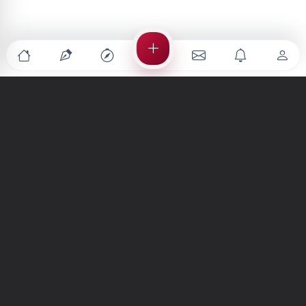
Türkiye'nin en büyük kültür sanat platformu
MENÜLER
Anasayfa
Keşfet
Şiirler
Hikayeler
Yazılar
İletiler
Forum
Nedir?
Ara