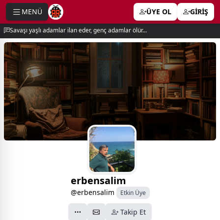
MENÜ
ÜYE OL
GİRİŞ
e menu
Savaşı yaşlı adamlar ilan eder, genç adamlar ölür...
erbensalim
@erbensalim
Etkin Üye
Takip Et