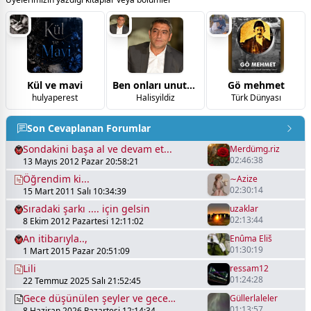
Kül ve mavi
Ben onları unutmadım
Gö mehmet
hulyaperest
Halisyildiz
Türk Dünyası
Son Cevaplanan Forumlar
Sondakini başa al ve devam et...
Merdümg.riz
02:46:38
13 Mayıs 2012 Pazar 20:58:21
Öğrendim ki...
∼Azize
02:30:14
15 Mart 2011 Salı 10:34:39
Sıradaki şarkı .... için gelsin
uzaklar
02:13:44
8 Ekim 2012 Pazartesi 12:11:02
An itibarıyla..,
Enûma Eliš
01:30:19
1 Mart 2015 Pazar 20:51:09
Lili
ressam12
01:24:28
22 Temmuz 2025 Salı 21:52:45
Gece düşünülen şeyler ve gece
Güllerlaleler
01:13:57
8 Haziran 2026 Pazartesi 12:14:34