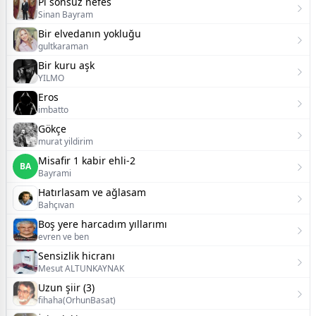
Pi sonsuz nefes
Sinan Bayram
Bir elvedanın yokluğu
gultkaraman
Bir kuru aşk
YILMO
Eros
imbatto
Gökçe
murat yildirim
Misafir 1 kabir ehli-2
BA
Bayrami
Hatırlasam ve ağlasam
Bahçıvan
Boş yere harcadım yıllarımı
evren ve ben
Sensizlik hicranı
Mesut ALTUNKAYNAK
Uzun şiir (3)
fihaha(OrhunBasat)