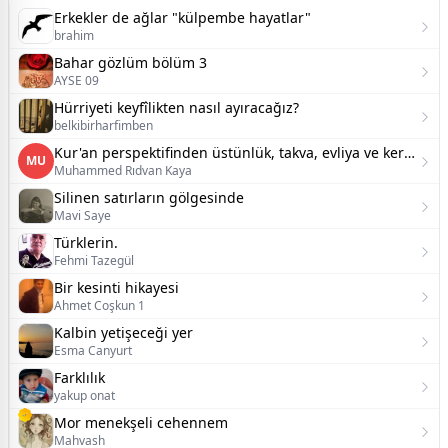
Erkekler de ağlar "külpembe hayatlar"
brahim
Bahar gözlüm bölüm 3
AYSE 09
Hürriyeti keyfîlikten nasıl ayıracağız?
belkibirharfimben
Kur'an perspektifinden üstünlük, takva, evliya ve kerametin sosyolojik inşası üzerine kapsamlı bir tez
MU
Muhammed Rıdvan Kaya
Silinen satırların gölgesinde
Mavi Saye
Türklerin.
Fehmi Tazegül
Bir kesinti hikayesi
Ahmet Coşkun 1
Kalbin yetişeceği yer
Esma Canyurt
Farklılık
yakup onat
Mor menekşeli cehennem
Mahvash