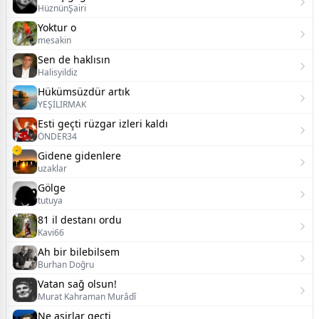
HüznünŞairi
Yoktur o
mesakin
Sen de haklısın
Halisyildiz
Hükümsüzdür artık
YEŞİLIRMAK
Esti geçti rüzgar izleri kaldı
ÖNDER34
Gidene gidenlere
uzaklar
Gölge
tutuya
81 il destanı ordu
Kavi66
Ah bir bilebilsem
Burhan Doğru
Vatan sağ olsun!
Murat Kahraman Murâdî
Ne asirlar geçti