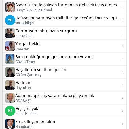
Asgari ücretle çalışan bir gencin gelecek tesis etmesi üzerine
Dünya Yükünün Hamalı
Hafızasını hatırlayan milletler geleceğini korur ve güçlü şekilde kurar
YÖ
yörük bilgin
Görünüşün tahtı, özün sürgünü
mustafa gül
Yozgat bekler
Eva4266
Bir çocukluğun gölgesinde kendi yuvam
Güven Tekin
Hayallerim ve ilham perim
Gülüm Çamlısoy
Hadi lan!
Hayrullah
Adamına göre iş yaratmak/torpil yapmak
ODABAŞI
Hiç işim yok
KE
Kendi Halinde
En akıllı yani en alim
Hamdioruc