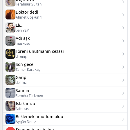
Ferahnur Sultan
Doktor dedi
Ahmet Coşkun 1
Lâ...
ben YEP
Adı aşk
maskosu
Töreni unutmanın cezası
direniş
Son gece
Tamer Karakaş
Garip
deli kız
Sanma
Semiha Türkmen
Islak imza
Nifensis
Beklemek umudum oldu
Aygün Deniz
Senden bana hatıra