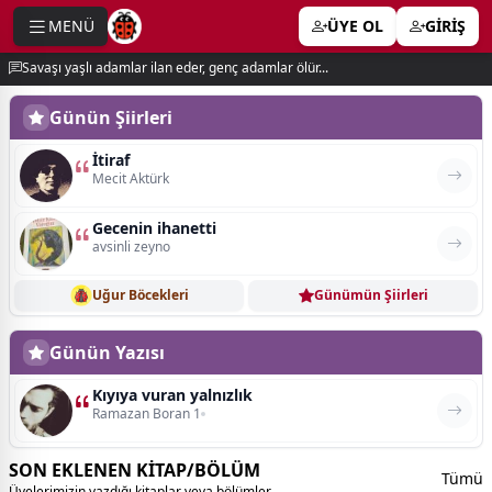
MENÜ
ÜYE OL
GİRİŞ
e menu
Savaşı yaşlı adamlar ilan eder, genç adamlar ölür...
Günün Şiirleri
İtiraf
Mecit Aktürk
Gecenin ihanetti
avsinli zeyno
Uğur Böcekleri
Günümün Şiirleri
Günün Yazısı
Kıyıya vuran yalnızlık
Ramazan Boran 1
SON EKLENEN KİTAP/BÖLÜM
Tümü
Üyelerimizin yazdığı kitaplar veya bölümler