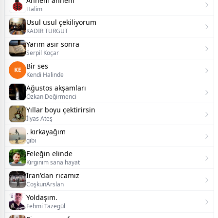
Annem annem
Halim
Usul usul çekiliyorum
KADİR TURGUT
Yarım asır sonra
Serpil Koçar
Bir ses
KE
Kendi Halinde
Ağustos akşamları
Özkan Değirmenci
Yıllar boyu çektirirsin
İlyas Ateş
. kırkayağım
gibi
Feleğin elinde
Kırgınım sana hayat
İran'dan ricamız
CoşkunArslan
Yoldaşım.
Fehmi Tazegül