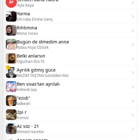
AY
Ayla Kaya
Yorma
Dil-ruba Emine Genç
Rıhtımına
Mona rozaa
Bugün de ölmedim anne
Rabia Asya Öztürk
Belki anlarsın
Oğuzhan KÜLTE
Ayrılık gitmiş güce
NAZIM TAŞTAN Gönülden Mıs
Ben sivas'tan ayrılalı
mihenk taşı
​"ezidi"
bdbedri
2pi r
fransız
Az söz - 21
Ahmed HaniYar