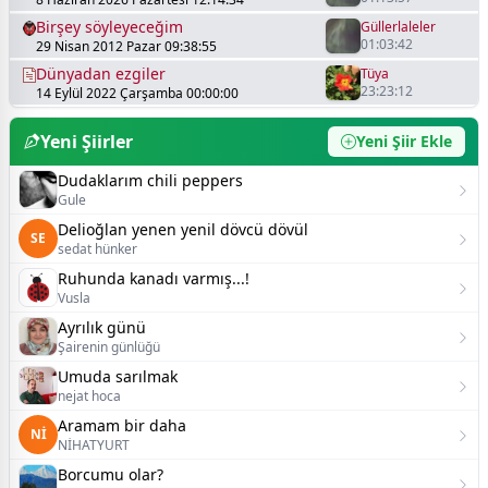
şarkıları
Birşey söyleyeceğim
Güllerlaleler
01:03:42
29 Nisan 2012 Pazar 09:38:55
Dünyadan ezgiler
Tüya
23:23:12
14 Eylül 2022 Çarşamba 00:00:00
Yeni Şiirler
Yeni Şiir Ekle
Dudaklarım chili peppers
Gule
Delioğlan yenen yenil dövcü dövül
SE
sedat hünker
Ruhunda kanadı varmış...!
Vusla
Ayrılık günü
Şairenin günlüğü
Umuda sarılmak
nejat hoca
Aramam bir daha
Nİ
NİHATYURT
Borcumu olar?