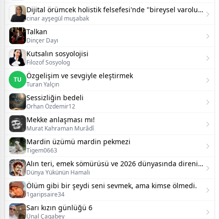
Dijital örümcek holistik felsefesi'nde "bireysel varoluş ve psikoloji":
cinar ayşegül muşabak
Talkan
Dinçer Dayı
Kutsalın sosyolojisi
Filozof Sosyolog
Özgelişim ve sevgiyle eleştirmek
TU
Turan Yalçın
Sessizliğin bedeli
Orhan Özdemir12
Mekke anlaşması mı!
Murat Kahraman Murâdî
Mardin üzümü mardin pekmezi
Tigem0663
Alın teri, emek sömürüsü ve 2026 dünyasında direnişin imkânı
Dünya Yükünün Hamalı
Ölüm gibi bir şeydi seni sevmek, ama kimse ölmedi.
1garipsaire34
Sarı kızın günlüğü 6
Ünal Çagabey