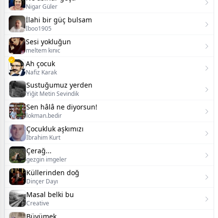
Nigar Güler
İlahi bir güç bulsam
İboo1905
Sesi yokluğun
meltem kınıc
Ah çocuk
Nafiz Karak
Sustuğumuz yerden
Yiğit Metin Sevindik
Sen hâlâ ne diyorsun!
lokman.bedir
Çocukluk aşkımızı
İbrahim Kurt
Çerağ...
gezgin imgeler
Küllerinden doğ
Dinçer Dayı
Masal belki bu
Creative
Büyümek