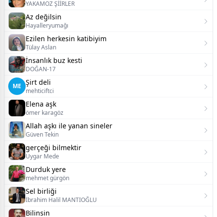
YAKAMOZ ŞİİRLER
Az değilsin
Hayalleryumağı
Ezilen herkesin katibiyim
Tülay Aslan
İnsanlık buz kesti
DOĞAN-17
Şirt deli
ME
mehticiftci
Elena aşk
ömer karagöz
Allah aşkı ile yanan sineler
Güven Tekin
‎gerçeği bilmektir
Uygar Mede
Durduk yere
mehmet gürgön
Sel birliği
İbrahim Halil MANTIOĞLU
Bilinsin