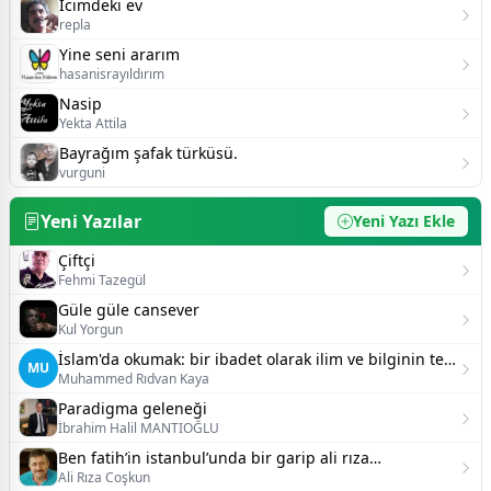
İcimdeki ev
repla
Yine seni ararım
hasanisrayıldırım
Nasip
Yekta Attila
Bayrağım şafak türküsü.
vurguni
Yeni Yazılar
Yeni Yazı Ekle
Çiftçi
Fehmi Tazegül
Güle güle cansever
Kul Yorgun
İslam'da okumak: bir ibadet olarak ilim ve bilginin temel önemi
MU
Muhammed Rıdvan Kaya
Paradigma geleneği
İbrahim Halil MANTIOĞLU
Ben fatih’in istanbul’unda bir garip ali rıza…
Ali Rıza Coşkun