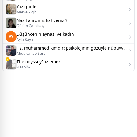
Yaz günleri
Merve Yiğit
Nasıl alırdınız kahvenizi?
Gülüm Çamlısoy
Düşüncenin aynası ve kadın
AY
Ayla Kaya
Hz. muhammed kimdir: psikolojinin gözüyle nübüvveti yeniden düşünmek.
Abdulvahap Sert
The odyssey’i izlemek
-Tesbih-