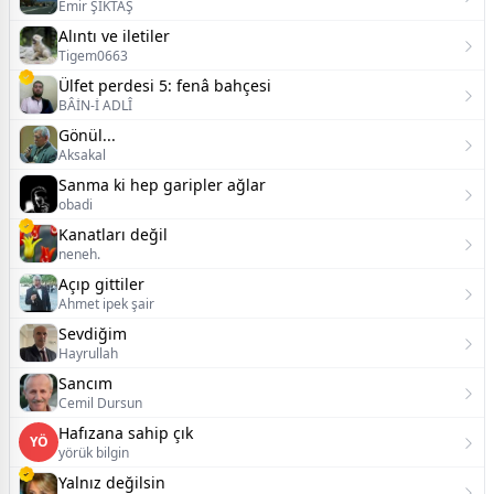
Emir ŞIKTAŞ
Alıntı ve iletiler
Tigem0663
Ülfet perdesi 5: fenâ bahçesi
BÂİN-İ ADLÎ
Gönül...
Aksakal
Sanma ki hep garipler ağlar
obadi
Kanatları değil
neneh.
Açıp gittiler
Ahmet ipek şair
Sevdiğim
Hayrullah
Sancım
Cemil Dursun
Hafızana sahip çık
YÖ
yörük bilgin
Yalnız değilsin