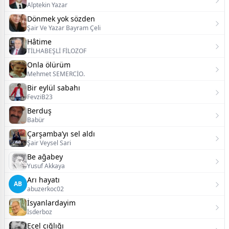
Alptekin Yazar
Dönmek yok sözden
Şair Ve Yazar Bayram Çeli
Hâtime
TİLHABEŞLİ FİLOZOF
Onla ölürüm
Mehmet SEMERCİO.
Bir eylül sabahı
FevziB23
Berduş
Babür
Çarşamba’yı sel aldı
Şair Veysel Sari
Be ağabey
Yusuf Akkaya
Arı hayatı
AB
abuzerkoc02
İsyanlardayim
İsderboz
Ecel çığlığı