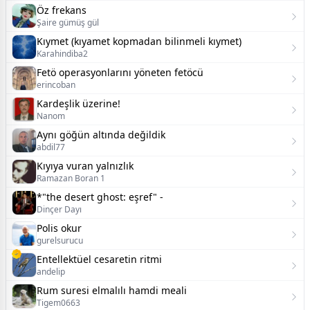
Öz frekans
Şaire gümüş gül
Kıymet (kıyamet kopmadan bilinmeli kıymet)
Karahindiba2
Fetö operasyonlarını yöneten fetöcü
erincoban
Kardeşlik üzerine!
Nanom
Aynı göğün altında değildik
abdil77
Kıyıya vuran yalnızlık
Ramazan Boran 1
*"the desert ghost: eşref" -
Dinçer Dayı
Polis okur
gurelsurucu
Entellektüel cesaretin ritmi
andelip
Rum suresi elmalılı hamdi meali
Tigem0663