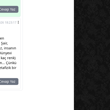
evap Yaz
026 18:23:17
den
Şair,
z, insanın
 Dünyevi
 kaç renk)
m... Çünkü
afizik bir
evap Yaz