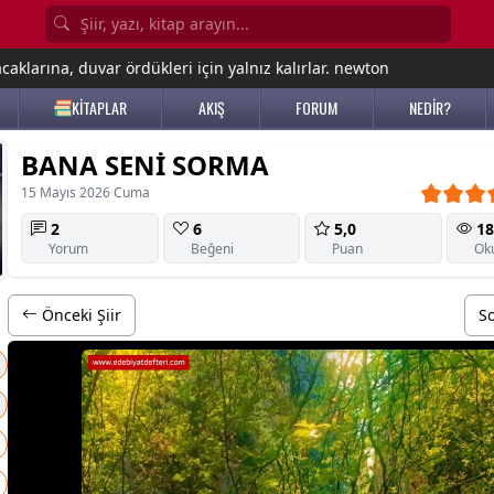
aklarına, duvar ördükleri için yalnız kalırlar. newton
KİTAPLAR
AKIŞ
FORUM
NEDİR?
BANA SENİ SORMA
15 Mayıs 2026 Cuma
2
6
5,0
18
Yorum
Beğeni
Puan
Ok
Önceki Şiir
So