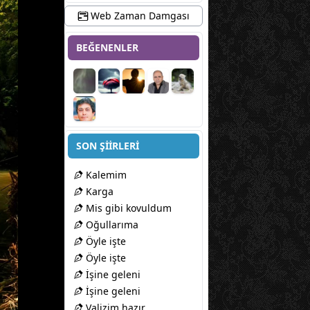
Web Zaman Damgası
BEĞENENLER
SON ŞİİRLERİ
Kalemim
Karga
Mis gibi kovuldum
Oğullarıma
Öyle işte
Öyle işte
İşine geleni
İşine geleni
Valizim hazır