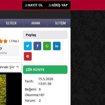
KAYIT OL
GİRİŞ YAP
İLETİLER
ARAMA
İLETİŞİM
Paylaş
( 3 kişi )
7
unma
nraki Şiir
ŞİİR KÜNYE
15.5.2026
Tarih:
13:01:36
Beğeni:
6
Okunma:
187
Yorum:
2