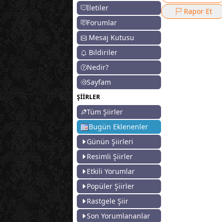
İletiler
Rapor Et
Forumlar
Mesaj Kutusu
Bildiriler
Nedir?
Sayfam
ŞİİRLER
Tüm Şiirler
Bugün Eklenenler
Günün Şiirleri
Resimli Şiirler
Etkili Yorumlar
Popüler Şiirler
Rastgele Şiir
Son Yorumlananlar