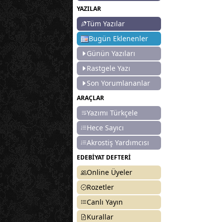
YAZILAR
Tüm Yazılar
Bugün Eklenenler
Günün Yazıları
Rastgele Yazı
Son Yorumlananlar
ARAÇLAR
Yazımı Türkçele
Hece Sayıcı
Akrostiş Yardımcısı
EDEBİYAT DEFTERİ
Online Üyeler
Rozetler
Canlı Yayın
Kurallar