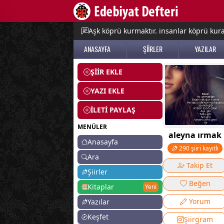
e menu
Aşk köprü kurmaktır. insanlar köprü kurac
ANASAYFA
ŞİİRLER
YAZILAR
ŞİİR EKLE
YAZI EKLE
İLETİ PAYLAŞ
MENÜLER
aleyna ırmak
Anasayfa
290 şiiri kayıtlı
Ara
Takip Et
Şiirler
Beğen
Kitaplar
Yeni
Yorum
Yazılar
Keşfet
Şiirgram