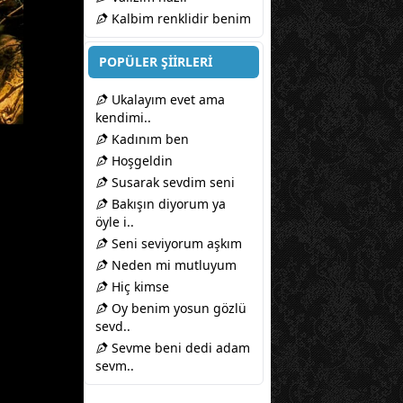
Kalbim renklidir benim
POPÜLER ŞİİRLERİ
Ukalayım evet ama
kendimi..
Kadınım ben
Hoşgeldin
Susarak sevdim seni
Bakışın diyorum ya
öyle i..
Seni seviyorum aşkım
Neden mi mutluyum
Hiç kimse
Oy benim yosun gözlü
sevd..
Sevme beni dedi adam
sevm..