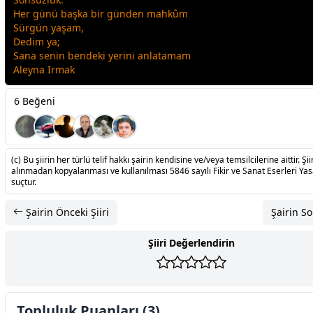
Her günü b
aşk
a bir günden mahkûm
Sürgün yaşam,
Dedim ya;
Sana senin bendeki yerini anlatamam
Aleyna Irmak
6 Beğeni
(c) Bu şiirin her türlü telif hakkı şairin kendisine ve/veya temsilcilerine aittir. Şiir
alınmadan kopyalanması ve kullanılması 5846 sayılı Fikir ve Sanat Eserleri Ya
suçtur.
Şairin Önceki Şiiri
Şairin So
Şiiri Değerlendirin
Topluluk Puanları (3)