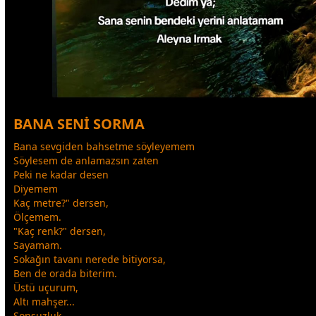
BANA SENİ SORMA
Bana
sevgi
den bahsetme söyleyemem
Söylesem de anlamazsın zaten
Peki ne kadar desen
Diyemem
Kaç metre?" dersen,
Ölçemem.
"Kaç renk?" dersen,
Sayamam.
Sokağın tavanı nerede bitiyorsa,
Ben de orada biterim.
Üstü uçurum,
Altı mahşer...
Sonsuzluk.