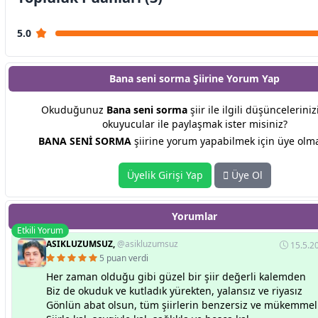
5.0
Bana seni sorma Şiirine
Yorum Yap
Okuduğunuz
Bana seni sorma
şiir ile ilgili düşünceleriniz
okuyucular ile paylaşmak ister misiniz?
BANA SENİ SORMA
şiirine yorum yapabilmek için üye olmal
Üyelik Girişi Yap
Üye Ol
Yorumlar
Etkili Yorum
ASIKLUZUMSUZ,
@asikluzumsuz
15.5.2
5 puan verdi
Her zaman olduğu gibi güzel bir şiir değerli kalemden
Biz de okuduk ve kutladık yürekten, yalansız ve riyasız
Gönlün abat olsun, tüm şiirlerin benzersiz ve mükemmel