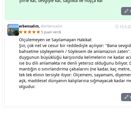
Şiirle kal, sevgiyle kal, sağlıkla ve hoşça kal
C
erbensalim,
@erbensalim
15.5.2
5 puan verdi
Ölçülemeyen ve Sayılamayan Hakikat
Şiir, çok net ve cesur bir reddedişle açılıyor: "Bana sevgi
bahsetme söyleyemem / Söylesem de anlamazsın zaten". 
duygunun büyüklüğü karşısında kelimelerin ne kadar aci
ise bu dili anlamakta ne denli yetersiz olduğunu biliyor.
mantığın o sınırlandırma çabalarını (ne kadar, kaç metre,
tek tek elinin tersiyle itiyor: Ölçemem, sayamam, diyeme
aşk, maddesel dünyanın kalıplarına sığmayacak kadar met
olgudur.
C