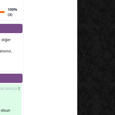
100%
(3)
i diğer
ısınız.
026 20:52:23
 olsun