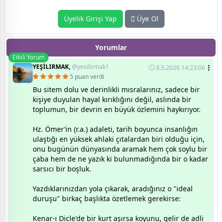
Üyelik Girişi Yap
Üye Ol
Yorumlar
Etkili Yorum
YEŞİLIRMAK,
@yesilirmak1
8.5.2026 14:23:06
5 puan verdi
Bu sitem dolu ve derinlikli mısralarınız, sadece bir
kişiye duyulan hayal kırıklığını değil, aslında bir
toplumun, bir devrin en büyük özlemini haykırıyor.
Hz. Ömer’in (r.a.) adaleti, tarih boyunca insanlığın
ulaştığı en yüksek ahlaki çıtalardan biri olduğu için,
onu bugünün dünyasında aramak hem çok soylu bir
çaba hem de ne yazık ki bulunmadığında bir o kadar
sarsıcı bir boşluk.
​Yazdıklarınızdan yola çıkarak, aradığınız o "ideal
duruşu" birkaç başlıkta özetlemek gerekirse:
Kenar-ı Dicle'de bir kurt aşırsa koyunu, gelir de adli