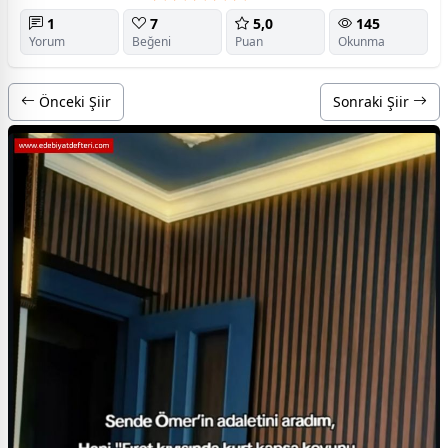
1
7
5,0
145
Yorum
Beğeni
Puan
Okunma
Önceki Şiir
Sonraki Şiir