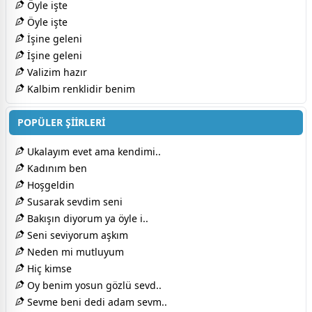
Öyle işte
Öyle işte
İşine geleni
İşine geleni
Valizim hazır
Kalbim renklidir benim
POPÜLER ŞİİRLERİ
Ukalayım evet ama kendimi..
Kadınım ben
Hoşgeldin
Susarak sevdim seni
Bakışın diyorum ya öyle i..
Seni seviyorum aşkım
Neden mi mutluyum
Hiç kimse
Oy benim yosun gözlü sevd..
Sevme beni dedi adam sevm..