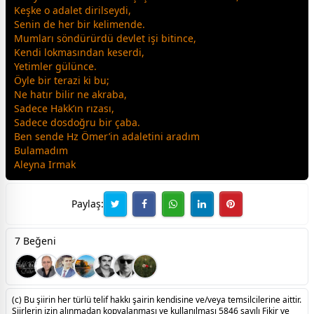
Keşke o adalet dirilseydi,
Senin de her bir kelimende.
Mumları söndürürdü devlet işi bitince,
Kendi lokmasından keserdi,
Yetimler
gül
ünce.
Öyle bir terazi ki bu;
Ne hatır bilir ne akraba,
Sadece Hakk’ın rızası,
Sadece dosdoğru bir çaba.
Ben sende Hz Ömer’in adaletini aradım
Bulamadım
Aleyna Irmak
Paylaş:
7 Beğeni
(c) Bu şiirin her türlü telif hakkı şairin kendisine ve/veya temsilcilerine aittir.
Şiirlerin izin alınmadan kopyalanması ve kullanılması 5846 sayılı Fikir ve