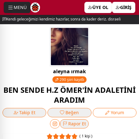
MENÜ
ÜYE OL
GİRİŞ
e menu
Kendi geleceğimizi kendimiz hazırlar, sonra da kader deriz. disraeli
aleyna ırmak
290 şiiri kayıtlı
BEN SENDE H.Z ÖMER'İN ADALETİNİ
ARADIM
Takip Et
Beğen
Yorum
Rapor Et
( 1 kişi )