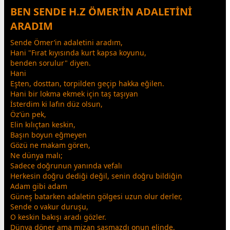
BEN SENDE H.Z ÖMER'İN ADALETİNİ
ARADIM
Sende Ömer’in adaletini aradım,
Hani "Fırat kıyısında kurt kapsa koyunu,
benden sorulur" diyen.
Hani
Eşten,
dost
tan, torpilden geçip hakka eğilen.
Hani bir lokma
ekmek
için taş taşıyan
İsterdim ki lafın düz olsun,
Öz’ün pek,
Elin kılıçtan keskin,
Başın boyun eğmeyen
Gözü ne makam gören,
Ne
dünya
malı;
Sadece doğrunun yanında vefalı
Herkesin doğru dediği değil, senin doğru bildiğin
Adam gibi adam
Güneş batarken adaletin gölgesi uzun olur derler,
Sende o vakur duruşu,
O keskin bakışı aradı gözler.
Dünya döner ama mizan şaşmazdı onun elinde,