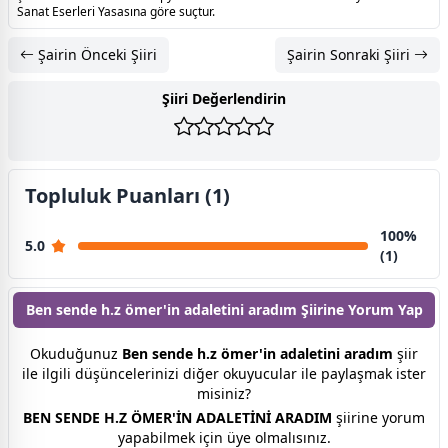
Sanat Eserleri Yasasına göre suçtur.
Şairin Önceki Şiiri
Şairin Sonraki Şiiri
Şiiri Değerlendirin
Topluluk Puanları (1)
100%
5.0
(1)
Ben sende h.z ömer'in adaletini aradım Şiirine
Yorum Yap
Okuduğunuz
Ben sende h.z ömer'in adaletini aradım
şiir
ile ilgili düşüncelerinizi diğer okuyucular ile paylaşmak ister
misiniz?
BEN SENDE H.Z ÖMER'İN ADALETİNİ ARADIM
şiirine yorum
yapabilmek için üye olmalısınız.