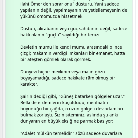
ilahi Ömer'den sorar onu" düsturu. Yani sadece
yapılanın değil, yapılmayanın ve yetişilemeyenin de
yükünü omomuzda hissetmek
Dostun, akrabanın veya güç sahibinin değil; sadece
haklı olanın "güçlü" sayıldığı bir terazi.
Devletin mumu ile kendi mumu arasındaki o ince
çizgi; makamın verdiği imkanları bir emanet, hatta
bir ateşten gömlek olarak görmek.
Dünyevi hiçbir mevkinin veya malın gözü
boyayamadığı, sadece hakikate râm olmuş bir
karakter.
​Şairin dediği gibi, "Güneş batarken gölgeler uzar."
Belki de erdemlerin küçüldüğü, menfaatin
büyüdüğü bir çağda, o uzun gölgeli dev adamları
bulmak zorlaştı. Sizin siteminiz, aslında şu anki
dünyanın en büyük eksiğine parmak basıyor:
​"Adalet mülkün temelidir" sözü sadece duvarlara